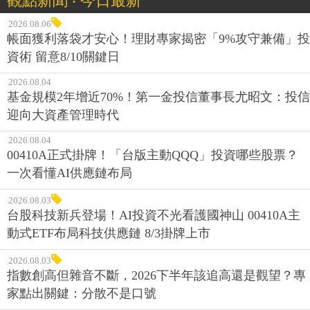
觀點新聞 ‧ 今日最新
2026.08.06
帳面獲利落袋才安心！理財專家揭密「9%攻守兼備」投
資術 留意8/10關鍵日
2026.08.04
基金規模2年增近70%！第一金投信董事長尤昭文：投信
迎向大資產管理時代
2026.08.04
00410A正式掛牌！「台版主動QQQ」投資哪些股票？
一次看懂AI供應鏈布局
2026.08.03
台股科技新兵登場！AI投資不光看護國神山 00410A主
動式ETF布局科技供應鏈 8/3掛牌上市
2026.08.03
指數創高但雜音不斷，2026下半年該追高還是觀望？專
家點出關鍵：分散不是口號