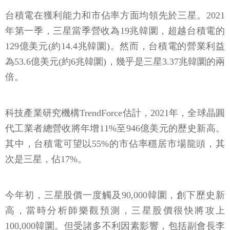
台積電在獲利能力和市佔率方面均領先於三星。2021
年第一季，三星當季營收為19兆韓圜，超越台積電的
129億美元(約14.4兆韓圜)。然而，台積電的營業利益
為53.6億美元(約6兆韓圜)，幾乎是三星3.37兆韓圜的兩
倍。
科技產業研究機構TrendForce估計，2021年，全球晶圓
代工業者總營收將年增11%至946億美元的歷史新高。
其中，台積電可望以55%的市佔率穩居市場龍頭，其
次是三星，佔17%。
今年初，三星股價一度觸及90,000韓圜，創下歷史新
高，當時分析師樂觀預測，三星股價很快將攻上
100,000韓圜。但受諸多不利因素影響，包括副會長李