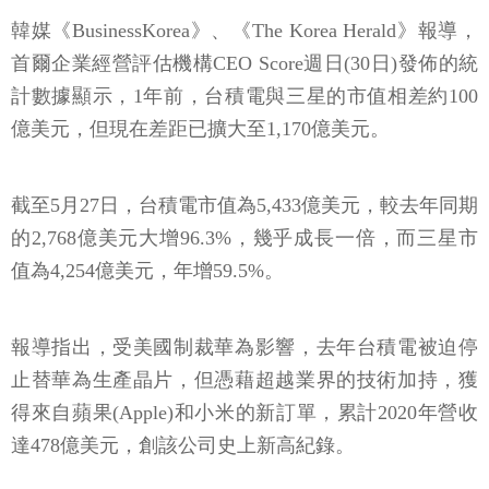
韓媒《BusinessKorea》、《The Korea Herald》報導，
首爾企業經營評估機構CEO Score週日(30日)發佈的統
計數據顯示，1年前，台積電與三星的市值相差約100
億美元，但現在差距已擴大至1,170億美元。
截至5月27日，台積電市值為5,433億美元，較去年同期
的2,768億美元大增96.3%，幾乎成長一倍，而三星市
值為4,254億美元，年增59.5%。
報導指出，受美國制裁華為影響，去年台積電被迫停
止替華為生產晶片，但憑藉超越業界的技術加持，獲
得來自蘋果(Apple)和小米的新訂單，累計2020年營收
達478億美元，創該公司史上新高紀錄。