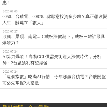
惠！
2026.08.03
0050、台積電、00878...你願意投資多少錢？真正想改變
人生，關鍵在「數大」
2026.07.27
欣興、景碩、南電...IC載板漲價潮下，載板三雄誰最具
爆發力？
2026.07.24
AI算力爆發！高階CCL供需失衡迎大漲價時代，分析
師：2台廠獲利有望爆發
2026.07.24
「這個指數」吃滿AI行情、今年漲贏台積電？台股開盤
前必先掌握2大指數