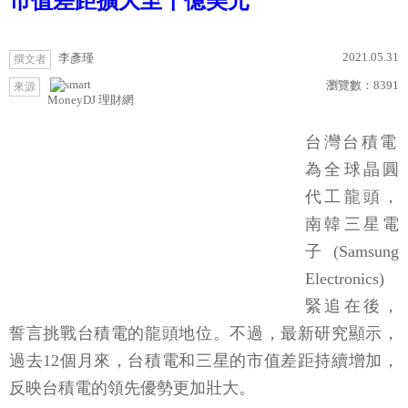
市值差距擴大至千億美元
2021.05.31
李彥瑾
撰文者
瀏覽數：
8391
來源
MoneyDJ 理財網
台灣台積電
為全球晶圓
代工龍頭，
南韓三星電
子(Samsung
Electronics)
緊追在後，
誓言挑戰台積電的龍頭地位。不過，最新研究顯示，
過去12個月來，台積電和三星的市值差距持續增加，
反映台積電的領先優勢更加壯大。