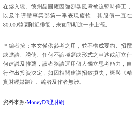
在鎔入獄、德州晶圓廠因強烈暴風雪被迫暫時停工，
以及半導體事業部第一季表現疲軟，其股價一直在
80,000韓圜附近徘徊，未如預期進一步上漲。
＊編者按：本文僅供參考之用，並不構成要約、招攬
或邀請、誘使、任何不論種類或形式之申述或訂立任
何建議及推薦，讀者務請運用個人獨立思考能力，自
行作出投資決定，如因相關建議招致損失，概與《精
實財經媒體》、編者及作者無涉。
資料來源-
MoneyDJ理財網