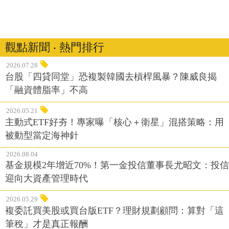
觀點新聞 ‧ 熱門排行
2026.07.28
台股「四貸同堂」恐複製韓國去槓桿風暴？陳威良揭
「融資體脂率」不高
2026.05.21
主動式ETF好夯！專家曝「核心＋衛星」混搭策略：用
被動型當定海神針
2026.08.04
基金規模2年增近70%！第一金投信董事長尤昭文：投信
迎向大資產管理時代
2026.05.29
複委託買美股或買台版ETF？理財規劃顧問：算對「這
筆稅」才是真正報酬