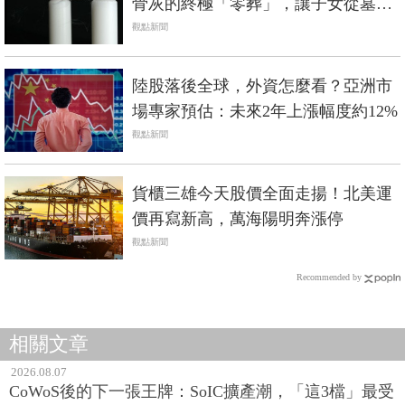
骨灰的終極「零葬」，讓子女從墓地
的重擔解放
觀點新聞
陸股落後全球，外資怎麼看？亞洲市
場專家預估：未來2年上漲幅度約12%
觀點新聞
貨櫃三雄今天股價全面走揚！北美運
價再寫新高，萬海陽明奔漲停
觀點新聞
Recommended by
相關文章
2026.08.07
CoWoS後的下一張王牌：SoIC擴產潮，「這3檔」最受