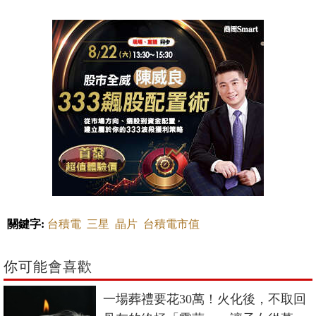
關鍵字:
台積電
三星
晶片
台積電市值
你可能會喜歡
一場葬禮要花30萬！火化後，不取回