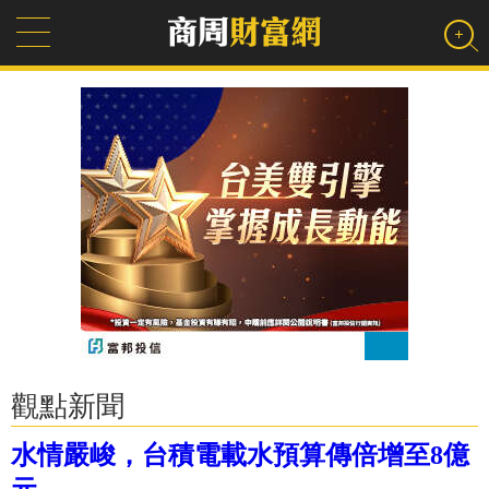
觀點新聞
水情嚴峻，台積電載水預算傳倍增至8億