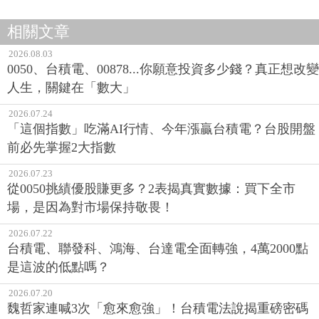
相關文章
2026.08.03
0050、台積電、00878...你願意投資多少錢？真正想改變
人生，關鍵在「數大」
2026.07.24
「這個指數」吃滿AI行情、今年漲贏台積電？台股開盤
前必先掌握2大指數
2026.07.23
從0050挑績優股賺更多？2表揭真實數據：買下全市
場，是因為對市場保持敬畏！
2026.07.22
台積電、聯發科、鴻海、台達電全面轉強，4萬2000點
是這波的低點嗎？
2026.07.20
魏哲家連喊3次「愈來愈強」！台積電法說揭重磅密碼