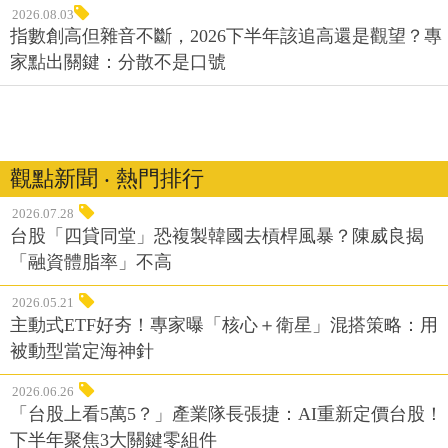
2026.08.03
指數創高但雜音不斷，2026下半年該追高還是觀望？專
家點出關鍵：分散不是口號
觀點新聞 ‧ 熱門排行
2026.07.28
台股「四貸同堂」恐複製韓國去槓桿風暴？陳威良揭
「融資體脂率」不高
2026.05.21
主動式ETF好夯！專家曝「核心＋衛星」混搭策略：用
被動型當定海神針
2026.06.26
「台股上看5萬5？」產業隊長張捷：AI重新定價台股！
下半年聚焦3大關鍵零組件