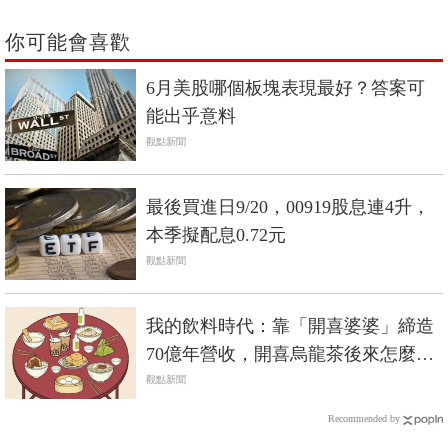
你可能會喜歡
6月美股哪個板塊表現最好？答案可
能出乎意料
觀點新聞
最後買進日9/20，00919股息連4升，
本季擬配息0.72元
觀點新聞
我的飲料時代：靠「開喜婆婆」締造
70億年營收，開喜烏龍茶後來怎麼
了？
觀點新聞
Recommended by