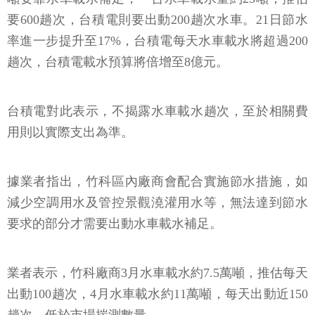
要600趟次，台積電則要出動200趟次水車。21日節水
率進一步提升至17%，台積電每天水車載水將超過200
趟次，台積電載水預算將倍增至8億元。
台積電對此表示，不揭露水車載水趟次，至於相關費
用則以實際支出為準。
據業者指出，竹科區內廠商會配合實施節水措施，如
減少空調用水及管控景觀澆灌用水等，無法達到節水
要求的部分才需要出動水車載水補足。
業者表示，竹科廠商3月水車載水約7.5萬噸，推估每天
出動100趟次，4月水車載水約11萬噸，每天出動近150