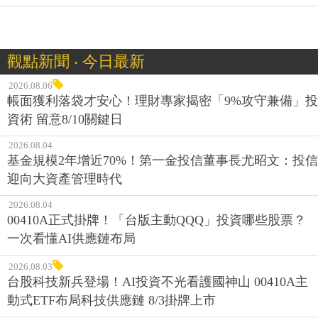
觀點新聞 ‧ 今日最新
2026.08.06
帳面獲利落袋才安心！理財專家揭密「9%攻守兼備」投
資術 留意8/10關鍵日
2026.08.04
基金規模2年增近70%！第一金投信董事長尤昭文：投信
迎向大資產管理時代
2026.08.04
00410A正式掛牌！「台版主動QQQ」投資哪些股票？
一次看懂AI供應鏈布局
2026.08.03
台股科技新兵登場！AI投資不光看護國神山 00410A主
動式ETF布局科技供應鏈 8/3掛牌上市