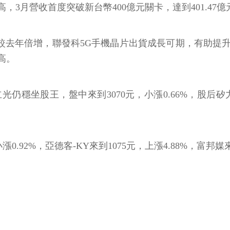
月營收首度突破新台幣400億元關卡，達到401.47億元，
將較去年倍增，聯發科5G手機晶片出貨成長可期，有助提
高。
坐股王，盤中來到3070元，小漲0.66%，股后矽力-KY
漲0.92%，亞德客-KY來到1075元，上漲4.88%，富邦媒來