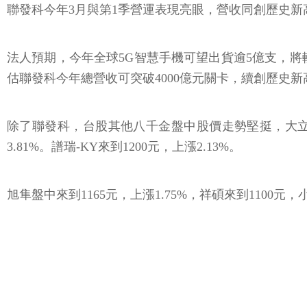
聯發科今年3月與第1季營運表現亮眼，營收同創歷史新高，3
法人預期，今年全球5G智慧手機可望出貨逾5億支，
估聯發科今年總營收可突破4000億元關卡，續創歷史新
除了聯發科，台股其他八千金盤中股價走勢堅挺，大立光仍穩
3.81%。譜瑞-KY來到1200元，上漲2.13%。
旭隼盤中來到1165元，上漲1.75%，祥碩來到1100元，小