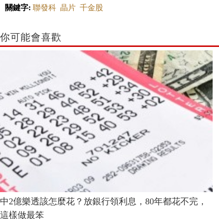
關鍵字:
聯發科
晶片
千金股
你可能會喜歡
中2億樂透該怎麼花？放銀行領利息，80年都花不完，
這樣做最笨