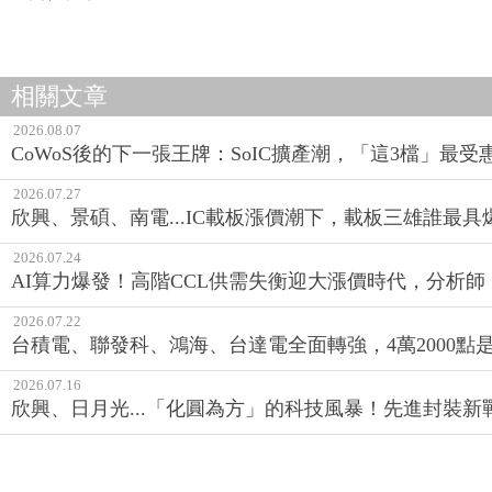
相關文章
2026.08.07
CoWoS後的下一張王牌：SoIC擴產潮，「這3檔」最受
2026.07.27
欣興、景碩、南電...IC載板漲價潮下，載板三雄誰最具
2026.07.24
AI算力爆發！高階CCL供需失衡迎大漲價時代，分析師
2026.07.22
台積電、聯發科、鴻海、台達電全面轉強，4萬2000點
2026.07.16
欣興、日月光...「化圓為方」的科技風暴！先進封裝新戰場：