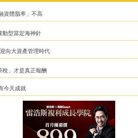
融資體脂率」不高
被動型當定海神針
信迎向大資產管理時代
筆稅」才是真正報酬
有今天成就