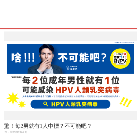
驚！每2男就有1人中標？不可能吧？
PR・台灣癌症基金會