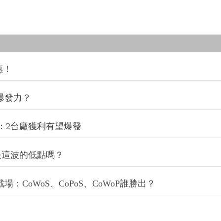
惠！
爆發力？
：2台廠獲利有望爆發
是這波的低點嗎？
CoWoS、CoPoS、CoWoP誰勝出？