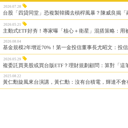
2026.07.28
台股「四貸同堂」恐複製韓國去槓桿風暴？陳威良揭「
2026.05.21
主動式ETF好夯！專家曝「核心＋衛星」混搭策略：用
2026.08.04
基金規模2年增近70%！第一金投信董事長尤昭文：投
2026.05.29
複委託買美股或買台版ETF？理財規劃顧問：算對「這
2025.08.22
黃仁勳旋風來台演講，黃仁勳：沒有台積電，輝達不會