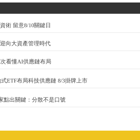
術 留意8/10關鍵日
信迎向大資產管理時代
一次看懂AI供應鏈布局
式ETF布局科技供應鏈 8/3掛牌上市
專家點出關鍵：分散不是口號