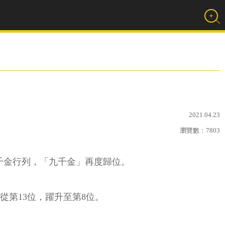
2021.04.23
瀏覽數：
7803
股千金行列，「九千金」再度歸位。
從第13位，躍升至第8位。