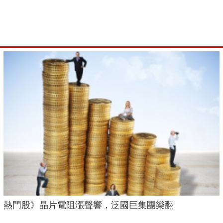
熱門股》晶片電阻漲聲響，泛國巨集團樂翻