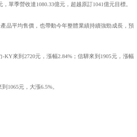
單季營收達1080.33億元，超越原訂1041億元目標。
升產品平均售價，也帶動今年整體業績持續強勁成長，預
來到2720元，漲幅2.84%；信驊來到1905元，漲幅
到1065元，大漲6.5%。