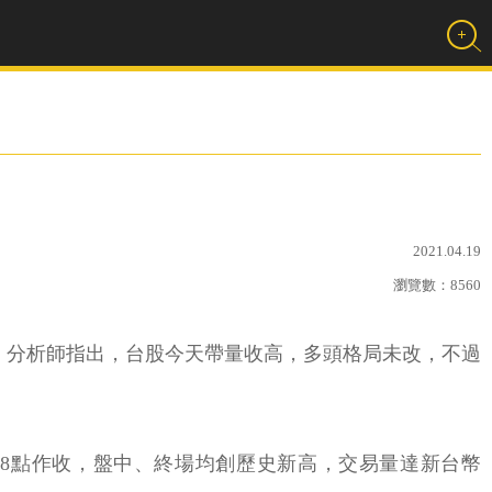
2021.04.19
瀏覽數：
8560
再起，分析師指出，台股今天帶量收高，多頭格局未改，不過
63.28點作收，盤中、終場均創歷史新高，交易量達新台幣