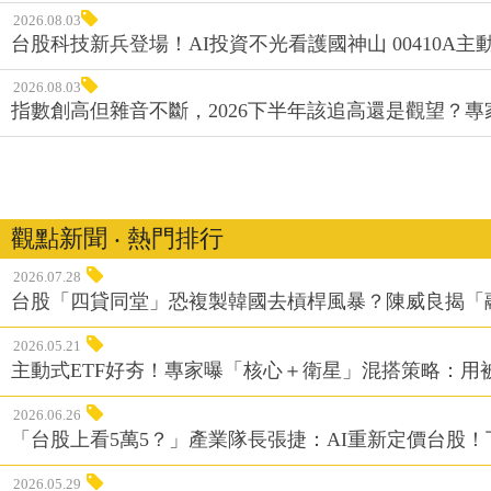
2026.08.03
台股科技新兵登場！AI投資不光看護國神山 00410A主動
2026.08.03
指數創高但雜音不斷，2026下半年該追高還是觀望？
觀點新聞 ‧ 熱門排行
2026.07.28
台股「四貸同堂」恐複製韓國去槓桿風暴？陳威良揭「
2026.05.21
主動式ETF好夯！專家曝「核心＋衛星」混搭策略：用
2026.06.26
「台股上看5萬5？」產業隊長張捷：AI重新定價台股！
2026.05.29