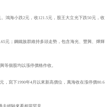
。鴻海小跌2元，收121.5元，股王大立光下跌50元，收
.65元；鋼鐵族群維持多頭走勢，包含海光、豐興、燁輝
、新興等個股均以漲停價格作收。
寫下1990年4月以來新高價位，萬海收在漲停價80.6
過去經驗來看相當罕見。