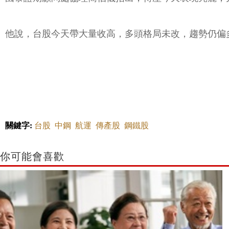
他說，台股今天帶大量收高，多頭格局未改，趨勢仍偏
關鍵字:
台股
中鋼
航運
傳產股
鋼鐵股
你可能會喜歡