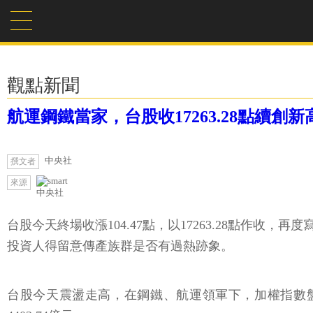
觀點新聞
航運鋼鐵當家，台股收17263.28點續創新
中央社
撰文者
來源
中央社
台股今天終場收漲104.47點，以17263.28點
投資人得留意傳產族群是否有過熱跡象。
台股今天震盪走高，在鋼鐵、航運領軍下，加權指數盤中高點