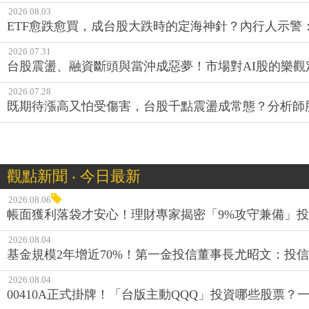
2026.08.03
ETF愈跌愈買，成台股大跌時的定海神針？內行人示警
2026.07.31
台股震盪、融資斷頭與當沖成惡夢！市場對AI股的樂觀
2026.07.28
既期待漲高又怕受傷害，台股千點震盪成常態？分析師
觀點新聞 ‧ 今日最新
2026.08.06
帳面獲利落袋才安心！理財專家揭密「9%攻守兼備」投資
2026.08.04
基金規模2年增近70%！第一金投信董事長尤昭文：投
2026.08.04
00410A正式掛牌！「台版主動QQQ」投資哪些股票？