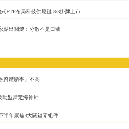
式ETF布局科技供應鏈 8/3掛牌上市
專家點出關鍵：分散不是口號
融資體脂率」不高
被動型當定海神針
下半年聚焦3大關鍵零組件