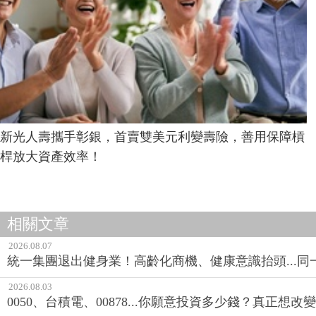
新光人壽攜手彰銀，首賣雙美元利變壽險，善用保障槓
桿放大資產效率！
相關文章
2026.08.07
統一集團退出健身業！高齡化商機、健康意識抬頭...
2026.08.03
0050、台積電、00878...你願意投資多少錢？真正想