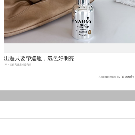
出遊只要帶這瓶，氣色好明亮
PR・三得利健康網路商店
Recommended by