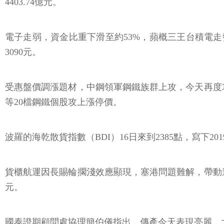
4403.74億元。
電子走弱，資金比重下滑至約53%，蘋概三王台積電走勢疲
3090元。
受惠盤價調漲題材，中鋼領軍鋼鐵族群上攻，今天再度攻
等20檔鋼鐵個股攻上漲停價。
波羅的海乾散貨指數（BDI）16日來到2385點，寫
貨櫃航運因長賜輪擱淺效應顯現，塞港問題難解，帶動遠東
元。
國泰證期顧問處協理簡伯儀指出，傳產今天表現亮麗，