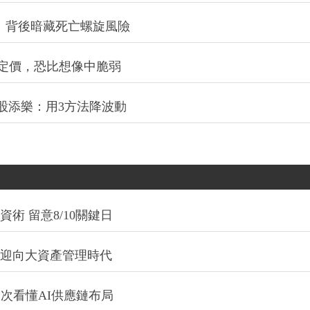
：背後暗藏死亡螺旋風險
定價，恐比想像中脆弱
股添樂：用3方法降波動
術 留意8/10關鍵日
信迎向大資產管理時代
一次看懂AI供應鏈布局