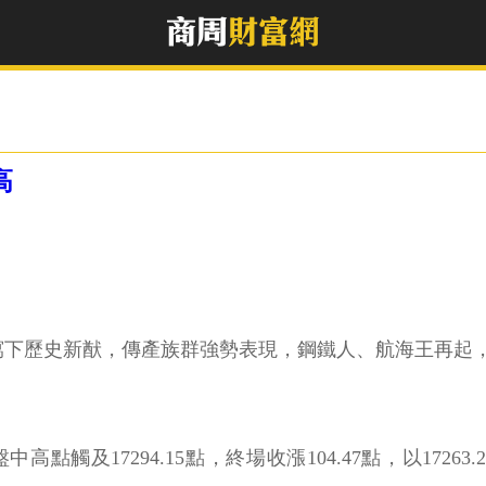
高
作收，再度寫下歷史新猷，傳產族群強勢表現，鋼鐵人、航海王
觸及17294.15點，終場收漲104.47點，以172