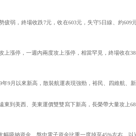
弱，終場收跌7元，收在603元，失守5日線、約609元
上漲停，一週內兩度攻上漲停，相當罕見，終場收在38
下2019年9月以來新高，散裝航運表現強勁，裕民、四維航
到美西、美東運價雙雙寫下新高，長榮帶大量攻上68元，
大幅吸納資金，盤中電子資金比重一度掉至45%左右，以