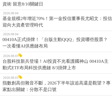
資術 留意8/10關鍵日
2026.08.04
基金規模2年增近70%！第一金投信董事長尤昭文：投信
迎向大資產管理時代
2026.08.04
00410A正式掛牌！「台版主動QQQ」投資哪些股票？
一次看懂AI供應鏈布局
2026.08.03
台股科技新兵登場！AI投資不光看護國神山 00410A主
動式ETF布局科技供應鏈 8/3掛牌上市
2026.08.03
指數創高但雜音不斷，2026下半年該追高還是觀望？專
家點出關鍵：分散不是口號