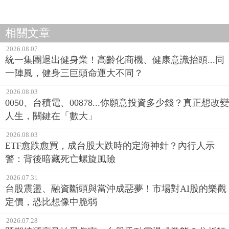
相關文章
2026.08.07
統一集團退出健身業！高齡化商機、健康意識抬頭...同
一陣風，健身三巨頭命運大不同？
2026.08.03
0050、台積電、00878...你願意投資多少錢？真正想改變
人生，關鍵在「數大」
2026.08.03
ETF愈跌愈買，成台股大跌時的定海神針？內行人示
警：背後暗藏死亡螺旋風險
2026.07.31
台股震盪、融資斷頭與當沖成惡夢！市場對AI股的樂觀
定價，恐比想像中脆弱
2026.07.28