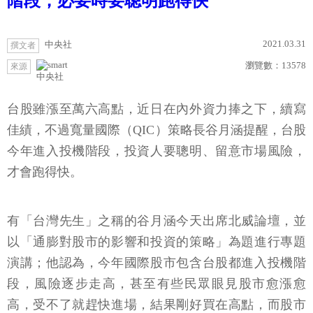
階段，必要時要聰明跑得快
2021.03.31
中央社
撰文者
瀏覽數：
13578
來源
中央社
台股雖漲至萬六高點，近日在內外資力捧之下，續寫
佳績，不過寬量國際（QIC）策略長谷月涵提醒，台股
今年進入投機階段，投資人要聰明、留意市場風險，
才會跑得快。
有「台灣先生」之稱的谷月涵今天出席北威論壇，並
以「通膨對股市的影響和投資的策略」為題進行專題
演講；他認為，今年國際股市包含台股都進入投機階
段，風險逐步走高，甚至有些民眾眼見股市愈漲愈
高，受不了就趕快進場，結果剛好買在高點，而股市