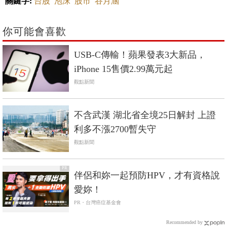
關鍵字:
台股
泡沫
股市
谷月涵
你可能會喜歡
USB-C傳輸！蘋果發表3大新品，
iPhone 15售價2.99萬元起
觀點新聞
不含武漢 湖北省全境25日解封 上證
利多不漲2700暫失守
觀點新聞
PR
伴侶和妳一起預防HPV，才有資格說
愛妳！
PR・台灣癌症基金會
Recommended by