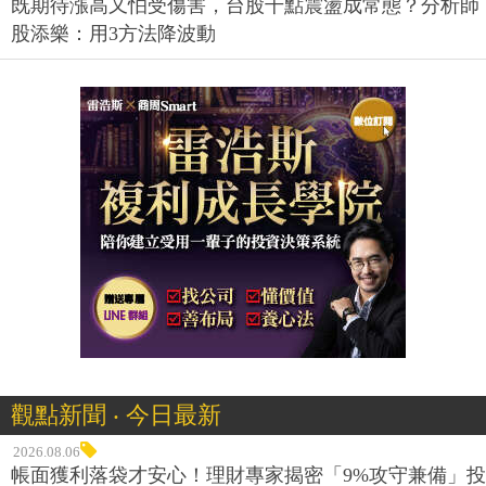
既期待漲高又怕受傷害，台股千點震盪成常態？分析師
股添樂：用3方法降波動
觀點新聞 ‧ 今日最新
2026.08.06
帳面獲利落袋才安心！理財專家揭密「9%攻守兼備」投