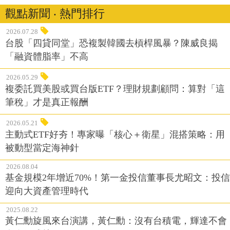
觀點新聞 ‧ 熱門排行
2026.07.28
台股「四貸同堂」恐複製韓國去槓桿風暴？陳威良揭
「融資體脂率」不高
2026.05.29
複委託買美股或買台版ETF？理財規劃顧問：算對「這
筆稅」才是真正報酬
2026.05.21
主動式ETF好夯！專家曝「核心＋衛星」混搭策略：用
被動型當定海神針
2026.08.04
基金規模2年增近70%！第一金投信董事長尤昭文：投信
迎向大資產管理時代
2025.08.22
黃仁勳旋風來台演講，黃仁勳：沒有台積電，輝達不會