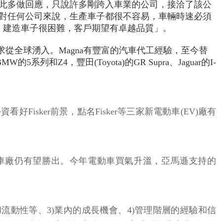
願對此多做回應，只說許多剛跨入車業的公司，接洽了該公
說，對任何公司來說，生產車子都很不容易，車輛時速必須
，建造車子很困難，客戶期望有卓越品質」。
求從全球湧入。Magna有豐富的汽車代工經驗，至今替
系列和Z4，豐田(Toyota)的GR Supra、Jaguar的I-
。外資看好Fisker前景，點名Fisker等三家新電動車(EV)廠有
，一些小車廠仍有望勝出。今年電動車買氣升溫，亞馬遜支持的
流動性等、3)業內的成長機會、4)管理階層的經驗和信