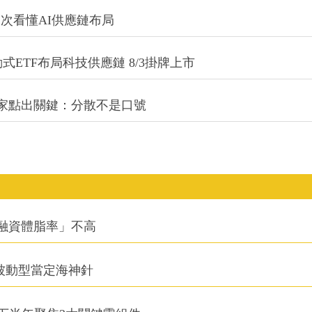
一次看懂AI供應鏈布局
式ETF布局科技供應鏈 8/3掛牌上市
專家點出關鍵：分散不是口號
融資體脂率」不高
被動型當定海神針