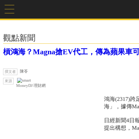
觀點新聞
槓鴻海？Magna搶EV代工，傳為蘋果車
陳苓
撰文者
來源
MoneyDJ 理財網
鴻海(2317
海」，據傳M
日經新聞4日報
提出構想，M