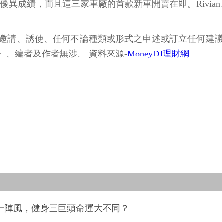
這些方面都有優異成績，而且這三家車廠的首款新車開賣在即。Rivia
邀請、誘使、任何不論種類或形式之申述或訂立任何建
、編者及作者無涉。 資料來源-
MoneyDJ理財網
同一陣風，健身三巨頭命運大不同？