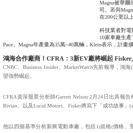
Magna被
司。若與Ma
在200公里
科技業者對電
10家車廠生產了
Pace。Magna年產量為35萬~40萬輛，Klein表示
鴻海合作廠商！CFRA：3新EV廠將崛起 Fiske
CNBC、Business Insider、MarketWatch先
望強勢崛起。
CFRA資深股票分析師Garrett Nelson 2
Rivian、以及Lucid Motors、Fisker將寫下「成功故事」(succ
他以四個基準分析新興電動車廠，包括1)規格(價格、