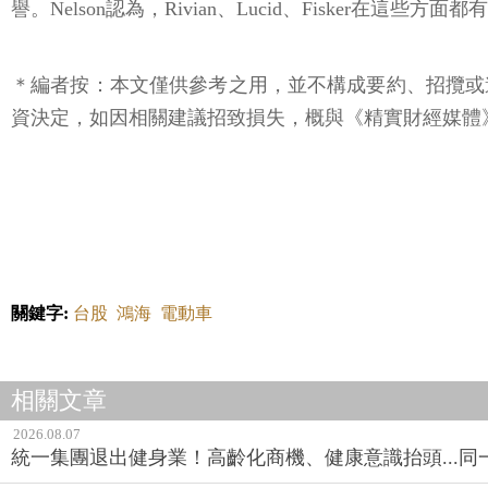
譽。Nelson認為，Rivian、Lucid、Fisker在
＊編者按：本文僅供參考之用，並不構成要約、招攬或
資決定，如因相關建議招致損失，概與《精實財經媒體》
關鍵字:
台股
鴻海
電動車
相關文章
2026.08.07
統一集團退出健身業！高齡化商機、健康意識抬頭...