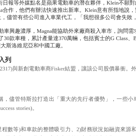
華爾街日報等外媒點名是蘋果電動車的潛在夥伴，Klein不
gna合作，他們有辦法快速推出新車。Klein意有所指地
以上，儘管有些公司進入車業代工，「我想很多公司會失敗
動車興趣濃厚，Magna能協助外來廠商殺入車市，詢問需
30款車種，累計產量達370萬輛，包括賓士的G Class、BMW的5
，計畫擴大斯洛維尼亞和中國工廠。
r入列
前報導，鴻海(2317)與新創電動車商Fisker結盟，讓該公司股價暴衝
月24日出具報告稱，儘管特斯拉打造出「重大的先行者優勢」
ess stories)。
里程數等)和車款的整體吸引力、2)財務狀況如融資來源和