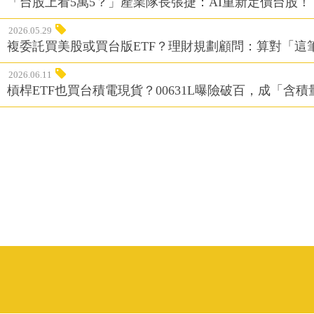
「台股上看5萬5？」產業隊長張捷：AI重新定價台股！
2026.05.29
複委託買美股或買台版ETF？理財規劃顧問：算對「這
2026.06.11
槓桿ETF也買台積電現貨？00631L曝險破百，成「含