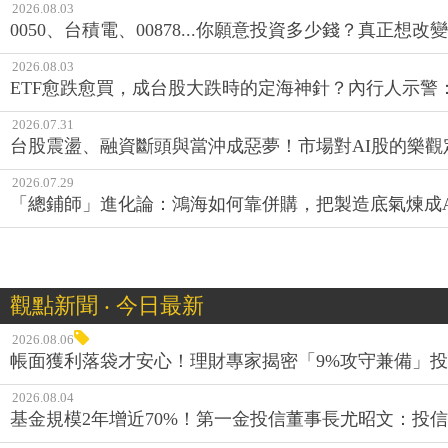
2026.08.03
0050、台積電、00878...你願意投資多少錢？真正想
2026.08.03
ETF愈跌愈買，成台股大跌時的定海神針？內行人示警
2026.07.31
台股震盪、融資斷頭與當沖成惡夢！市場對AI股的樂觀
2026.07.29
「總鋪師」進化論：鴻海如何靠併購，把製造底氣煉成A
觀點新聞 ‧ 今日最新
2026.08.06
帳面獲利落袋才安心！理財專家揭密「9%攻守兼備」投資
2026.08.04
基金規模2年增近70%！第一金投信董事長尤昭文：投