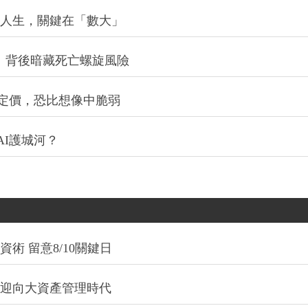
改變人生，關鍵在「數大」
：背後暗藏死亡螺旋風險
定價，恐比想像中脆弱
I護城河？
術 留意8/10關鍵日
信迎向大資產管理時代