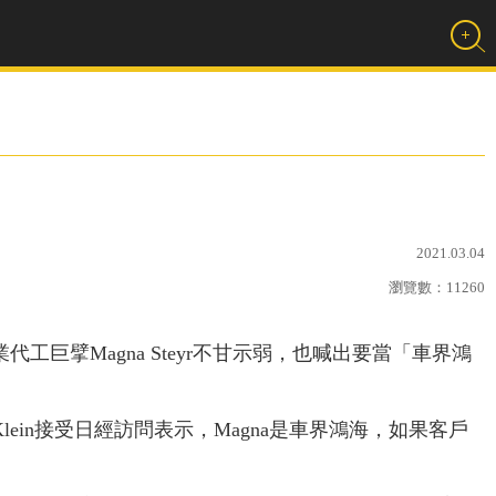
2021.03.04
瀏覽數：
11260
代工巨擘Magna Steyr不甘示弱，也喊出要當「車界鴻
 Klein接受日經訪問表示，Magna是車界鴻海，如果客戶
。