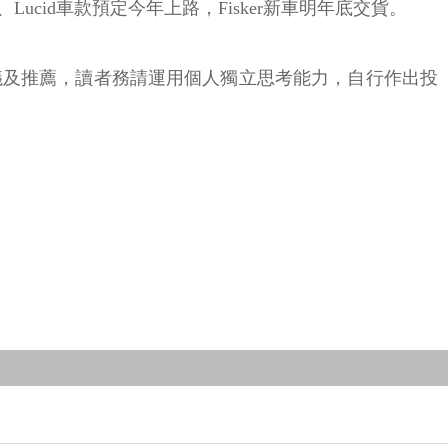
n、Lucid車款預定今年上路，Fisker新車明年底交貨。
議及推薦，讀者務請運用個人獨立思考能力，自行作出投