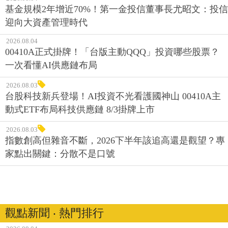
基金規模2年增近70%！第一金投信董事長尤昭文：投信
迎向大資產管理時代
2026.08.04
00410A正式掛牌！「台版主動QQQ」投資哪些股票？
一次看懂AI供應鏈布局
2026.08.03
台股科技新兵登場！AI投資不光看護國神山 00410A主
動式ETF布局科技供應鏈 8/3掛牌上市
2026.08.03
指數創高但雜音不斷，2026下半年該追高還是觀望？專
家點出關鍵：分散不是口號
觀點新聞 ‧ 熱門排行