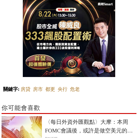
關鍵字:
房貸
房市
都更
央行
危老
你可能會喜歡
〈每日外資外匯觀點〉大摩：本周
FOMC會議後，或許是做空美元的好