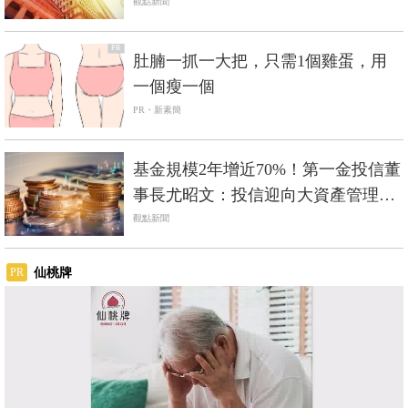
時機
觀點新聞
PR
肚腩一抓一大把，只需1個雞蛋，用
一個瘦一個
PR・新素簡
基金規模2年增近70%！第一金投信董
事長尤昭文：投信迎向大資產管理時
代
觀點新聞
仙桃牌
PR