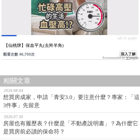
ads by popIn
【仙桃牌】保血平丸(去羚羊角)
深入了解
觀看次數 46,700次
Recommended by
相關文章
2026.08.04
想買房成家，申請「青安3.0」要注意什麼？專家：「這
3件事」先留意
2026.07.30
房屋也有履歷表？什麼是「不動產說明書」？為什麼它
是買房前必讀的保命符？