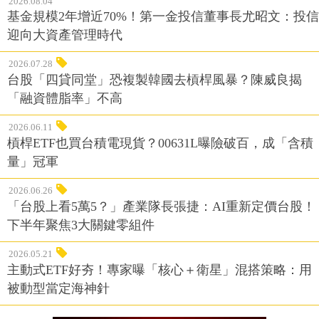
2026.08.04
基金規模2年增近70%！第一金投信董事長尤昭文：投信
迎向大資產管理時代
2026.07.28
台股「四貸同堂」恐複製韓國去槓桿風暴？陳威良揭
「融資體脂率」不高
2026.06.11
槓桿ETF也買台積電現貨？00631L曝險破百，成「含積
量」冠軍
2026.06.26
「台股上看5萬5？」產業隊長張捷：AI重新定價台股！
下半年聚焦3大關鍵零組件
2026.05.21
主動式ETF好夯！專家曝「核心＋衛星」混搭策略：用
被動型當定海神針