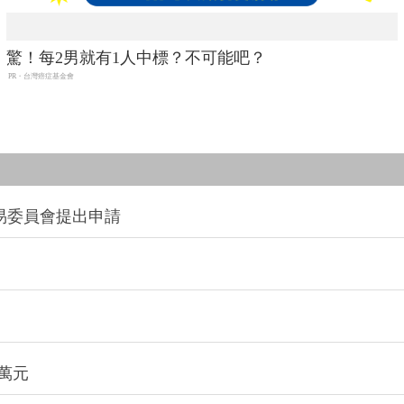
驚！每2男就有1人中標？不可能吧？
PR・台灣癌症基金會
易委員會提出申請
萬元