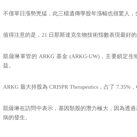
不僅單日漲勢兇猛，此三檔遺傳學股年漲幅也很驚人，分別達 
值得注意的是，21 日那斯達克生物技術指數表現最好
凱薩琳掌管的 ARKG 基金 (ARKG-UW)，主要鎖定生物科技股
益。
ARKG 最大持股為 CRISPR Therapeutics，占了 7
凱薩琳在訪問中表示，基因類股的潛力極大，因為透過基因
病的發生。