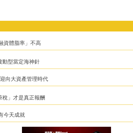
融資體脂率」不高
被動型當定海神針
信迎向大資產管理時代
筆稅」才是真正報酬
有今天成就