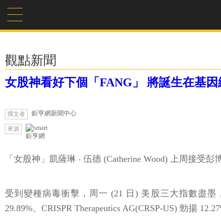
觀點新聞
女股神看好下個「FANG」 將誕生在基
鉅亨網新聞中心
撰文者
來源
鉅亨網
「女股神」凱薩琳 ‧ 伍德 (Catherine Wood
受到變種病毒衝擊，周一 (21 日) 美股三大指數盡墨，生
29.89%、CRISPR Therapeutics AG(CRSP-US) 勁揚 12.27%