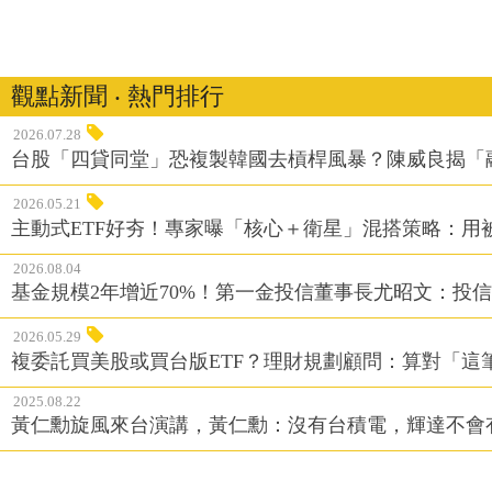
觀點新聞 ‧ 熱門排行
2026.07.28
台股「四貸同堂」恐複製韓國去槓桿風暴？陳威良揭「
2026.05.21
主動式ETF好夯！專家曝「核心＋衛星」混搭策略：用
2026.08.04
基金規模2年增近70%！第一金投信董事長尤昭文：投
2026.05.29
複委託買美股或買台版ETF？理財規劃顧問：算對「這
2025.08.22
黃仁勳旋風來台演講，黃仁勳：沒有台積電，輝達不會