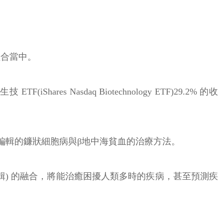
組合當中。
s Nasdaq Biotechnology ETF)29.2% 的收
-US) 測試基因編輯的鐮狀細胞病與β地中海貧血的治療方法。
編輯) 的融合，將能治癒困擾人類多時的疾病，甚至預測疾