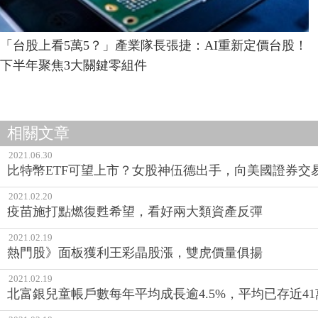
「台股上看5萬5？」產業隊長張捷：AI重新定價台股！
下半年聚焦3大關鍵零組件
相關文章
2021.06.30
比特幣ETF可望上市？女股神伍德出手，向美國證券交
2021.02.20
疫苗施打點燃復甦希望，看好兩大類資產反彈
2021.02.19
熱門股》面板獲利王彩晶股漲，雙虎價量俱揚
2021.02.19
北富銀兒童帳戶數每年平均成長逾4.5%，平均已存近41