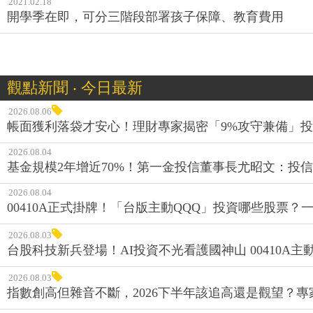
2021.02.18
開學季在即，可分三階段部署孩子保障、教育費用
觀點新聞 ‧ 今日最新
2026.08.06
帳面獲利落袋才安心！理財專家揭密「9%攻守兼備」投資
2026.08.04
基金規模2年增近70%！第一金投信董事長尤昭文：投
2026.08.04
00410A正式掛牌！「台版主動QQQ」投資哪些股票？
2026.08.03
台股科技新兵登場！AI投資不光看護國神山 00410A主動
2026.08.03
指數創高但雜音不斷，2026下半年該追高還是觀望？