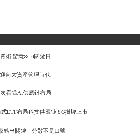
術 留意8/10關鍵日
信迎向大資產管理時代
一次看懂AI供應鏈布局
式ETF布局科技供應鏈 8/3掛牌上市
專家點出關鍵：分散不是口號