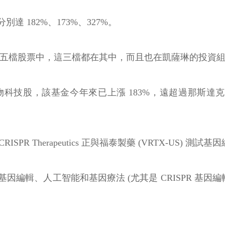
182%、173%、327%。
的五檔股票中，這三檔都在其中，而且也在凱薩琳的投資
，該基金今年來已上漲 183%，遠超過那斯達克生技 ETF(iShare
.35%，CRISPR Therapeutics 正與福泰製藥 (VRTX
編輯、人工智能和基因療法 (尤其是 CRISPR 基因