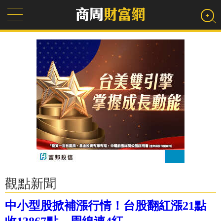
觀點新聞
中小型股掀補漲行情！台股翻紅漲21點