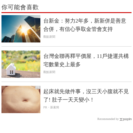
你可能會喜歡
台新金：努力2年多，新新併是善意
合併，有信心爭取金管會支持
觀點新聞
台灣金聯再釋平價屋，11戶捷運共構
宅數量史上最多
觀點新聞
PR
起床就先做件事，沒三天小腹就不見
了! 肚子一天天變小！
PR・新素簡
Recommended by