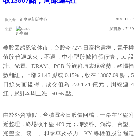
收13867點，周線連4紅
2020.11.27
鉅亨網新聞中心
撰文者
瀏覽數：
7439
來源
鉅亨網
美股因感恩節休市，台股今 (27) 日高檔震盪，電子權
值股普遍熄火，不過，中小型股掀補漲行情，IC 設
計、光電、DRAM、PCB 等族群均表現強勢，終場指
數翻紅，上漲 21.43 點或 0.15%，收在 13867.09 點，5
日線失而復得，成交值為 2384.24 億元，周線連 4
紅，累計本周上漲 150.65 點。
由於外資放假，台積電今日股價回檔，一路在平盤附
近整理，終場收平盤 489 元；聯發科、鴻海、台塑、
兆豐金、統一、和泰車及矽力 - KY 等權值股普遍走