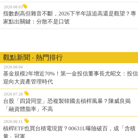
2026.08.03
指數創高但雜音不斷，2026下半年該追高還是觀望？專
家點出關鍵：分散不是口號
觀點新聞 ‧ 熱門排行
2026.08.04
基金規模2年增近70%！第一金投信董事長尤昭文：投信
迎向大資產管理時代
2026.07.28
台股「四貸同堂」恐複製韓國去槓桿風暴？陳威良揭
「融資體脂率」不高
2026.06.11
槓桿ETF也買台積電現貨？00631L曝險破百，成「含積
量」冠軍