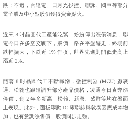
跌；不過，台達電、日月光投控、聯詠、國巨等部分
電子股及中小型股仍獲得資金點火。
近來 8 吋晶圓代工產能吃緊，紛紛傳出漲價消息，聯
電今日在多空交戰下，股價一路在平盤遊走，終場前
跌幅擴大，下跌近 1% 作收，世界先進則開低走高上
漲近 2%。
隨著 8 吋晶圓代工不斷喊漲，微控制器 (MCU) 廠凌
通、松翰也跟進調升部分產品價格，凌通今日直奔漲
停價，創 2 年多新高，松翰、新唐、盛群等均在盤面
上表現。此外，面板驅動 IC 廠聯詠與敦泰因應成本增
加，也有意調漲售價，股價同步走強。