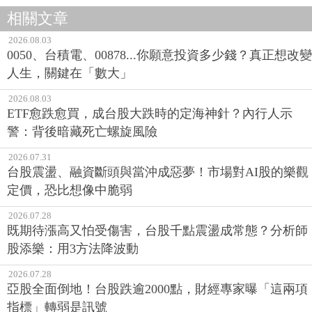
相關文章
2026.08.03
0050、台積電、00878...你願意投資多少錢？真正想改變
人生，關鍵在「數大」
2026.08.03
ETF愈跌愈買，成台股大跌時的定海神針？內行人示
警：背後暗藏死亡螺旋風險
2026.07.31
台股震盪、融資斷頭與當沖成惡夢！市場對AI股的樂觀
定價，恐比想像中脆弱
2026.07.28
既期待漲高又怕受傷害，台股千點震盪成常態？分析師
股添樂：用3方法降波動
2026.07.28
亞股全面倒地！台股跌逾2000點，財經專家曝「這兩項
指標」轉弱是訊號