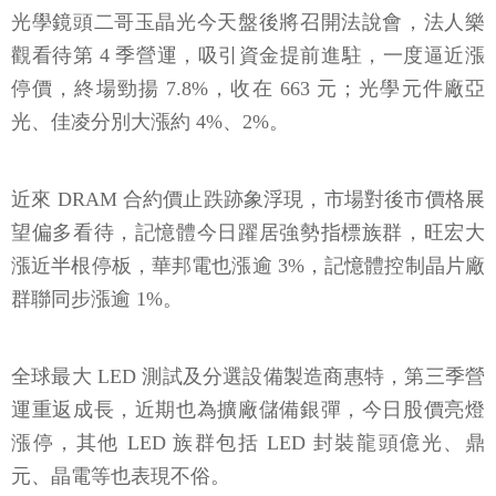
光學鏡頭二哥玉晶光今天盤後將召開法說會，法人樂
觀看待第 4 季營運，吸引資金提前進駐，一度逼近漲
停價，終場勁揚 7.8%，收在 663 元；光學元件廠亞
光、佳凌分別大漲約 4%、2%。
近來 DRAM 合約價止跌跡象浮現，市場對後市價格展
望偏多看待，記憶體今日躍居強勢指標族群，旺宏大
漲近半根停板，華邦電也漲逾 3%，記憶體控制晶片廠
群聯同步漲逾 1%。
全球最大 LED 測試及分選設備製造商惠特，第三季營
運重返成長，近期也為擴廠儲備銀彈，今日股價亮燈
漲停，其他 LED 族群包括 LED 封裝龍頭億光、鼎
元、晶電等也表現不俗。