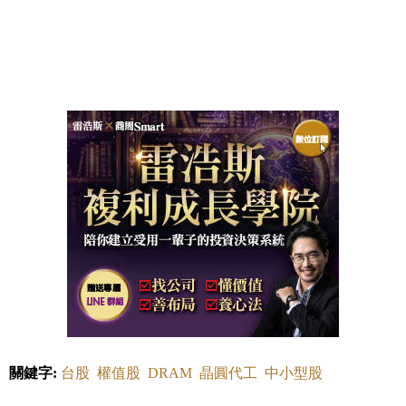
關鍵字:
台股
權值股
DRAM
晶圓代工
中小型股