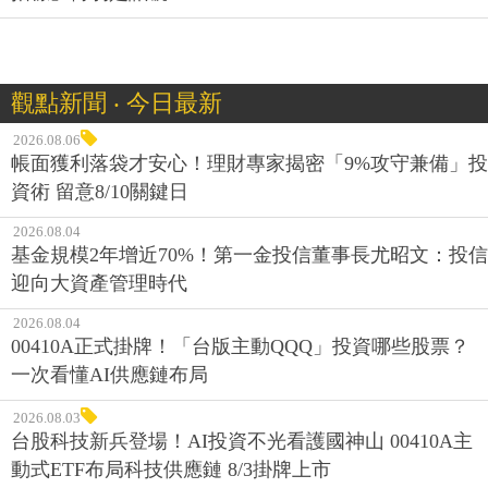
觀點新聞 ‧ 今日最新
2026.08.06
帳面獲利落袋才安心！理財專家揭密「9%攻守兼備」投
資術 留意8/10關鍵日
2026.08.04
基金規模2年增近70%！第一金投信董事長尤昭文：投信
迎向大資產管理時代
2026.08.04
00410A正式掛牌！「台版主動QQQ」投資哪些股票？
一次看懂AI供應鏈布局
2026.08.03
台股科技新兵登場！AI投資不光看護國神山 00410A主
動式ETF布局科技供應鏈 8/3掛牌上市