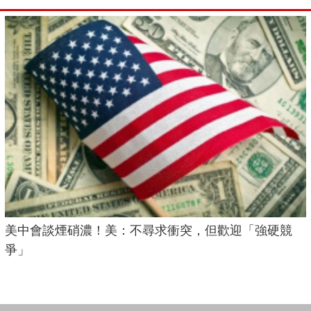
美中會談煙硝濃！美：不尋求衝突，但歡迎「強硬競
爭」