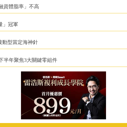
融資體脂率」不高
積量」冠軍
被動型當定海神針
下半年聚焦3大關鍵零組件