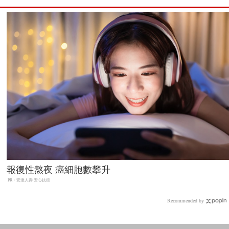
報復性熬夜 癌細胞數攀升
PR・安達人壽 安心抗癌
Recommended by