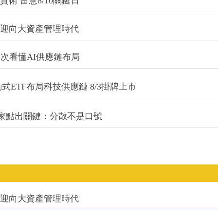
術 留意8/10關鍵日
信迎向大資產管理時代
一次看懂AI供應鏈布局
式ETF布局科技供應鏈 8/3掛牌上市
專家點出關鍵：分散不是口號
信迎向大資產管理時代