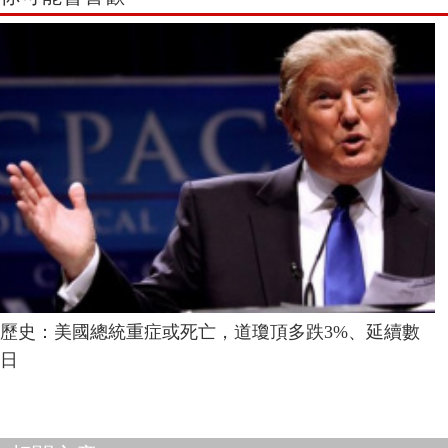
歷史：美國總統重症或死亡，道瓊頂多跌3%、延續數
日