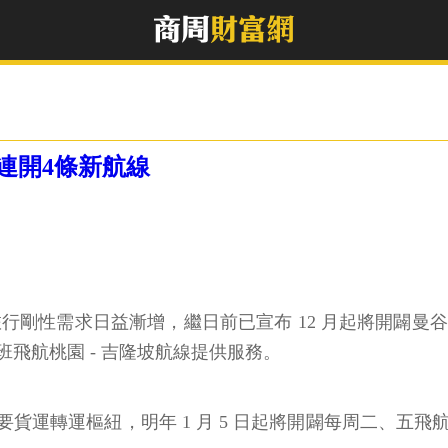
連開4條新航線
旅行剛性需求日益漸增，繼日前已宣布 12 月起將開闢曼谷
班飛航桃園 - 吉隆坡航線提供服務。
轉運樞紐，明年 1 月 5 日起將開闢每周二、五飛航的桃園