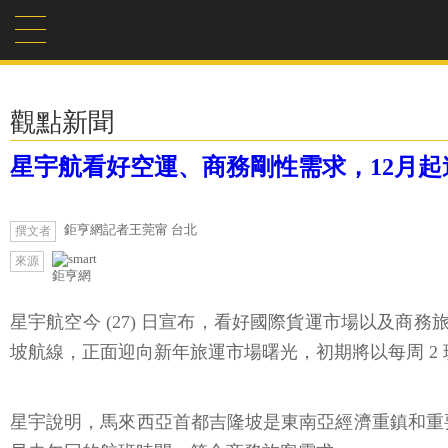
觀點新聞
星宇航看好空運、商務剛性需求，12月起
鉅亨網記者王莞甯 台北
撰文者
來源
鉅亨網
星宇航空今 (27) 日宣布，看好國際貨運市場以及商務
坡航線，正面迎向新年旅運市場曙光，初期將以每周 2 
星宇說明，馬來西亞首都吉隆坡是東南亞經濟重鎮和重要貨運