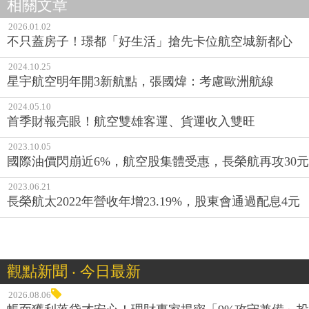
相關文章
2026.01.02
不只蓋房子！璟都「好生活」搶先卡位航空城新都心
2024.10.25
星宇航空明年開3新航點，張國煒：考慮歐洲航線
2024.05.10
首季財報亮眼！航空雙雄客運、貨運收入雙旺
2023.10.05
國際油價閃崩近6%，航空股集體受惠，長榮航再攻30
2023.06.21
長榮航太2022年營收年增23.19%，股東會通過配息4元
觀點新聞 ‧ 今日最新
2026.08.06