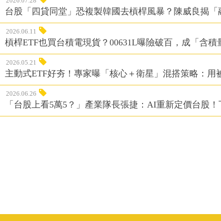
2026.07.28
台股「四貸同堂」恐複製韓國去槓桿風暴？陳威良揭「
2026.06.11
槓桿ETF也買台積電現貨？00631L曝險破百，成「含
2026.05.21
主動式ETF好夯！專家曝「核心＋衛星」混搭策略：用
2026.06.26
「台股上看5萬5？」產業隊長張捷：AI重新定價台股！