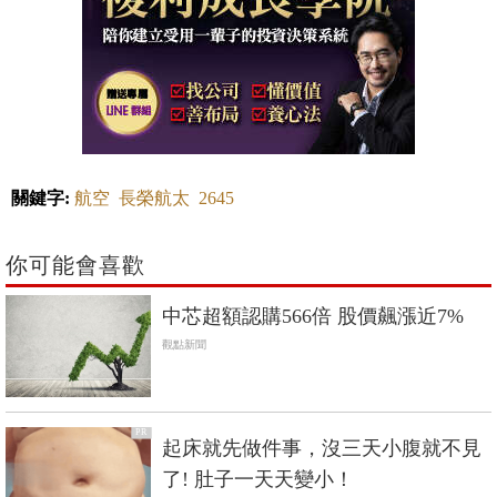
關鍵字:
航空
長榮航太
2645
你可能會喜歡
中芯超額認購566倍 股價飆漲近7%
觀點新聞
PR
起床就先做件事，沒三天小腹就不見
了! 肚子一天天變小！