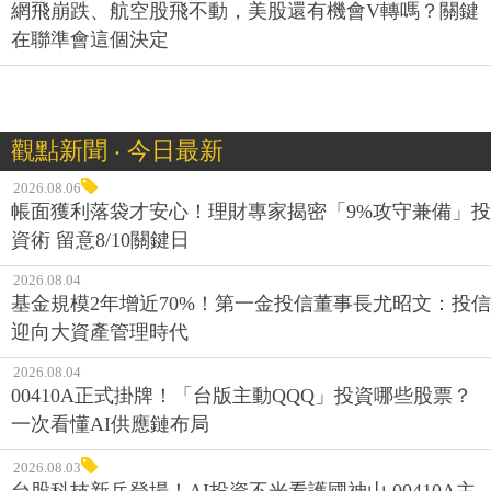
網飛崩跌、航空股飛不動，美股還有機會V轉嗎？關鍵
在聯準會這個決定
觀點新聞 ‧ 今日最新
2026.08.06
帳面獲利落袋才安心！理財專家揭密「9%攻守兼備」投
資術 留意8/10關鍵日
2026.08.04
基金規模2年增近70%！第一金投信董事長尤昭文：投信
迎向大資產管理時代
2026.08.04
00410A正式掛牌！「台版主動QQQ」投資哪些股票？
一次看懂AI供應鏈布局
2026.08.03