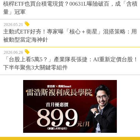
槓桿ETF也買台積電現貨？00631L曝險破百，成「含積
量」冠軍
2026.05.21
主動式ETF好夯！專家曝「核心＋衛星」混搭策略：用
被動型當定海神針
2026.06.26
「台股上看5萬5？」產業隊長張捷：AI重新定價台股！
下半年聚焦3大關鍵零組件