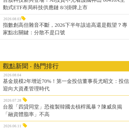
台股科技新兵登場！AI投資不光看護國神山 00410A主
動式ETF布局科技供應鏈 8/3掛牌上市
2026.08.03
指數創高但雜音不斷，2026下半年該追高還是觀望？專
家點出關鍵：分散不是口號
觀點新聞 ‧ 熱門排行
2026.08.04
基金規模2年增近70%！第一金投信董事長尤昭文：投信
迎向大資產管理時代
2026.07.28
台股「四貸同堂」恐複製韓國去槓桿風暴？陳威良揭
「融資體脂率」不高
2026.06.11