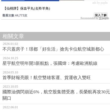
ads by popIn
【仙桃牌】保血平丸(去羚羊角)
深入了解
觀看次數 44,773次
Recommended by
相關文章
2026.01.02
不只蓋房子！璟都「好生活」搶先卡位航空城新都心
2024.10.25
星宇航空明年開3新航點，張國煒：考慮歐洲航線
2024.05.10
首季財報亮眼！航空雙雄客運、貨運收入雙旺
2023.10.05
國際油價閃崩近6%，航空股集體受惠，長榮航再攻30元
關口
2022.06.01