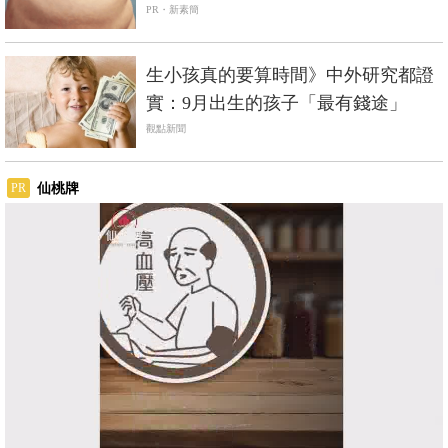
PR・新素簡
生小孩真的要算時間》中外研究都證
實：9月出生的孩子「最有錢途」
觀點新聞
仙桃牌
PR