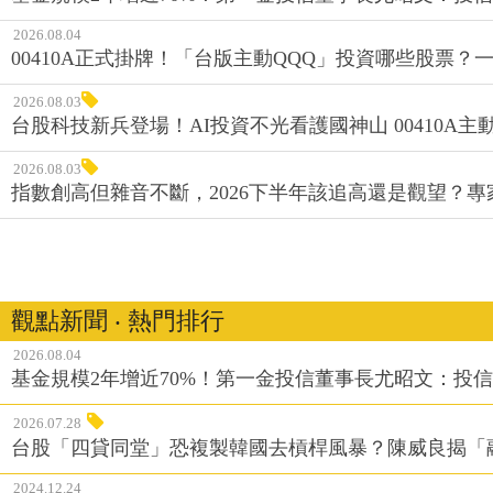
2026.08.04
00410A正式掛牌！「台版主動QQQ」投資哪些股票？
2026.08.03
台股科技新兵登場！AI投資不光看護國神山 00410A主動
2026.08.03
指數創高但雜音不斷，2026下半年該追高還是觀望？
觀點新聞 ‧ 熱門排行
2026.08.04
基金規模2年增近70%！第一金投信董事長尤昭文：投
2026.07.28
台股「四貸同堂」恐複製韓國去槓桿風暴？陳威良揭「
2024.12.24