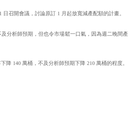
12 月 1 日召開會議，討論原訂 1 月起放寬減產配額的計畫。
 萬桶，雖然不及分析師預期，但也令市場鬆一口氣，因為週二晚間產
下降 140 萬桶，不及分析師預期下降 210 萬桶的程度。