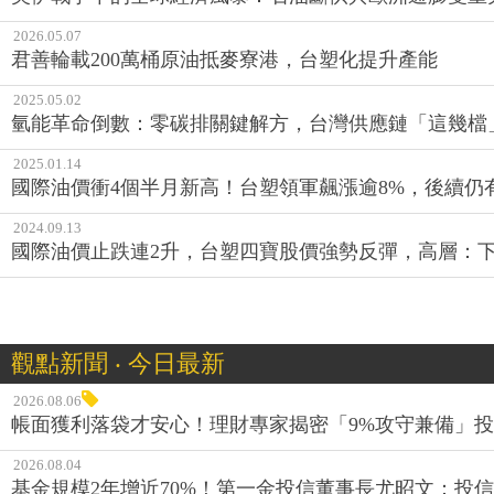
2026.05.07
君善輪載200萬桶原油抵麥寮港，台塑化提升產能
2025.05.02
氫能革命倒數：零碳排關鍵解方，台灣供應鏈「這幾檔
2025.01.14
國際油價衝4個半月新高！台塑領軍飆漲逾8%，後續仍
2024.09.13
國際油價止跌連2升，台塑四寶股價強勢反彈，高層：
觀點新聞 ‧ 今日最新
2026.08.06
帳面獲利落袋才安心！理財專家揭密「9%攻守兼備」投資
2026.08.04
基金規模2年增近70%！第一金投信董事長尤昭文：投