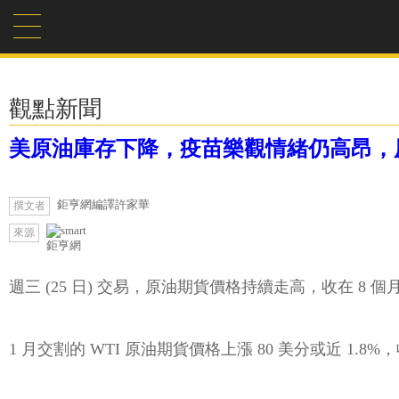
觀點新聞
美原油庫存下降，疫苗樂觀情緒仍高昂，
鉅亨網編譯許家華
撰文者
來源
鉅亨網
週三 (25 日) 交易，原油期貨價格持續走高，收在 
1 月交割的 WTI 原油期貨價格上漲 80 美分或近 1.8%，