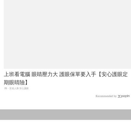
上班看電腦 眼睛壓力大 護眼保單要入手【安心護眼定
期眼睛險】
PR・安達人壽 安心護眼
Recommended by