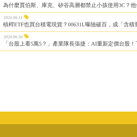
為什麼賈伯斯、庫克、矽谷高層都禁止小孩使用3C？
2026.06.11
槓桿ETF也買台積電現貨？00631L曝險破百，成「含
2026.06.26
「台股上看5萬5？」產業隊長張捷：AI重新定價台股！