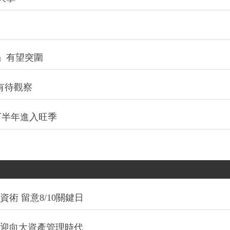
」有望突圍
有待觀察
下半年進入旺季
術 留意8/10關鍵日
信迎向大資產管理時代