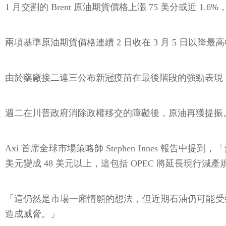
1 月交割的 Brent 原油期貨價格上漲 75 美分或近 1.6%，
兩項基準原油期貨價格連續 2 日收在 3 月 5 日以降最
由於藥廠接二連三公布新冠疫苗在最後階段的強勁表現，
週二在川普政府消除政權移交的障礙後，原油再獲提振
Axi 首席全球市場策略師 Stephen Innes 報
美元變成 48 美元以上，這包括 OPEC 將延長現行減產規
「這仍然是市場一廂情願的想法，但近期石油仍可能受到
造成威脅。」