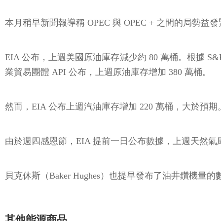
本月稍早新聞報導稱 OPEC 與 OPEC + 之間的局勢益發緊
EIA 公布，上週美國原油庫存減少約 80 萬桶。根據 S&
業貿易團體 API 公布，上週原油庫存增加 380 萬桶。
然而，EIA 公布上週汽油庫存增加 220 萬桶，大於預期
由於週四感恩節，EIA 提前一日公布數據，上週天然氣庫
貝克休斯（Baker Hughes）也提早發布了油井鑽機量的
其他能源商品