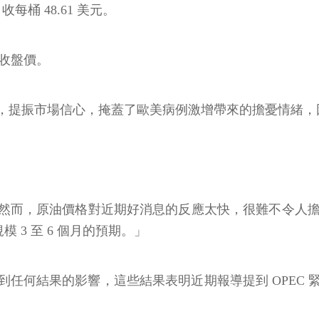
收每桶 48.61 美元。
高收盤價。
提振市場信心，掩蓋了歐美病例激增帶來的擔憂情緒，因此
。
告中提到，「然而，原油價格對近期好消息的反應太快，很難不令人擔
模 3 至 6 個月的預期。」
任何結果的影響，這些結果表明近期報導提到 OPEC