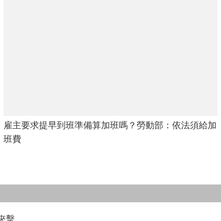
雇主要求提早到班準備算加班嗎？勞動部：依法須給加
班費
夾擊