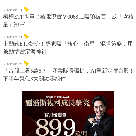
2026.06.11
槓桿ETF也買台積電現貨？00631L曝險破百，成「含積
量」冠軍
2026.05.21
主動式ETF好夯！專家曝「核心＋衛星」混搭策略：用
被動型當定海神針
2026.06.26
「台股上看5萬5？」產業隊長張捷：AI重新定價台股！
下半年聚焦3大關鍵零組件