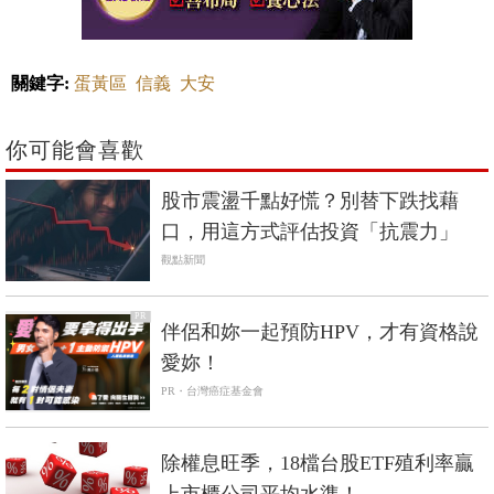
關鍵字:
蛋黃區
信義
大安
你可能會喜歡
股市震盪千點好慌？別替下跌找藉
口，用這方式評估投資「抗震力」
觀點新聞
PR
伴侶和妳一起預防HPV，才有資格說
愛妳！
PR・台灣癌症基金會
除權息旺季，18檔台股ETF殖利率贏