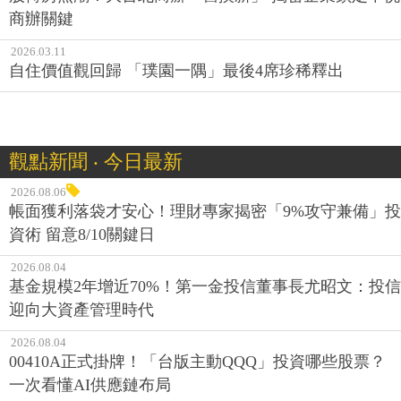
商辦關鍵
2026.03.11
自住價值觀回歸 「璞園一隅」最後4席珍稀釋出
觀點新聞 ‧ 今日最新
2026.08.06
帳面獲利落袋才安心！理財專家揭密「9%攻守兼備」投
資術 留意8/10關鍵日
2026.08.04
基金規模2年增近70%！第一金投信董事長尤昭文：投信
迎向大資產管理時代
2026.08.04
00410A正式掛牌！「台版主動QQQ」投資哪些股票？
一次看懂AI供應鏈布局