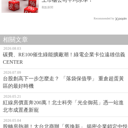
上市櫃公司平均水準！
觀點新聞
Recommended by
相關文章
2026.08.03
碳費、RE100催生綠能擴廠潮！綠電企業卡位遠雄信義
CENTER
2026.07.09
台股創高下一步怎麼走？ 「落袋保值學」 重倉超蛋黃
區的最好時機
2026.05.21
紅線房價直奔200萬！北士科旁「光全御苑」憑一站進
北市成置產新寵
2026.05.04
股轉房熱潮！大台北商辦「舊換新」 揭密企業鎖定中悦