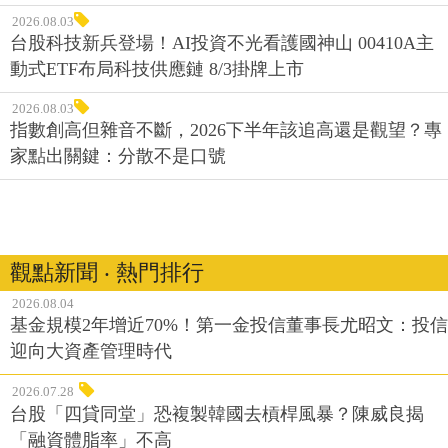
2026.08.03
台股科技新兵登場！AI投資不光看護國神山 00410A主
動式ETF布局科技供應鏈 8/3掛牌上市
2026.08.03
指數創高但雜音不斷，2026下半年該追高還是觀望？專
家點出關鍵：分散不是口號
觀點新聞 ‧ 熱門排行
2026.08.04
基金規模2年增近70%！第一金投信董事長尤昭文：投信
迎向大資產管理時代
2026.07.28
台股「四貸同堂」恐複製韓國去槓桿風暴？陳威良揭
「融資體脂率」不高