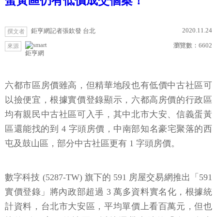
蛋黃區仍有低價成交個案！
2020.11.24
鉅亨網記者張欽發 台北
撰文者
瀏覽數：
6602
來源
鉅亨網
六都市區房價雖高，但精華地段也有低價中古社區可
以撿便宜，根據實價登錄顯示，六都高房價的行政區
均有親民中古社區可入手，其中北市大安、信義蛋黃
區還能找的到 4 字頭房價，中南部知名豪宅聚落的西
屯及鼓山區，部分中古社區更有 1 字頭房價。
數字科技 (5287-TW) 旗下的 591 房屋交易網推出「591
實價登錄」將內政部超過 3 萬多資料實名化，根據統
計資料，台北市大安區，平均單價上看百萬元，但也