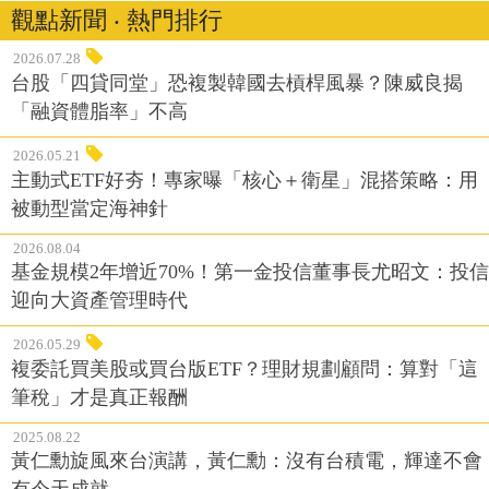
觀點新聞 ‧ 熱門排行
2026.07.28
台股「四貸同堂」恐複製韓國去槓桿風暴？陳威良揭
「融資體脂率」不高
2026.05.21
主動式ETF好夯！專家曝「核心＋衛星」混搭策略：用
被動型當定海神針
2026.08.04
基金規模2年增近70%！第一金投信董事長尤昭文：投信
迎向大資產管理時代
2026.05.29
複委託買美股或買台版ETF？理財規劃顧問：算對「這
筆稅」才是真正報酬
2025.08.22
黃仁勳旋風來台演講，黃仁勳：沒有台積電，輝達不會
有今天成就