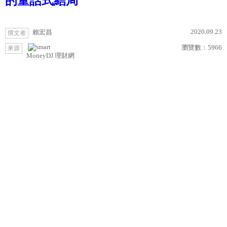
的童話式結局
2020.09.23
賴宏昌
撰文者
瀏覽數：
5966
來源
MoneyDJ 理財網