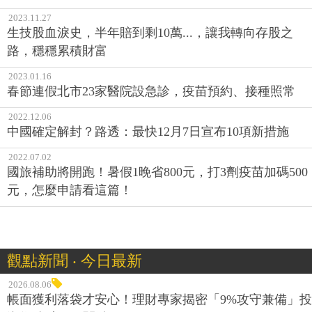
2023.11.27
生技股血淚史，半年賠到剩10萬...，讓我轉向存股之
路，穩穩累積財富
2023.01.16
春節連假北市23家醫院設急診，疫苗預約、接種照常
2022.12.06
中國確定解封？路透：最快12月7日宣布10項新措施
2022.07.02
國旅補助將開跑！暑假1晚省800元，打3劑疫苗加碼500
元，怎麼申請看這篇！
觀點新聞 ‧ 今日最新
2026.08.06
帳面獲利落袋才安心！理財專家揭密「9%攻守兼備」投