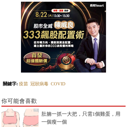
關鍵字:
疫苗
冠狀病毒
COVID
你可能會喜歡
PR
肚腩一抓一大把，只需1個雞蛋，用
一個瘦一個