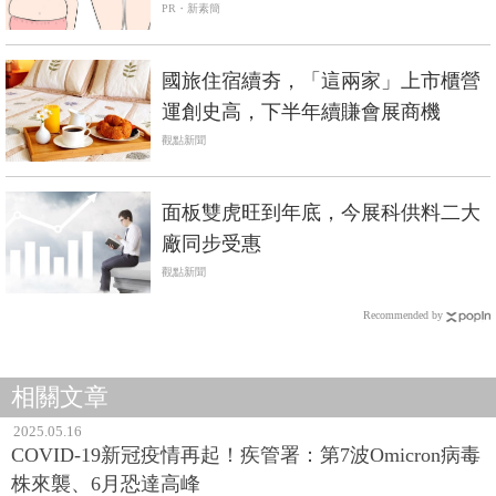
PR・新素簡
國旅住宿續夯，「這兩家」上市櫃營
運創史高，下半年續賺會展商機
觀點新聞
面板雙虎旺到年底，今展科供料二大
廠同步受惠
觀點新聞
Recommended by
相關文章
2025.05.16
COVID-19新冠疫情再起！疾管署：第7波Omicron病毒
株來襲、6月恐達高峰