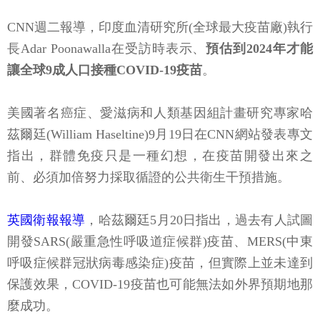
CNN週二報導，印度血清研究所(全球最大疫苗廠)執行
長Adar Poonawalla在受訪時表示、
預估到2024年才能
讓全球9成人口接種COVID-19疫苗
。
美國著名癌症、愛滋病和人類基因組計畫研究專家哈
茲爾廷(William Haseltine)9月19日在CNN網站發表專文
指出，群體免疫只是一種幻想，在疫苗開發出來之
前、必須加倍努力採取循證的公共衛生干預措施。
英國衛報報導
，哈茲爾廷5月20日指出，過去有人試圖
開發SARS(嚴重急性呼吸道症候群)疫苗、MERS(中東
呼吸症候群冠狀病毒感染症)疫苗，但實際上並未達到
保護效果，COVID-19疫苗也可能無法如外界預期地那
麼成功。