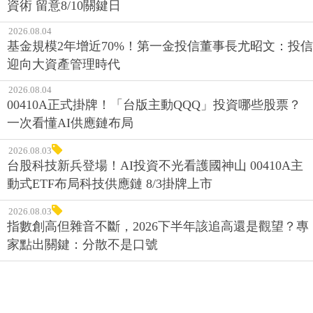
資術 留意8/10關鍵日
2026.08.04
基金規模2年增近70%！第一金投信董事長尤昭文：投信
迎向大資產管理時代
2026.08.04
00410A正式掛牌！「台版主動QQQ」投資哪些股票？
一次看懂AI供應鏈布局
2026.08.03
台股科技新兵登場！AI投資不光看護國神山 00410A主
動式ETF布局科技供應鏈 8/3掛牌上市
2026.08.03
指數創高但雜音不斷，2026下半年該追高還是觀望？專
家點出關鍵：分散不是口號