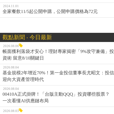
2024.11.01
全家餐飲11/5起公開申購，公開申購價格為72元
觀點新聞 ‧ 今日最新
2026.08.06
帳面獲利落袋才安心！理財專家揭密「9%攻守兼備」投
資術 留意8/10關鍵日
2026.08.04
基金規模2年增近70%！第一金投信董事長尤昭文：投信
迎向大資產管理時代
2026.08.04
00410A正式掛牌！「台版主動QQQ」投資哪些股票？
一次看懂AI供應鏈布局
2026.08.03