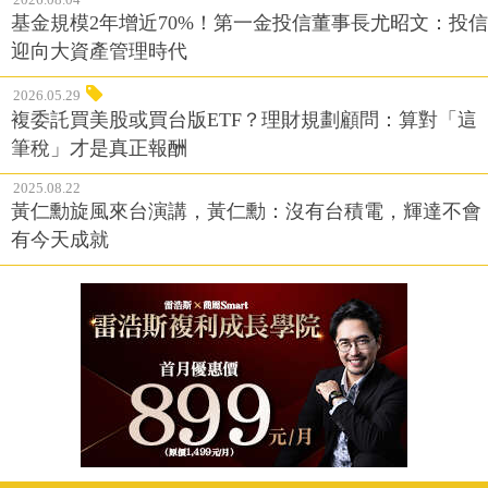
基金規模2年增近70%！第一金投信董事長尤昭文：投信
迎向大資產管理時代
2026.05.29
複委託買美股或買台版ETF？理財規劃顧問：算對「這
筆稅」才是真正報酬
2025.08.22
黃仁勳旋風來台演講，黃仁勳：沒有台積電，輝達不會
有今天成就