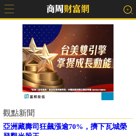
觀點新聞
亞洲藏壽司狂飆漲逾70%，擠下瓦城榮