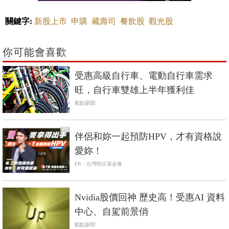
關鍵字:
新股上市
申購
藏壽司
餐飲股
觀光股
你可能會喜歡
受惠高級自行車、電動自行車需求
旺，自行車雙雄上半年獲利佳
觀點新聞
PR
伴侶和妳一起預防HPV，才有資格說
愛妳！
PR・台灣癌症基金會
Nvidia股價回神 歷史高！受惠AI 資料
中心、自駕前景俏
觀點新聞