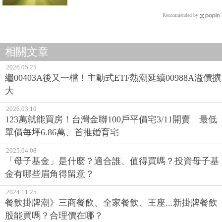
Recommended by
相關文章
2026.05.25
繼00403A後又一檔！主動式ETF熱潮延續00988A溢價擴
大
2026.03.10
123萬就能買房！台灣金聯100戶平價宅3/11開賣 最低
單價每坪6.86萬、首推婚育宅
2025.04.08
「母子基金」是什麼？適合誰、值得買嗎？投資母子基
金有哪些眉角得留意？
2024.11.25
餐飲掛牌潮》三商餐飲、全家餐飲、王座...新掛牌餐飲
股能買嗎？合理價在哪？