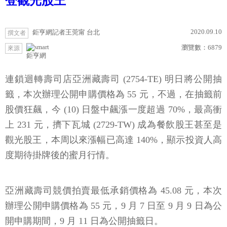
登觀光股王
2020.09.10
鉅亨網記者王莞甯 台北
撰文者
瀏覽數：
6879
來源
鉅亨網
連鎖迴轉壽司店亞洲藏壽司 (2754-TE) 明日將公開抽
籤，本次辦理公開申購價格為 55 元，不過，在抽籤前
股價狂飆，今 (10) 日盤中飆漲一度超過 70%，最高衝
上 231 元，擠下瓦城 (2729-TW) 成為餐飲股王甚至是
觀光股王，本周以來漲幅已高達 140%，顯示投資人高
度期待掛牌後的蜜月行情。
亞洲藏壽司競價拍賣最低承銷價格為 45.08 元，本次
辦理公開申購價格為 55 元，9 月 7 日至 9 月 9 日為公
開申購期間，9 月 11 日為公開抽籤日。