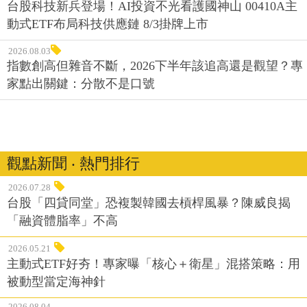
台股科技新兵登場！AI投資不光看護國神山 00410A主
動式ETF布局科技供應鏈 8/3掛牌上市
2026.08.03
指數創高但雜音不斷，2026下半年該追高還是觀望？專
家點出關鍵：分散不是口號
觀點新聞 ‧ 熱門排行
2026.07.28
台股「四貸同堂」恐複製韓國去槓桿風暴？陳威良揭
「融資體脂率」不高
2026.05.21
主動式ETF好夯！專家曝「核心＋衛星」混搭策略：用
被動型當定海神針
2026.08.04