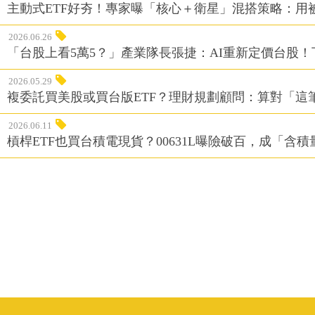
主動式ETF好夯！專家曝「核心＋衛星」混搭策略：用
2026.06.26
「台股上看5萬5？」產業隊長張捷：AI重新定價台股！
2026.05.29
複委託買美股或買台版ETF？理財規劃顧問：算對「這
2026.06.11
槓桿ETF也買台積電現貨？00631L曝險破百，成「含