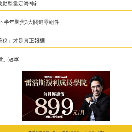
被動型當定海神針
下半年聚焦3大關鍵零組件
筆稅」才是真正報酬
積量」冠軍