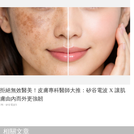
拒絕無效醫美！皮膚專科醫師大推：矽谷電波 X 讓肌
膚由內而外更強韌
PR・矽谷電波X
相關文章