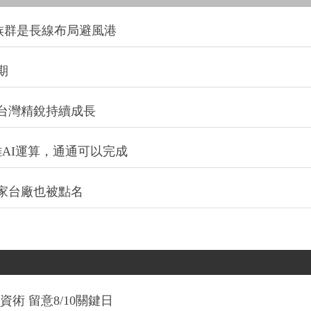
大族群是長線布局避風港
期
台灣精銳持續成長
AI運算，通通可以完成
多家台廠也被點名
術 留意8/10關鍵日