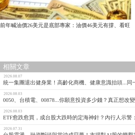
前年喊油價26美元是底部專家：油價46美元有撐、看旺
相關文章
2026.08.07
統一集團退出健身業！高齡化商機、健康意識抬頭...
2026.08.03
0050、台積電、00878...你願意投資多少錢？真正想
2026.08.03
ETF愈跌愈買，成台股大跌時的定海神針？內行人示警
2026.07.31
台股震盪、融資斷頭與當沖成惡夢！市場對AI股的樂觀