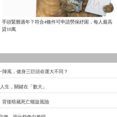
手頭緊難過年？符合4條件可申請勞保紓困，每人最高
貸10萬
同一陣風，健身三巨頭命運大不同？
改變人生，關鍵在「數大」
：背後暗藏死亡螺旋風險
定價，恐比想像中脆弱