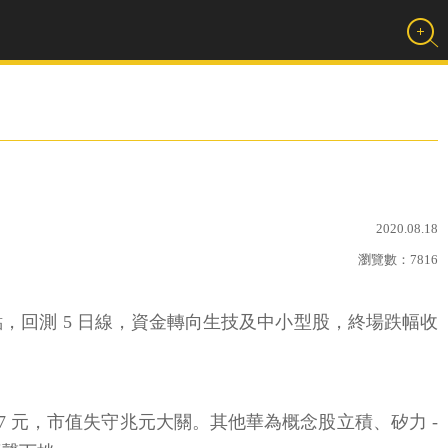
2020.08.18
瀏覽數：
7816
點，回測 5 日線，資金轉向生技及中小型股，終場跌幅收
7 元，市值失守兆元大關。其他華為概念股立積、矽力 -