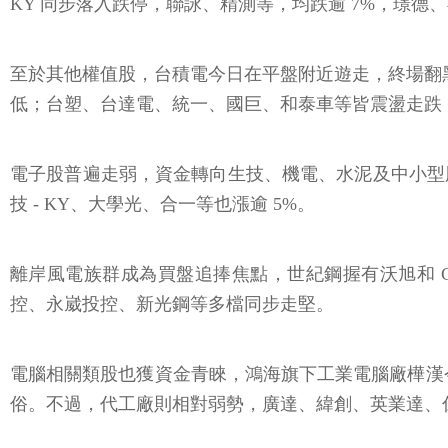
KY 同步落入跌停，聯詠、精測等，均跌逾 7%，璟
至於其他權值股，台積電今日在平盤附近遊走，終場翻黑收在 
低；台塑、台達電、統一、國巨、和泰車等皆震盪走跌
電子股普遍走弱，資金轉向生技、機電、水泥及中小型股
技 - KY、大學光、合一等也漲逾 5%。
離岸風電族群成為買盤追捧焦點，世紀鋼握有沃旭和 C
控、永崴投控、新光鋼等多檔同步走堅。
電腦相關類股也獲資金青睞，鴻海旗下工業電腦廠樺漢今
俗。不過，代工廠則相對弱勢，廣達、緯創、英業達、