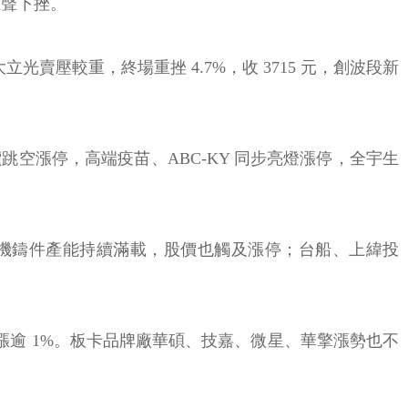
應聲下挫。
光賣壓較重，終場重挫 4.7%，收 3715 元，創波段新
空漲停，高端疫苗、ABC-KY 同步亮燈漲停，全宇生
 風機鑄件產能持續滿載，股價也觸及漲停；台船、上緯投
漲逾 1%。板卡品牌廠華碩、技嘉、微星、華擎漲勢也不