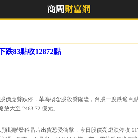
83點收12872點
 日股價應聲跌停，華為概念股殺聲隆隆，台股一度跌逾百
值略放大至 2463.72 億元。
人預期聯發科晶片出貨恐受衝擊，今日股價亮燈跌停收 61