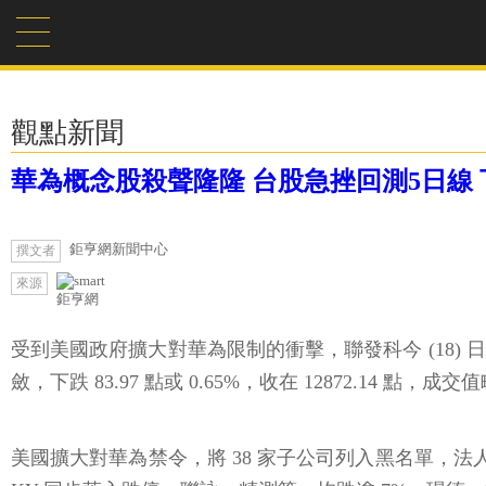
觀點新聞
華為概念股殺聲隆隆 台股急挫回測5日線 下跌
鉅亨網新聞中心
撰文者
來源
鉅亨網
受到美國政府擴大對華為限制的衝擊，聯發科今 (18)
斂，下跌 83.97 點或 0.65%，收在 12872.14 點，成交
美國擴大對華為禁令，將 38 家子公司列入黑名單，法