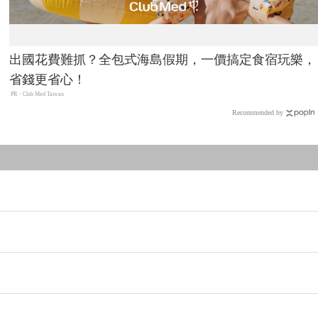
出國花費難抓？全包式海島假期，一價搞定食宿玩樂，
省錢更省心！
PR・Club Med Taiwan
Recommended by