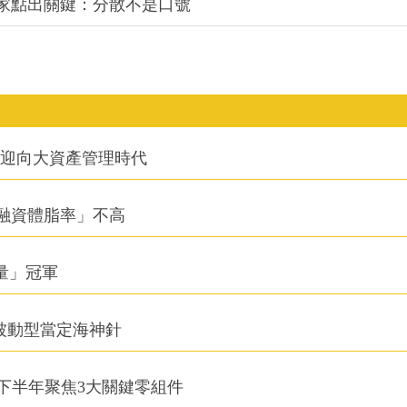
專家點出關鍵：分散不是口號
信迎向大資產管理時代
融資體脂率」不高
積量」冠軍
被動型當定海神針
下半年聚焦3大關鍵零組件