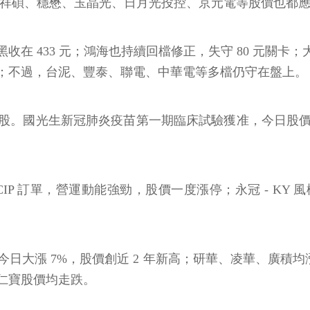
德、祥碩、穩懋、玉晶光、日月光投控、京元電等股價也都
433 元；鴻海也持續回檔修正，失守 80 元關卡；大立
；不過，台泥、豐泰、聯電、中華電等多檔仍守在盤上。
。國光生新冠肺炎疫苗第一期臨床試驗獲准，今日股價跳
IP 訂單，營運動能強勁，股價一度漲停；永冠 - KY
日大漲 7%，股價創近 2 年新高；研華、凌華、廣積均
仁寶股價均走跌。