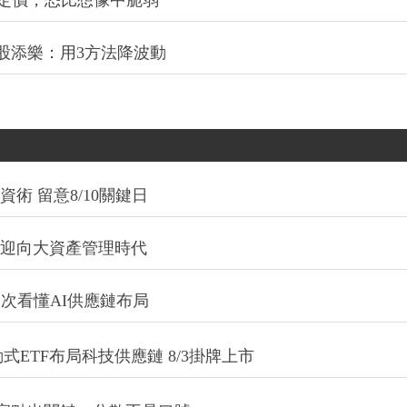
股添樂：用3方法降波動
術 留意8/10關鍵日
信迎向大資產管理時代
一次看懂AI供應鏈布局
式ETF布局科技供應鏈 8/3掛牌上市