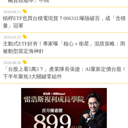
「融資體脂率」不高
2026.06.11
槓桿ETF也買台積電現貨？00631L曝險破百，成「含積
量」冠軍
2026.05.21
主動式ETF好夯！專家曝「核心＋衛星」混搭策略：用
被動型當定海神針
2026.06.26
「台股上看5萬5？」產業隊長張捷：AI重新定價台股！
下半年聚焦3大關鍵零組件