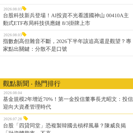
2026.08.03
台股科技新兵登場！AI投資不光看護國神山 00410A主
動式ETF布局科技供應鏈 8/3掛牌上市
2026.08.03
指數創高但雜音不斷，2026下半年該追高還是觀望？專
家點出關鍵：分散不是口號
觀點新聞 ‧ 熱門排行
2026.08.04
基金規模2年增近70%！第一金投信董事長尤昭文：投信
迎向大資產管理時代
2026.07.28
台股「四貸同堂」恐複製韓國去槓桿風暴？陳威良揭