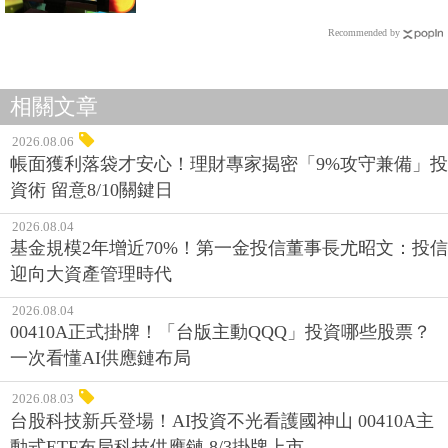
Recommended by
相關文章
2026.08.06
帳面獲利落袋才安心！理財專家揭密「9%攻守兼備」投
資術 留意8/10關鍵日
2026.08.04
基金規模2年增近70%！第一金投信董事長尤昭文：投信
迎向大資產管理時代
2026.08.04
00410A正式掛牌！「台版主動QQQ」投資哪些股票？
一次看懂AI供應鏈布局
2026.08.03
台股科技新兵登場！AI投資不光看護國神山 00410A主
動式ETF布局科技供應鏈 8/3掛牌上市