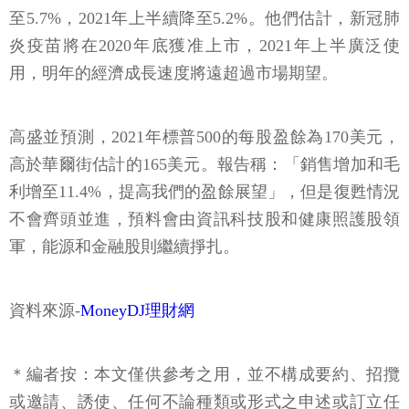
至5.7%，2021年上半續降至5.2%。他們估計，新冠肺
炎疫苗將在2020年底獲准上市，2021年上半廣泛使
用，明年的經濟成長速度將遠超過市場期望。
高盛並預測，2021年標普500的每股盈餘為170美元，
高於華爾街估計的165美元。報告稱：「銷售增加和毛
利增至11.4%，提高我們的盈餘展望」，但是復甦情況
不會齊頭並進，預料會由資訊科技股和健康照護股領
軍，能源和金融股則繼續掙扎。
資料來源-
MoneyDJ理財網
＊編者按：本文僅供參考之用，並不構成要約、招攬
或邀請、誘使、任何不論種類或形式之申述或訂立任