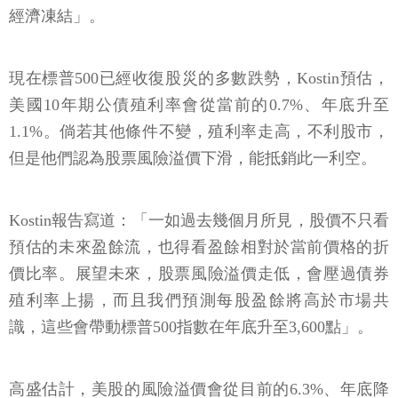
經濟凍結」。
現在標普500已經收復股災的多數跌勢，Kostin預估，
美國10年期公債殖利率會從當前的0.7%、年底升至
1.1%。倘若其他條件不變，殖利率走高，不利股市，
但是他們認為股票風險溢價下滑，能抵銷此一利空。
Kostin報告寫道：「一如過去幾個月所見，股價不只看
預估的未來盈餘流，也得看盈餘相對於當前價格的折
價比率。展望未來，股票風險溢價走低，會壓過債券
殖利率上揚，而且我們預測每股盈餘將高於市場共
識，這些會帶動標普500指數在年底升至3,600點」。
高盛估計，美股的風險溢價會從目前的6.3%、年底降