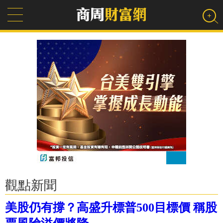
觀點新聞
美股仍有撐？高盛升標普500目標價 稱股