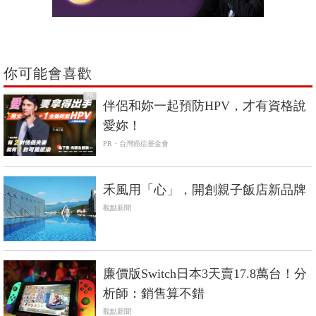
你可能會喜歡
PR
伴侶和妳一起預防HPV，才有資格說
愛妳！
PR・台灣癌症基金會
禾風用「心」，開創親子飯店新品牌
觀點新聞
廉價版Switch日本3天賣17.8萬台！分
析師：銷售算不錯
觀點新聞