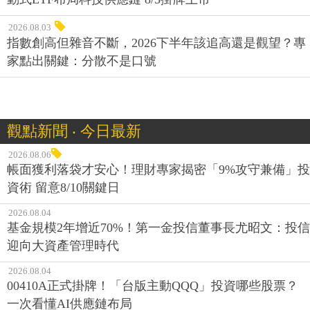
2026.08.03
指數創高但雜音不斷，2026下半年該追高還是觀望？專
家點出關鍵：分散不是口號
觀點新聞 ‧ 今日最新
2026.08.06
帳面獲利落袋才安心！理財專家揭密「9%攻守兼備」投
資術 留意8/10關鍵日
2026.08.04
基金規模2年增近70%！第一金投信董事長尤昭文：投信
迎向大資產管理時代
2026.08.04
00410A正式掛牌！「台版主動QQQ」投資哪些股票？
一次看懂AI供應鏈布局