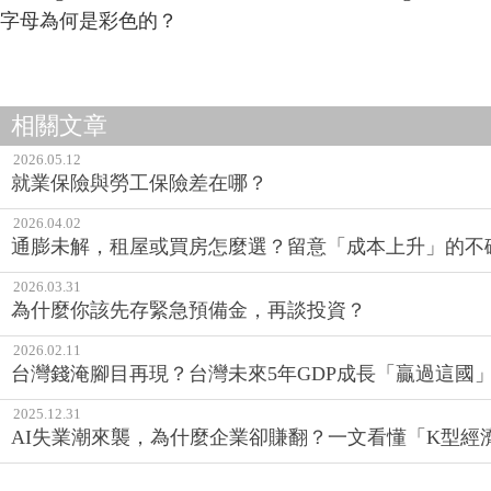
字母為何是彩色的？
相關文章
2026.05.12
就業保險與勞工保險差在哪？
2026.04.02
通膨未解，租屋或買房怎麼選？留意「成本上升」的不
2026.03.31
為什麼你該先存緊急預備金，再談投資？
2026.02.11
台灣錢淹腳目再現？台灣未來5年GDP成長「贏過這國
2025.12.31
AI失業潮來襲，為什麼企業卻賺翻？一文看懂「K型經