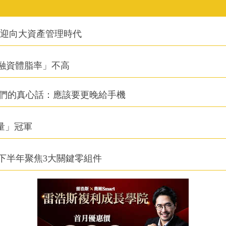
信迎向大資產管理時代
融資體脂率」不高
他們的真心話：應該要更晚給手機
積量」冠軍
下半年聚焦3大關鍵零組件