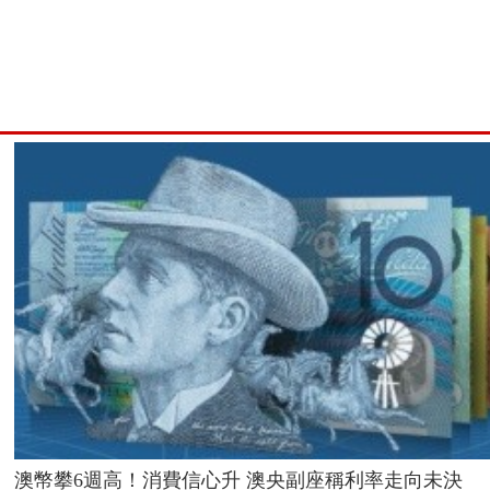
澳幣攀6週高！消費信心升 澳央副座稱利率走向未決