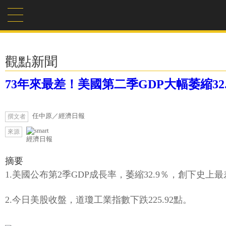
觀點新聞
73年來最差！美國第二季GDP大幅萎縮3
任中原／經濟日報
撰文者
來源
經濟日報
摘要
1.美國公布第2季GDP成長率，萎縮32.9％，創下史
2.今日美股收盤，道瓊工業指數下跌225.92點。