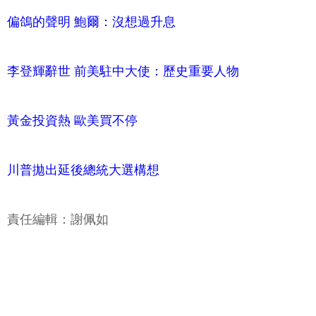
偏鴿的聲明 鮑爾：沒想過升息
李登輝辭世 前美駐中大使：歷史重要人物
黃金投資熱 歐美買不停
川普拋出延後總統大選構想
責任編輯：謝佩如