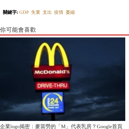
關鍵字:
GDP
失業
支出
疫情
萎縮
你可能會喜歡
企業logo揭密：麥當勞的「M」代表乳房？Google首頁