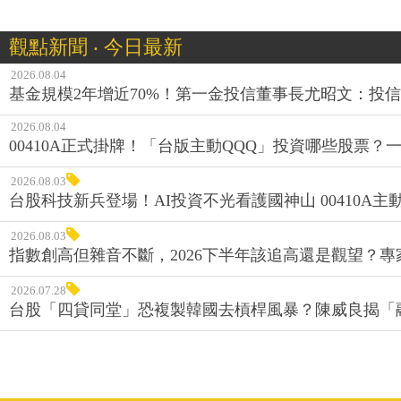
觀點新聞 ‧ 今日最新
2026.08.04
基金規模2年增近70%！第一金投信董事長尤昭文：投
2026.08.04
00410A正式掛牌！「台版主動QQQ」投資哪些股票？
2026.08.03
台股科技新兵登場！AI投資不光看護國神山 00410A主動
2026.08.03
指數創高但雜音不斷，2026下半年該追高還是觀望？
2026.07.28
台股「四貸同堂」恐複製韓國去槓桿風暴？陳威良揭「