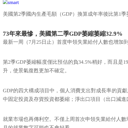
美國第2季國內生產毛額（GDP）換算成年率後比第1季
73年來最慘，美國第二季GDP萎縮萎縮32.9%
最新一周（7月25日止）首度申領失業給付人數也增加到
第2季GDP萎縮幅度僅比預估的負34.5%稍好，而且
升，使景氣復甦更加不確定。
GDP的四大構成項目中，個人消費支出對成長率的貢獻度
中固定投資及存貨投資都萎縮；淨出口項目（出口減進口）
就業市場也再傳利空。不僅上周首次申領失業給付人數增加
月的就業數字可能也不會好看。