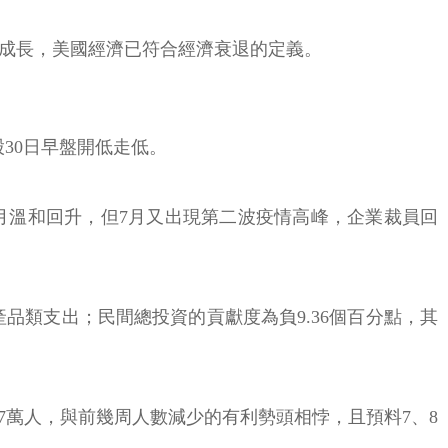
現負成長，美國經濟已符合經濟衰退的定義。
30日早盤開低走低。
、6月溫和回升，但7月又出現第二波疫情高峰，企業裁員回
產品類支出；民間總投資的貢獻度為負9.36個百分點，其
。
.7萬人，與前幾周人數減少的有利勢頭相悖，且預料7、8