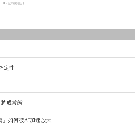
PR・台灣癌症基金會
確定性
」將成常態
濟」如何被AI加速放大