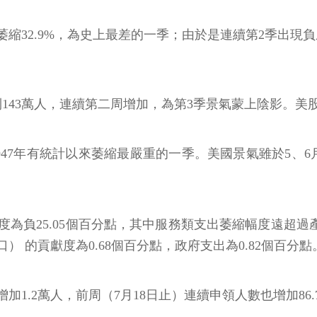
萎縮32.9%，為史上最差的一季；由於是連續第2季出
143萬人，連續第二周增加，為第3季景氣蒙上陰影。美股
是1947年有統計以來萎縮最嚴重的一季。美國景氣雖於5
為負25.05個百分點，其中服務類支出萎縮幅度遠超過
 的貢獻度為0.68個百分點，政府支出為0.82個百分點
1.2萬人，前周（7月18日止）連續申領人數也增加86