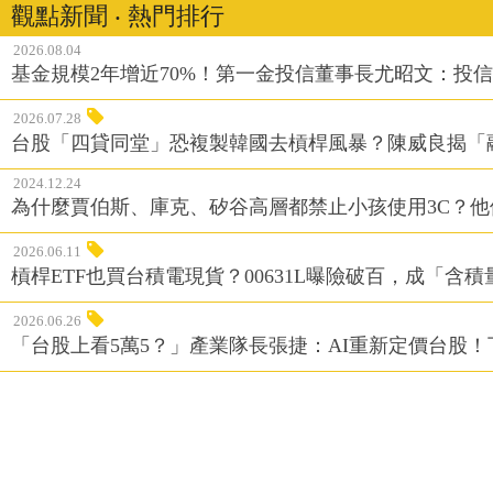
觀點新聞 ‧ 熱門排行
2026.08.04
基金規模2年增近70%！第一金投信董事長尤昭文：投
2026.07.28
台股「四貸同堂」恐複製韓國去槓桿風暴？陳威良揭「
2024.12.24
為什麼賈伯斯、庫克、矽谷高層都禁止小孩使用3C？
2026.06.11
槓桿ETF也買台積電現貨？00631L曝險破百，成「含
2026.06.26
「台股上看5萬5？」產業隊長張捷：AI重新定價台股！