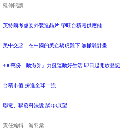
延伸閱讀：
英特爾考慮委外製造晶片 帶旺台積電供應鏈
美中交惡！在中國的美企騎虎難下 無撤離計畫
400萬份「動滋券」力挺運動好生活 即日起開放登記
台積市值 拚進全球十強
聯電、聯發科法說 談Q3展望
責任編輯：游羽棠