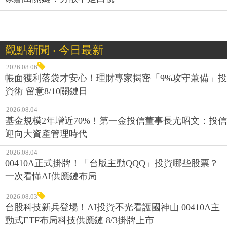
觀點新聞 ‧ 今日最新
2026.08.06
帳面獲利落袋才安心！理財專家揭密「9%攻守兼備」投
資術 留意8/10關鍵日
2026.08.04
基金規模2年增近70%！第一金投信董事長尤昭文：投信
迎向大資產管理時代
2026.08.04
00410A正式掛牌！「台版主動QQQ」投資哪些股票？
一次看懂AI供應鏈布局
2026.08.03
台股科技新兵登場！AI投資不光看護國神山 00410A主
動式ETF布局科技供應鏈 8/3掛牌上市