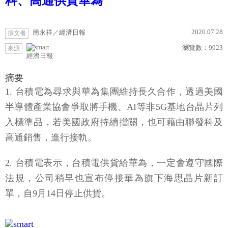
科、高通供貨華為
2020.07.28
簡永祥／經濟日報
撰文者
瀏覽數：
9923
來源
經濟日報
摘要
1. 台積電為尋求與華為集團維持長久合作，透過美國
半導體產業協會爭取將手機、AI等非5G基地台晶片列
入標準品，若美國政府持續擋關，也可藉由聯發科及
高通銷售，進行接軌。
2. 台積電表示，台積電供貨給華為，一定會遵守國際
法規，公司稍早也宣布停接華為旗下海思晶片新訂
單，自9月14日停止供貨。