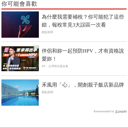
你可能會喜歡
為什麼我需要補稅？你可能犯了這些
錯，報稅常見3大誤區一次看
觀點新聞
PR
伴侶和妳一起預防HPV，才有資格說
愛妳！
PR・台灣癌症基金會
禾風用「心」，開創親子飯店新品牌
觀點新聞
Recommended by