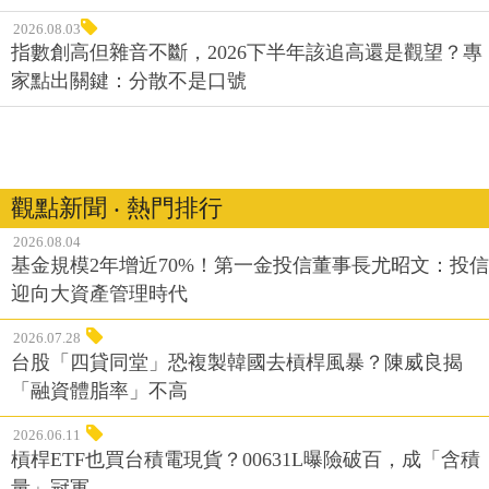
2026.08.03
指數創高但雜音不斷，2026下半年該追高還是觀望？專
家點出關鍵：分散不是口號
觀點新聞 ‧ 熱門排行
2026.08.04
基金規模2年增近70%！第一金投信董事長尤昭文：投信
迎向大資產管理時代
2026.07.28
台股「四貸同堂」恐複製韓國去槓桿風暴？陳威良揭
「融資體脂率」不高
2026.06.11
槓桿ETF也買台積電現貨？00631L曝險破百，成「含積
量」冠軍