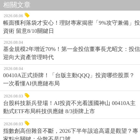
相關文章
2026.08.06
帳面獲利落袋才安心！理財專家揭密「9%攻守兼備」投
資術 留意8/10關鍵日
2026.08.04
基金規模2年增近70%！第一金投信董事長尤昭文：投信
迎向大資產管理時代
2026.08.04
00410A正式掛牌！「台版主動QQQ」投資哪些股票？
一次看懂AI供應鏈布局
2026.08.03
台股科技新兵登場！AI投資不光看護國神山 00410A主
動式ETF布局科技供應鏈 8/3掛牌上市
2026.08.03
指數創高但雜音不斷，2026下半年該追高還是觀望？專
家點出關鍵：分散不是口號