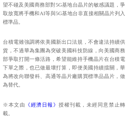
望不碰及美國商務部對5G基地台晶片的敏感議題，爭
取放寬將手機和AI等與5G基地台非直接相關晶片列入
標準品。
台積電雖強調將依美國新出口法規，不會違法持續供
貨，不過華為集團為突破美國科技防線，向美國商務
部爭取打開一條活路，希望能維持手機晶片在台積電
下單之際，也已做最壞打算，即便美國持續擋關，華
為將改向聯發科、高通等晶片廠購買標準品晶片，做
為替代。
※本文由
《經濟日報》
授權刊載，未經同意禁止轉
載。