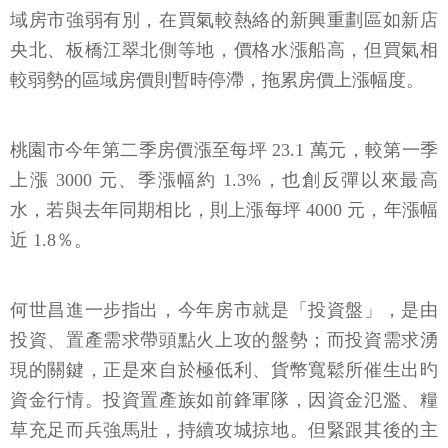
域房市強弱有別，在買氣較熱絡的新興重劃區如新店
央北、板橋江翠北側等地，價格水漲船高，但買氣相
較弱勢的區域房價則暫時停滯，拖累房價上漲幅度。
桃園市今年第二季房價漲至每坪 23.1 萬元，較第一季
上漲 3000 元、季漲幅約 1.3%，也創反彈以來最高
水，若與去年同期相比，則上漲每坪 4000 元，年漲幅
近 1.8％。
何世昌進一步指出，今年房市就是「投資盤」，是由
投資、置產需求帶頭點火上攻的盤勢；而投資需求湧
現的關鍵，正是來自於極低利、貨幣寬鬆所催生出旳
資金行情。投資置產族如前鋒軍隊，因資金氾濫、糧
草充足而兵強馬壯，持續攻城掠地。但緊跟其後的主