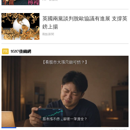
英國兩黨談判脫歐協議有進展 支撐英
鎊上揚
觀點新聞
9597借錢網
PR
ads by popIn