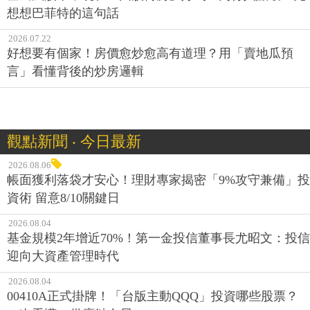
想想巴菲特的這句話
2026.07.22
好想要有個家！房價愈炒愈高有道理？用「賣地瓜預
言」看懂背後的炒房邏輯
觀點新聞 ‧ 今日最新
2026.08.06
帳面獲利落袋才安心！理財專家揭密「9%攻守兼備」投
資術 留意8/10關鍵日
2026.08.04
基金規模2年增近70%！第一金投信董事長尤昭文：投信
迎向大資產管理時代
2026.08.04
00410A正式掛牌！「台版主動QQQ」投資哪些股票？