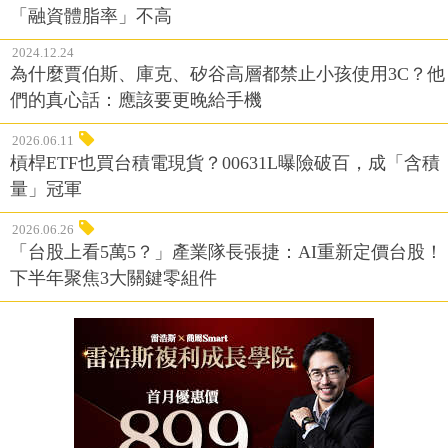
「融資體脂率」不高
2024.12.24
為什麼賈伯斯、庫克、矽谷高層都禁止小孩使用3C？他
們的真心話：應該要更晚給手機
2026.06.11
槓桿ETF也買台積電現貨？00631L曝險破百，成「含積
量」冠軍
2026.06.26
「台股上看5萬5？」產業隊長張捷：AI重新定價台股！
下半年聚焦3大關鍵零組件