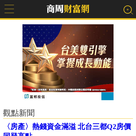
觀點新聞
〈房產〉熱錢資金滿溢 北台三都Q2房價