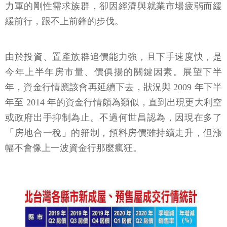
力軍的剛性需求族群，卻因經濟與就業市場疲弱而緩
緩前行，跟不上前鋒的步伐。
由於投資、置產族群追價能力強，且下手速度快，是
今年上半年房市量、價俱揚的關鍵因素。展望下半
年，資金行情應該會再延續下去，狀況與 2009 年下半
年至 2014 年的資金行情頗為類似，直到出現更大利空
或政府出手抑制為止。不過何世昌認為，因現在多了
「房地合一稅」的箝制，預料房價雖持續走升，但漲
幅不會像上一波資金行那麼瘋狂。