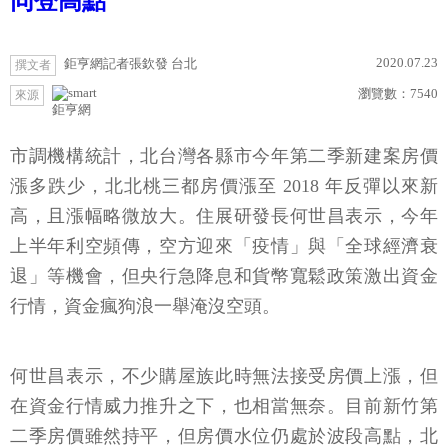
同登高點
2020.07.23
鉅亨網記者張欽發 台北
撰文者
瀏覽數：
7540
來源
鉅亨網
市調機構統計，北台灣各縣市今年第二季新建案房價
漲多跌少，北北桃三都房價漲至 2018 年反彈以來新
高，且漲幅略微放大。住展研發長何世昌表示，今年
上半年利空頻傳，空方迎來「疫情」與「全球經濟衰
退」等機會，但央行急降息和貨幣寬鬆政策激出資金
行情，資金瘋狗浪一舉淹沒空頭。
何世昌表示，不少購屋族此時無法接受房價上漲，但
在資金行情威力推升之下，也相當無奈。目前新竹第
二季房價雖然持平，但房價水位仍處於波段高點，北