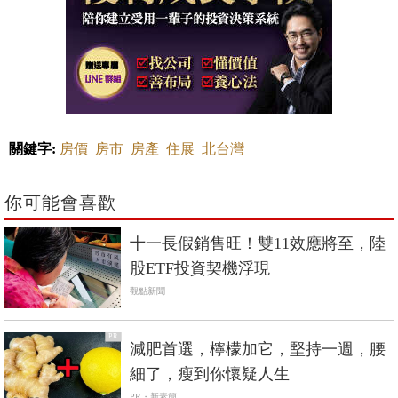
關鍵字:
房價
房市
房產
住展
北台灣
你可能會喜歡
十一長假銷售旺！雙11效應將至，陸
股ETF投資契機浮現
觀點新聞
PR
減肥首選，檸檬加它，堅持一週，腰
細了，瘦到你懷疑人生
PR・新素簡