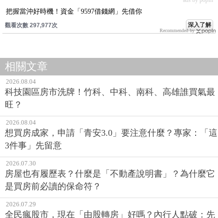
把握當沖好時機！資金「9597借錢網」先借你
深入了解
觀看次數 297,977次
Recommended by
相關文章
2026.08.04
科技園區房市洗牌！竹科、中科、南科、高雄誰買氣最
旺？
2026.08.04
想買房成家，申請「青安3.0」要注意什麼？專家：「這
3件事」先留意
2026.07.30
房屋也有履歷表？什麼是「不動產說明書」？為什麼它
是買房前必讀的保命符？
2026.07.29
全民瘋股市，現在「由股轉房」好嗎？內行人點破：先