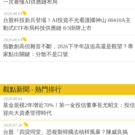
一次看懂AI供應鏈布局
2026.08.03
台股科技新兵登場！AI投資不光看護國神山 00410A主
動式ETF布局科技供應鏈 8/3掛牌上市
2026.08.03
指數創高但雜音不斷，2026下半年該追高還是觀望？專
家點出關鍵：分散不是口號
觀點新聞 ‧ 熱門排行
2026.08.04
基金規模2年增近70%！第一金投信董事長尤昭文：投信
迎向大資產管理時代
2026.07.28
台股「四貸同堂」恐複製韓國去槓桿風暴？陳威良揭