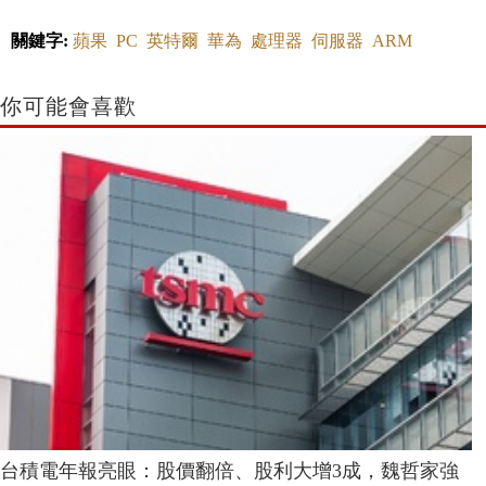
關鍵字:
蘋果
PC
英特爾
華為
處理器
伺服器
ARM
你可能會喜歡
台積電年報亮眼：股價翻倍、股利大增3成，魏哲家強