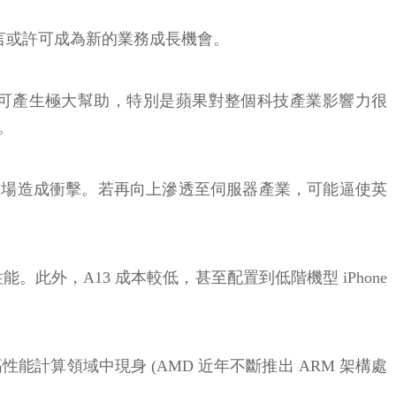
而言或許可成為新的業務成長機會。
態發展可產生極大幫助，特別是蘋果對整個科技產業影響力很
。
理器市場造成衝擊。若再向上滲透至伺服器產業，可能逼使英
高速的單核性能。此外，A13 成本較低，甚至配置到低階機型 iPhone
能計算領域中現身 (AMD 近年不斷推出 ARM 架構處