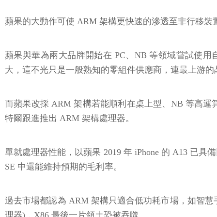
蘋果的大動作可使 ARM 架構更快速的滲透至非行移裝
蘋果與華為兩大品牌開始在 PC、NB 等領域嘗試使用
大，這不光只是一般熟知的零組件供應商，連最上游的晶
而蘋果改採 ARM 架構若能順利在桌上型、NB 等高
特爾跟進推出 ARM 架構處理器。
單就處理器性能，以蘋果 2019 年 iPhone 的 A13 已具備
SE 中還能維持預期的毛利率。
過去市場都認為 ARM 架構只適合低功耗市場，如智慧手
理器)，X86 最後一片領土恐被吞噬。