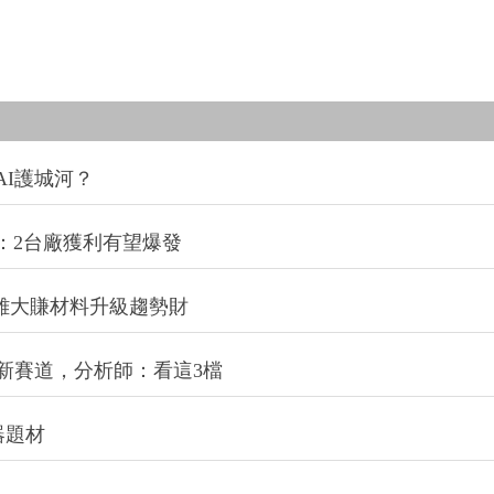
I護城河？
：2台廠獲利有望爆發
三雄大賺材料升級趨勢財
新賽道，分析師：看這3檔
器題材