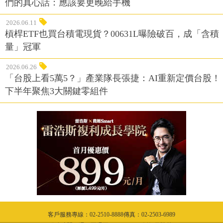
們的真心話：應該要更晚給手機
2026.06.11
槓桿ETF也買台積電現貨？00631L曝險破百，成「含積
量」冠軍
2026.06.26
「台股上看5萬5？」產業隊長張捷：AI重新定價台股！
下半年聚焦3大關鍵零組件
客戶服務專線：02-2510-8888傳真：02-2503-6989