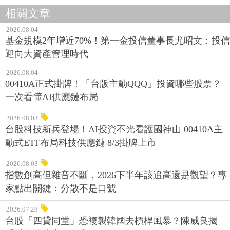
相關文章
2026.08.04
基金規模2年增近70%！第一金投信董事長尤昭文：投信
迎向大資產管理時代
2026.08.04
00410A正式掛牌！「台版主動QQQ」投資哪些股票？
一次看懂AI供應鏈布局
2026.08.03
台股科技新兵登場！AI投資不光看護國神山 00410A主
動式ETF布局科技供應鏈 8/3掛牌上市
2026.08.03
指數創高但雜音不斷，2026下半年該追高還是觀望？專
家點出關鍵：分散不是口號
2026.07.28
台股「四貸同堂」恐複製韓國去槓桿風暴？陳威良揭