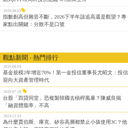
2026.08.03
指數創高但雜音不斷，2026下半年該追高還是觀望？專
家點出關鍵：分散不是口號
觀點新聞 ‧ 熱門排行
2026.08.04
基金規模2年增近70%！第一金投信董事長尤昭文：投信
迎向大資產管理時代
2026.07.28
台股「四貸同堂」恐複製韓國去槓桿風暴？陳威良揭
「融資體脂率」不高
2024.12.24
為什麼賈伯斯、庫克、矽谷高層都禁止小孩使用3C？他