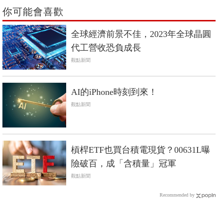
你可能會喜歡
全球經濟前景不佳，2023年全球晶圓
代工營收恐負成長
觀點新聞
AI的iPhone時刻到來！
觀點新聞
槓桿ETF也買台積電現貨？00631L曝
險破百，成「含積量」冠軍
觀點新聞
Recommended by