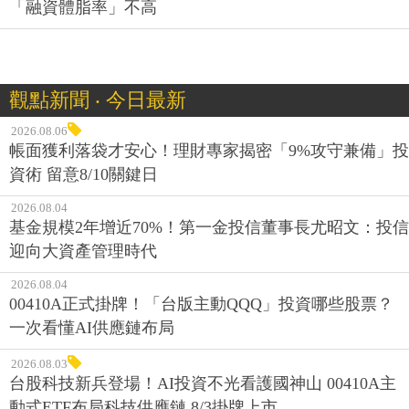
「融資體脂率」不高
觀點新聞 ‧ 今日最新
2026.08.06
帳面獲利落袋才安心！理財專家揭密「9%攻守兼備」投
資術 留意8/10關鍵日
2026.08.04
基金規模2年增近70%！第一金投信董事長尤昭文：投信
迎向大資產管理時代
2026.08.04
00410A正式掛牌！「台版主動QQQ」投資哪些股票？
一次看懂AI供應鏈布局
2026.08.03
台股科技新兵登場！AI投資不光看護國神山 00410A主
動式ETF布局科技供應鏈 8/3掛牌上市