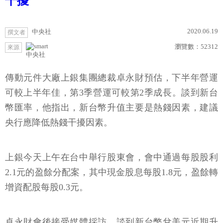
干擾
2020.06.19
中央社
撰文者
瀏覽數：
52312
來源
中央社
傳動元件大廠上銀集團總裁卓永財預估，下半年營運
可較上半年佳，第3季營運可較第2季成長。談到新台
幣匯率，他指出，新台幣升值主要是熱錢因素，建議
央行應降低熱錢干擾因素。
上銀今天上午在台中舉行股東會，會中通過每股股利
2.1元的盈餘分配案，其中現金股息每股1.8元，盈餘轉
增資配股每股0.3元。
卓永財會後接受媒體採訪，談到新台幣兌美元近期升