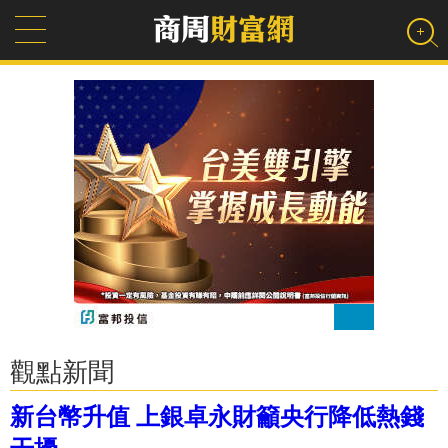
觀點新聞
新台幣升值 上銀卓永財籲央行降低熱錢