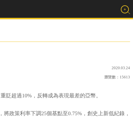
2020.03.24
瀏覽數：
15613
，重貶超過10%，反轉成為表現最差的亞幣。
息，將政策利率下調25個基點至0.75%，創史上新低紀錄，