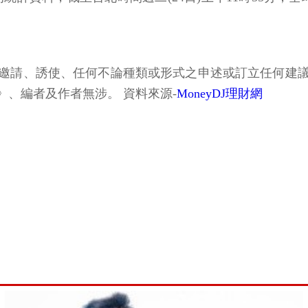
邀請、誘使、任何不論種類或形式之申述或訂立任何建
、編者及作者無涉。 資料來源-
MoneyDJ理財網