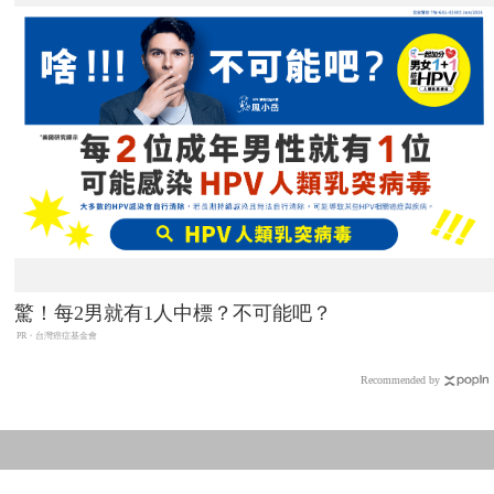
驚！每2男就有1人中標？不可能吧？
PR・台灣癌症基金會
Recommended by