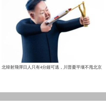
北韓射飛彈日人只有4分鐘可逃，川普憂平壤不甩北京