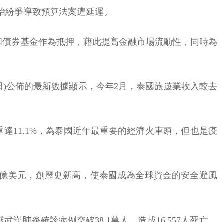
治紛爭導致預算法案遭延遲。
金和債券基金作為抵押，藉此提高金融市場流動性，同時為
日)公佈的最新數據顯示，今年2月，泰國旅遊業收入較去
重達11.1%，為泰國近年最重要的經濟火車頭，但也是疫
00億美元，創歷史新高，使泰國成為全球資金的安全避風
分，全球武漢肺炎確診病例突破38.1萬人，造成16,557人死亡。