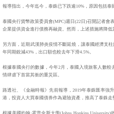
報導指出，今年迄今，泰銖已下跌逾10%，原因包括
泰國央行貨幣政策委員會(MPC)週日(22日)召開
企業提供資金進行債務再融資。然而，上述措施將降低
另方面，近期武漢肺炎疫情不斷延燒，讓泰國經濟支柱旅
年同期銳減43%，出口額也較去年下滑4.5%。
根據泰國央行的數據，今年2月，泰國入境旅客人數較去年
情肆虐下首當其衝的重災區。
路透社、《金融時報》先前報導，2019年泰銖匯率強
港，投資人大買泰國債券作為避險資產，推高了泰銖走
根據美國約翰·霍普金斯大學(Johns Hopkins Univ