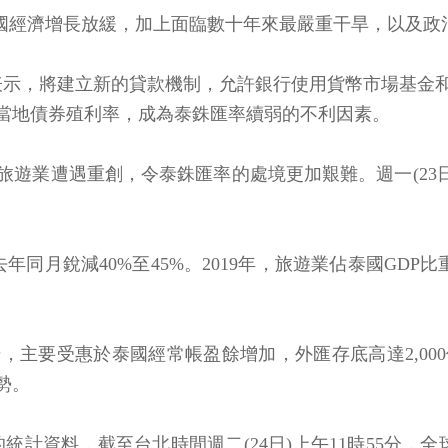
泰國經濟增長放緩，加上面臨數十年來最嚴重干旱，以及政
記者會表示，將建立新的貸款機制，允許銀行使用貨幣市場基
當地債券殖利率，成為泰銖匯率續弱的不利因素。
遊業遭遇重創，令泰銖匯率的處境更加艱難。週一(23
同月銳減40%至45%。2019年，旅遊業佔泰國GDP比
升，主要受惠於泰國經常帳盈餘增加，外匯存底高達2,0
勢。
ersity)的統計資料，截至台北時間週二(24日)上午11時55