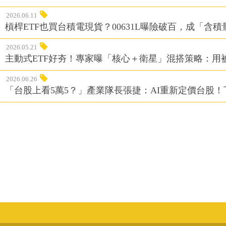
2026.06.11
槓桿ETF也買台積電現貨？00631L曝險破百，成「含
2026.05.21
主動式ETF好夯！專家曝「核心＋衛星」混搭策略：用
2026.06.26
「台股上看5萬5？」產業隊長張捷：AI重新定價台股！