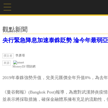
觀點新聞
央行緊急降息加速泰銖貶勢 淪今年最弱
李彥瑾
撰文者
來源
MoneyDJ 理財網
2019年泰銖強勢升值，兌美元匯價全年升值8%，為
《曼谷郵報》(Bangkok Post)報導，為應對武漢
並表示將採取措施，確保金融體系擁有充足的流動性，