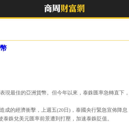
亞幣
去年表現最佳的亞洲貨幣。但今年以來，泰銖匯率急轉直下
肺炎疫情造成的經濟衝擊，上週五(20日)，泰國央行緊急宣佈降
使泰銖兌美元匯率前景遭到打壓，加速泰銖貶值。