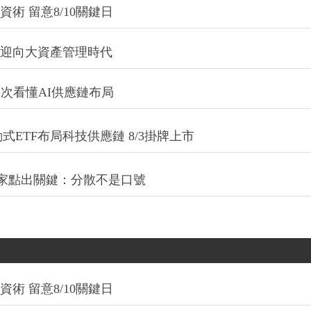
術 留意8/10關鍵日
信迎向大資產管理時代
一次看懂AI供應鏈布局
式ETF布局科技供應鏈 8/3掛牌上市
專家點出關鍵：分散不是口號
術 留意8/10關鍵日