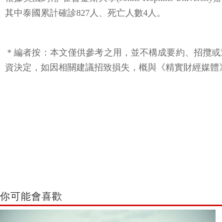
其中泰國累計確診827人、死亡人數4人。
＊編者按：本文僅供參考之用，並不構成要約、招攬或
資決定，如因相關建議招致損失，概與《精實財經媒體》
你可能會喜歡