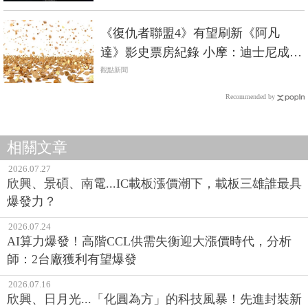
《復仇者聯盟4》有望刷新《阿凡
達》影史票房紀錄 小摩：迪士尼成功
無止盡
觀點新聞
Recommended by
相關文章
2026.07.27
欣興、景碩、南電...IC載板漲價潮下，載板三雄誰最具
爆發力？
2026.07.24
AI算力爆發！高階CCL供需失衡迎大漲價時代，分析
師：2台廠獲利有望爆發
2026.07.16
欣興、日月光...「化圓為方」的科技風暴！先進封裝新