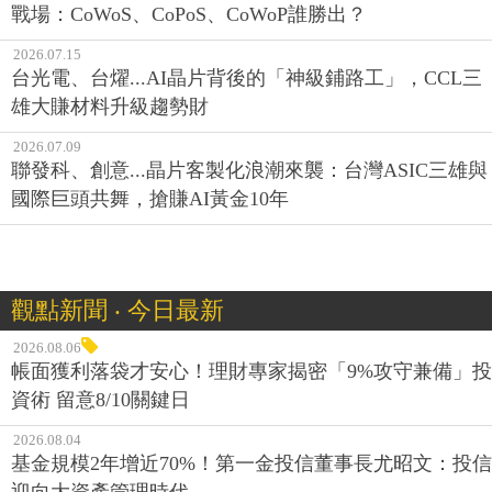
戰場：CoWoS、CoPoS、CoWoP誰勝出？
2026.07.15
台光電、台燿...AI晶片背後的「神級鋪路工」，CCL三
雄大賺材料升級趨勢財
2026.07.09
聯發科、創意...晶片客製化浪潮來襲：台灣ASIC三雄與
國際巨頭共舞，搶賺AI黃金10年
觀點新聞 ‧ 今日最新
2026.08.06
帳面獲利落袋才安心！理財專家揭密「9%攻守兼備」投
資術 留意8/10關鍵日
2026.08.04
基金規模2年增近70%！第一金投信董事長尤昭文：投信
迎向大資產管理時代