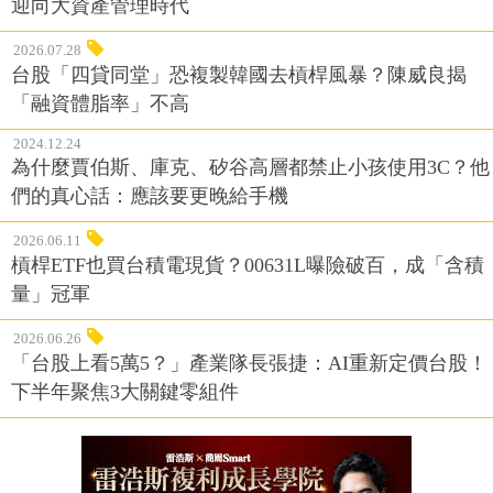
迎向大資產管理時代
2026.07.28
台股「四貸同堂」恐複製韓國去槓桿風暴？陳威良揭
「融資體脂率」不高
2024.12.24
為什麼賈伯斯、庫克、矽谷高層都禁止小孩使用3C？他
們的真心話：應該要更晚給手機
2026.06.11
槓桿ETF也買台積電現貨？00631L曝險破百，成「含積
量」冠軍
2026.06.26
「台股上看5萬5？」產業隊長張捷：AI重新定價台股！
下半年聚焦3大關鍵零組件