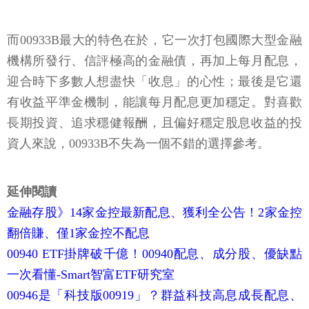
而00933B最大的特色在於，它一次打包國際大型金融
機構所發行、信評極高的金融債，再加上每月配息，
迎合時下多數人想盡快「收息」的心性；最後是它還
有收益平準金機制，能讓每月配息更加穩定。對喜歡
長期投資、追求穩健報酬，且偏好穩定股息收益的投
資人來說，00933B不失為一個不錯的選擇參考。
延伸閱讀
金融存股》14家金控最新配息、獲利全公告！2家金控
翻倍賺、僅1家金控不配息
00940 ETF掛牌破千億！00940配息、成分股、優缺點
一次看懂-Smart智富ETF研究室
00946是「科技版00919」？群益科技高息成長配息、