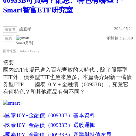
00933B可買嗎？配息、特色有哪些？-
Smart智富ETF研究室
2024.05.21
謝宜孝
撰文者
瀏覽數：
26810
來源
Smart月刊
圖片來源：Adobe Firefly
摘要
國內ETF市場已進入百花齊放的大時代，除了股票型
ETF外，債券型ETF也愈來愈多。本篇將介紹新一檔債
券型ETF——國泰10 Y＋金融債（00933B），究竟它
有何特色？和其他產品有何不同？
國泰10Y+金融債（00933B）基本資料
●
國泰10Y+金融債（00933B）選股邏輯
●
國泰10Y+金融債（00933B）產業與持債布局
●