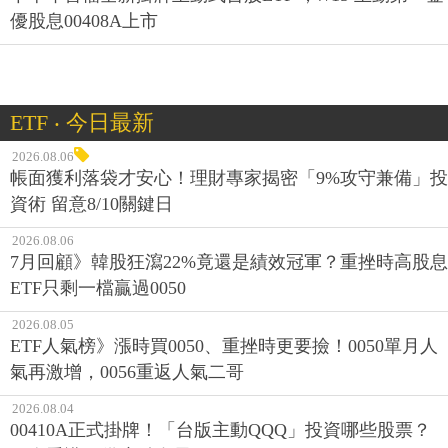
優股息00408A上市
ETF ‧ 今日最新
2026.08.06
帳面獲利落袋才安心！理財專家揭密「9%攻守兼備」投
資術 留意8/10關鍵日
2026.08.06
7月回顧》韓股狂瀉22%竟還是績效冠軍？重挫時高股息
ETF只剩一檔贏過0050
2026.08.05
ETF人氣榜》漲時買0050、重挫時更要撿！0050單月人
氣再激增，0056重返人氣二哥
2026.08.04
00410A正式掛牌！「台版主動QQQ」投資哪些股票？