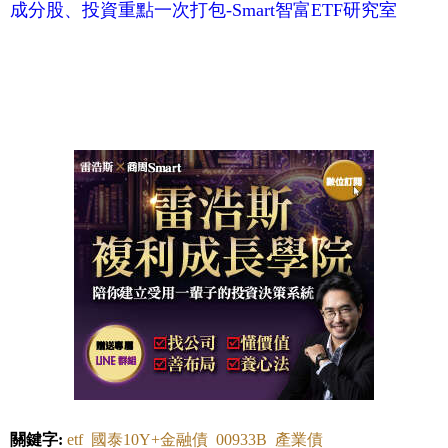
成分股、投資重點一次打包-Smart智富ETF研究室
關鍵字:
etf
國泰10Y+金融債
00933B
產業債