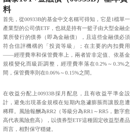
料
首先，從00933B的基金中文名稱可得知，它是1檔單一
產業型的公司債ETF，也就是持有一籃子由大型金融企
業所發行的債券（即為金融債），且這些金融債必須
符合信評機構的「投資等級」；在主要的內扣費用
——經理費率和保管費率上，兩者皆非定值、依基金
規模變化而級距調整，經理費率落在0.2%～0.3%之
間，保管費率則在0.06%～0.15%之間。
在收益分配上00933B採月配息，且有收益平準金設
計，避免出現基金規模在短期內急遽膨脹而讓股息遭
稀釋。風險報酬為RR2（等級分為RR1～RR5，數字愈
高代表風險愈高），以債券型ETF這種固定收益型產品
而言，相對保守穩健。