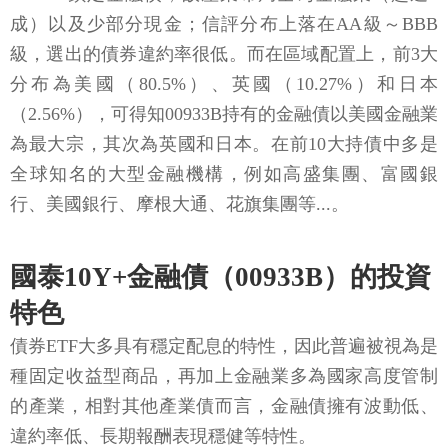
成）以及少部分現金；信評分布上落在AA級～BBB
級，選出的債券違約率很低。而在區域配置上，前3大
分布為美國（80.5%）、英國（10.27%）和日本
（2.56%），可得知00933B持有的金融債以美國金融業
為最大宗，其次為英國和日本。在前10大持債中多是
全球知名的大型金融機構，例如高盛集團、富國銀
行、美國銀行、摩根大通、花旗集團等...。
國泰10Y+金融債（00933B）的投資
特色
債券ETF大多具有穩定配息的特性，因此普遍被視為是
種固定收益型商品，再加上金融業多為國家高度管制
的產業，相對其他產業債而言，金融債擁有波動低、
違約率低、長期報酬表現穩健等特性。