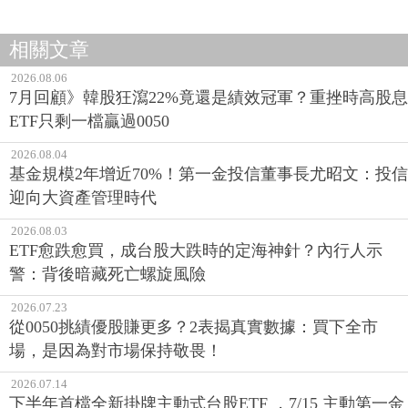
相關文章
2026.08.06
7月回顧》韓股狂瀉22%竟還是績效冠軍？重挫時高股息
ETF只剩一檔贏過0050
2026.08.04
基金規模2年增近70%！第一金投信董事長尤昭文：投信
迎向大資產管理時代
2026.08.03
ETF愈跌愈買，成台股大跌時的定海神針？內行人示
警：背後暗藏死亡螺旋風險
2026.07.23
從0050挑績優股賺更多？2表揭真實數據：買下全市
場，是因為對市場保持敬畏！
2026.07.14
下半年首檔全新掛牌主動式台股ETF ，7/15 主動第一金