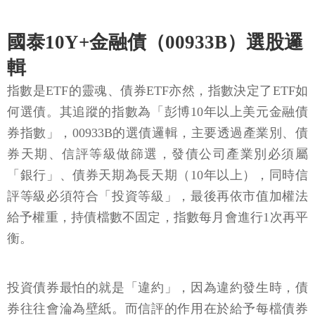
國泰10Y+金融債（00933B）選股邏
輯
指數是ETF的靈魂、債券ETF亦然，指數決定了ETF如
何選債。其追蹤的指數為「彭博10年以上美元金融債
券指數」，00933B的選債邏輯，主要透過產業別、債
券天期、信評等級做篩選，發債公司產業別必須屬
「銀行」、債券天期為長天期（10年以上），同時信
評等級必須符合「投資等級」，最後再依市值加權法
給予權重，持債檔數不固定，指數每月會進行1次再平
衡。
投資債券最怕的就是「違約」，因為違約發生時，債
券往往會淪為壁紙。而信評的作用在於給予每檔債券