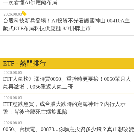
一次看懂AI供應鏈布局
2026.08.03
台股科技新兵登場！AI投資不光看護國神山 00410A主
動式ETF布局科技供應鏈 8/3掛牌上市
ETF ‧ 熱門排行
2026.08.05
ETF人氣榜》漲時買0050、重挫時更要撿！0050單月人
氣再激增，0056重返人氣二哥
2026.08.03
ETF愈跌愈買，成台股大跌時的定海神針？內行人示
警：背後暗藏死亡螺旋風險
2026.08.03
0050、台積電、00878...你願意投資多少錢？真正想改變