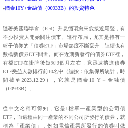
國泰10Y+金融債（00933B）的投資特色
●
隨著美國聯準會（Fed）升息循環愈來愈接近尾聲，有
不少投資人開始關注債市、進行布局，尤其是持有一
籃子債券的「債券ETF」市場熱度不斷竄升，陸續也有
數檔新債券ETF問世。而在近期新發行的債券ETF裡，
有檔ETF在掛牌後短短3個月左右，竟迅速擠進債券
ETF受益人數排行前10名中（編按：依集保所統計，時
間截至2023.12.29），它就是國泰10 Y＋金融債
（00933B）。
從中文名稱可得知，它是1檔單一產業型的公司債
ETF，而這種由同一產業的不同公司所發行的債券，就
稱為「產業債」，例如電信產業所發行的債券叫做