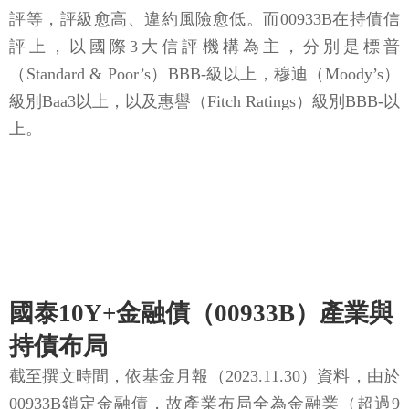
評等，評級愈高、違約風險愈低。而00933B在持債信
評上，以國際3大信評機構為主，分別是標普
（Standard & Poor’s）BBB-級以上，穆迪（Moody’s）
級別Baa3以上，以及惠譽（Fitch Ratings）級別BBB-以
上。
國泰10Y+金融債（00933B）產業與
持債布局
截至撰文時間，依基金月報（2023.11.30）資料，由於
00933B鎖定金融債，故產業布局全為金融業（超過9