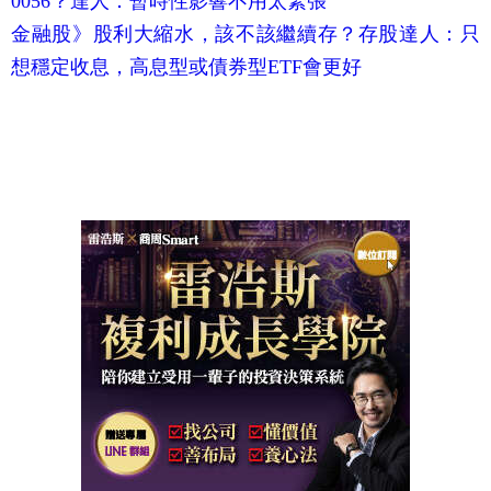
0056？達人：暫時性影響不用太緊張
金融股》股利大縮水，該不該繼續存？存股達人：只
想穩定收息，高息型或債券型ETF會更好