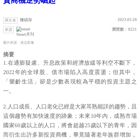
資商機逆勢崛起
2023.03.26
陳碩存
撰文者
瀏覽數：
9221
來源
Smart月刊
圖片來源：達志影像
摘要
1.在通膨疑慮、升息政策和經濟放緩等利空不斷下，
2022年的全球股、債市場陷入高度震盪；但其中，
「樂齡生活」卻是少數表現較為平穩的投資主題之
一。
2.人口成長、人口老化已經是大家耳熟能詳的趨勢，且
這個趨勢有加快速度的跡象；未來10年內，成熟市場
國家60歲以上的人口，將會超越25歲以下的青年，因
而衍生出許多新投資商機，畢竟隨著老年族群增加，