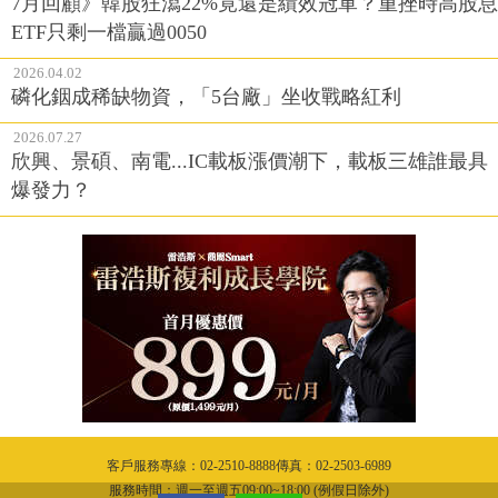
7月回顧》韓股狂瀉22%竟還是績效冠軍？重挫時高股息
ETF只剩一檔贏過0050
2026.04.02
磷化銦成稀缺物資，「5台廠」坐收戰略紅利
2026.07.27
欣興、景碩、南電...IC載板漲價潮下，載板三雄誰最具
爆發力？
客戶服務專線：02-2510-8888傳真：02-2503-6989
服務時間：週一至週五09:00~18:00 (例假日除外)