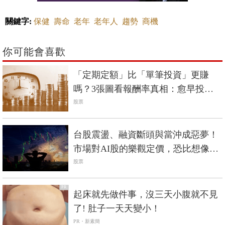
關鍵字:
保健
壽命
老年
老年人
趨勢
商機
你可能會喜歡
「定期定額」比「單筆投資」更賺
嗎？3張圖看報酬率真相：愈早投入
資金滾20年的人最賺
股票
台股震盪、融資斷頭與當沖成惡夢！
市場對AI股的樂觀定價，恐比想像中
脆弱
股票
PR
起床就先做件事，沒三天小腹就不見
了! 肚子一天天變小！
PR・新素簡