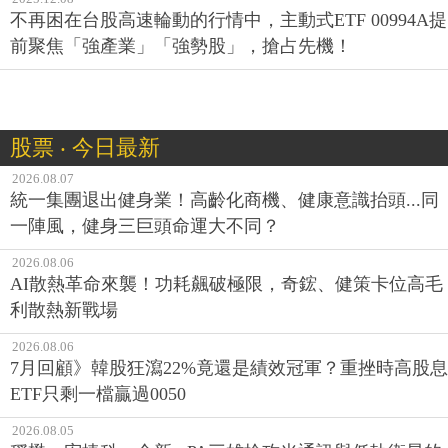
不再困在台股高速輪動的行情中，主動式ETF 00994A提
前聚焦「強產業」「強勢股」，搶占先機！
股票 ‧ 今日最新
2026.08.07
統一集團退出健身業！高齡化商機、健康意識抬頭...同
一陣風，健身三巨頭命運大不同？
2026.08.06
AI散熱革命來襲！功耗飆破極限，奇鋐、健策卡位高毛
利散熱新戰場
2026.08.06
7月回顧》韓股狂瀉22%竟還是績效冠軍？重挫時高股息
ETF只剩一檔贏過0050
2026.08.05