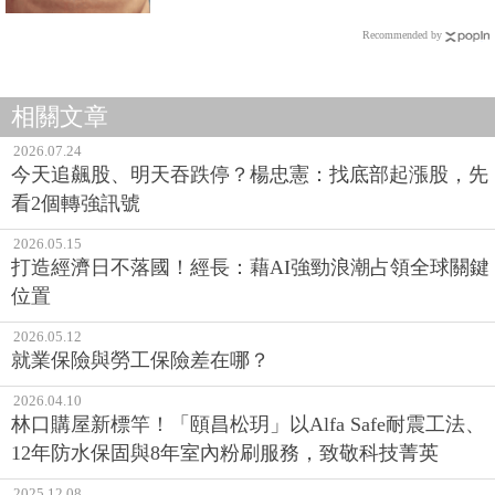
Recommended by
相關文章
2026.07.24
今天追飆股、明天吞跌停？楊忠憲：找底部起漲股，先
看2個轉強訊號
2026.05.15
打造經濟日不落國！經長：藉AI強勁浪潮占領全球關鍵
位置
2026.05.12
就業保險與勞工保險差在哪？
2026.04.10
林口購屋新標竿！「頤昌松玥」以Alfa Safe耐震工法、
12年防水保固與8年室內粉刷服務，致敬科技菁英
2025.12.08