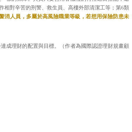
作相對辛苦的刑警、救生員、高樓外部清潔工等；第6類
警消人員，多屬於高風險職業等級，若想用保險防患未
步達成理財的配置與目標。（作者為國際認證理財規畫顧