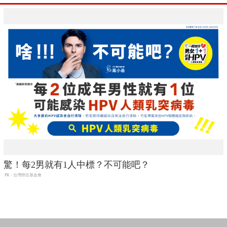
驚！每2男就有1人中標？不可能吧？
PR・台灣癌症基金會