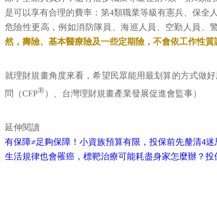
是可以享有合理的費率：第4類職業等級有憲兵、保全
危險性更高，例如消防隊員、海巡人員、空勤人員、
然，壽險、基本醫療險及一些定期險，不會依工作性質
就理財規畫角度來看，希望民眾能用最划算的方式做好
®
問（CFP
）、台灣理財規畫產業發展促進會監事）
延伸閱讀
有保障≠足夠保障！小資族預算有限，投保前先釐清4迷
生活規律也會罹癌，標靶治療可能耗盡身家怎麼辦？投