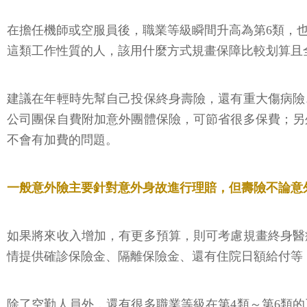
在擔任機師或空服員後，職業等級瞬間升高為第6類，
這類工作性質的人，該用什麼方式規畫保障比較划算且
建議在年輕時先幫自己投保終身壽險，還有重大傷病險
公司團保自費附加意外團體保險，可節省很多保費；另
不會有加費的問題。
一般意外險主要針對意外身故進行理賠，但壽險不論意
如果將來收入增加，有更多預算，則可考慮規畫終身醫
情提供確診保險金、隔離保險金、還有住院日額給付等
除了空勤人員外，還有很多職業等級在第4類～第6類