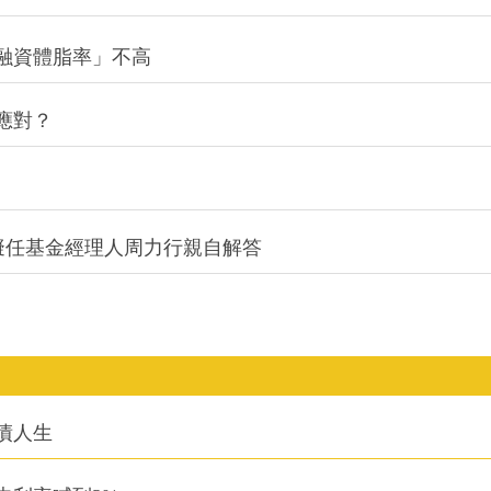
融資體脂率」不高
應對？
0A擬任基金經理人周力行親自解答
債人生