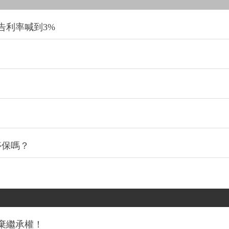
告利率喊到3%
停保嗎？
棄繼承權！