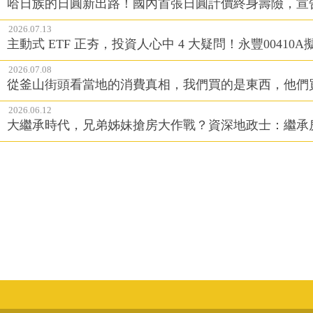
哈日族的日圓新出路！國內首張日圓計價終身壽險，宣
2026.07.13
主動式 ETF 正夯，投資人心中 4 大疑問！永豐0041
2026.07.08
從釜山街頭看當地的消費真相，我們買的是東西，他們
2026.06.12
大繼承時代，兄弟姊妹搶房大作戰？資深地政士：繼承