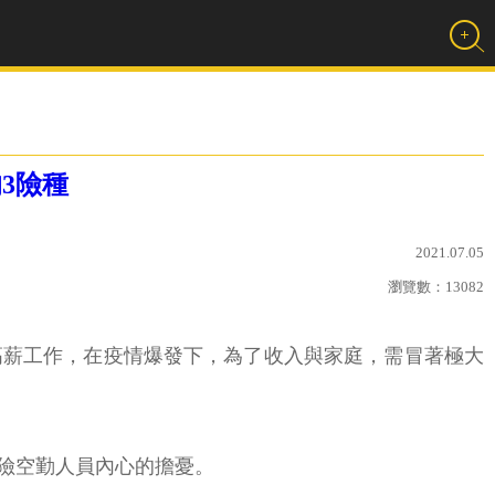
3險種
2021.07.05
瀏覽數：
13082
高薪工作，在疫情爆發下，為了收入與家庭，需冒著極大
風險空勤人員內心的擔憂。