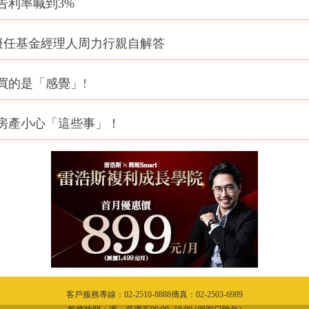
告利率喊到3%
0A擬任基金經理人周力行親自解答
買的是「感覺」!
房產小心「這些事」！
客戶服務專線：02-2510-8888傳真：02-2503-6989