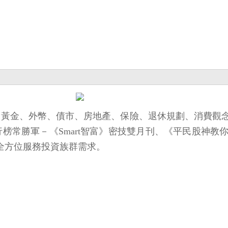
、期權、黃金、外幣、債市、房地產、保險、退休規劃、消費
排行榜常勝軍－《Smart智富》密技雙月刊、《平民股神
等，全方位服務投資族群需求。