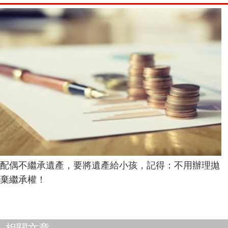
配偶不繼承遺產，要將遺產給小孩，記得：不用辦理拋
棄繼承權！