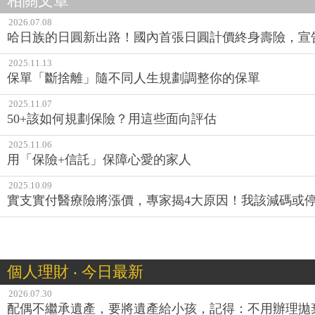
相關文章
2026.07.08
哈日族的日圓新出路！國內首張日圓計價終身壽險，宣
2025.11.13
保單「斷捨離」隨不同人生規劃調整你的保單
2025.11.07
50+該如何規劃保險？用這些面向評估
2025.11.06
用「保險+信託」保障心愛的家人
2025.10.09
實支實付醫療險將漲價，專家揭4大原因！我該減碼或
個人理財 ‧ 今日最新
2026.07.30
配偶不繼承遺產，要將遺產給小孩，記得：不用辦理拋