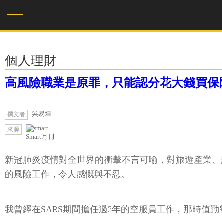
個人理財
高風險職業是原罪，只能認分花大錢買保
吳易燁
撰文者
來源
Smart月刊
新冠肺炎疫情對全世界的衝擊不言可喻，對旅遊產業、
的風險工作，令人感慨與不忍。
我曾經在SARS期間擔任過3年的空服員工作，那時值