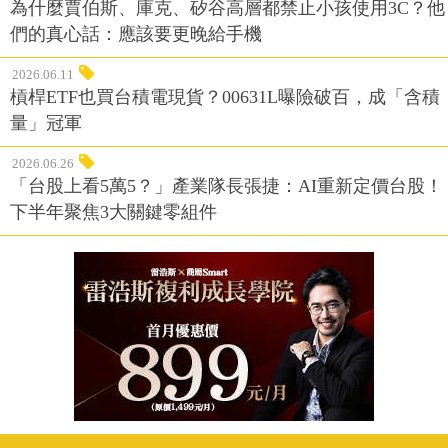
為什麼賈伯斯、庫克、矽谷高層都禁止小孩使用3C？他
們的真心話：應該要更晚給手機
2026.06.11
槓桿ETF也買台積電現貨？00631L曝險破百，成「含積
量」冠軍
2026.06.26
「台股上看5萬5？」產業隊長張捷：AI重新定價台股！
下半年聚焦3大關鍵零組件