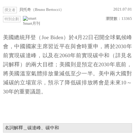
2021.07.01
貝托奇（Bruno Bertocci）
撰文者
瀏覽數：
13365
特別企劃
Smart月刊
美國總統拜登（Joe Biden）於4月22日召開全球氣候峰
會，中國國家主席習近平在與會時重申，將於2030年
前實現碳達峰，以及在2060年前實現碳中和（詳見名
詞解釋）的兩大目標；美國則是預定在2030年底前，
將美國溫室氣體排放量減低至少一半。美中兩大國對
減碳的立場宣示，預示了降低碳排放將會是未來10～
30年的重要議題。
名詞解釋＿碳達峰、碳中和