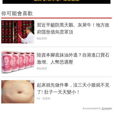
你可能會喜歡
習近平籲防黑天鵝、灰犀牛！地方政
府隱形債烏雲罩頂
觀點新聞
陸資本腳底抹油外逃？自港進口寶石
激增、人幣恐遇壓
觀點新聞
PR
起床就先做件事，沒三天小腹就不見
了! 肚子一天天變小！
PR・新素簡
Recommended by