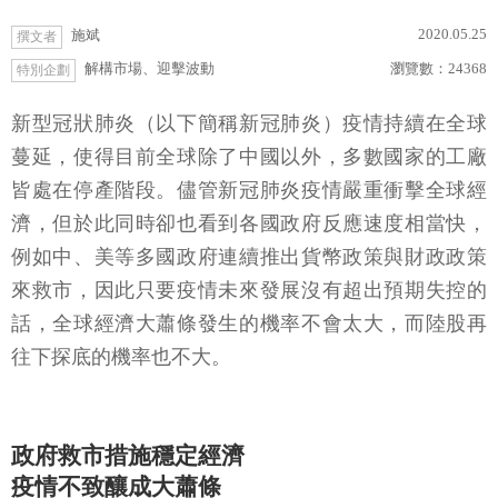
2020.05.25
施斌
撰文者
解構市場、迎擊波動
瀏覽數：
24368
特別企劃
新型冠狀肺炎（以下簡稱新冠肺炎）疫情持續在全球
蔓延，使得目前全球除了中國以外，多數國家的工廠
皆處在停產階段。儘管新冠肺炎疫情嚴重衝擊全球經
濟，但於此同時卻也看到各國政府反應速度相當快，
例如中、美等多國政府連續推出貨幣政策與財政政策
來救市，因此只要疫情未來發展沒有超出預期失控的
話，全球經濟大蕭條發生的機率不會太大，而陸股再
往下探底的機率也不大。
政府救市措施穩定經濟
疫情不致釀成大蕭條