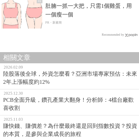
PR
肚腩一抓一大把，只需1個雞蛋，用
一個瘦一個
PR・新素簡
Recommended by
相關文章
2026.02.09
陸股落後全球，外資怎麼看？亞洲市場專家預估：未來
2年上漲幅度約12%
2025.12.30
PCB全面升級，鑽孔產業大翻身！分析師：4檔台廠歡
喜收割
2025.11.03
賺快錢、賺價差？為什麼最終還是回到指數投資？投資
的本質，是參與企業成長的旅程