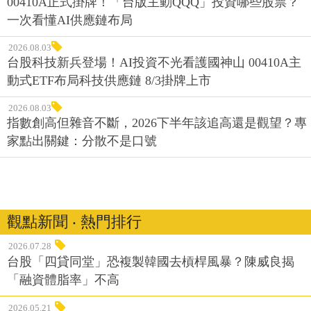
00410A正式掛牌！「台版主動QQQ」投資哪些股票？
一次看懂AI供應鏈布局
2026.08.03
台股科技新兵登場！AI投資不光看護國神山 00410A主
動式ETF布局科技供應鏈 8/3掛牌上市
2026.08.03
指數創高但雜音不斷，2026下半年該追高還是觀望？專
家點出關鍵：分散不是口號
觀點新聞 ‧ 熱門排行
2026.07.28
台股「四貸同堂」恐複製韓國去槓桿風暴？陳威良揭
「融資體脂率」不高
2026.05.21