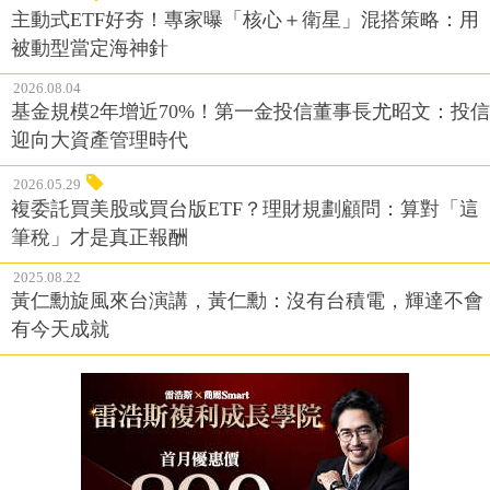
主動式ETF好夯！專家曝「核心＋衛星」混搭策略：用
被動型當定海神針
2026.08.04
基金規模2年增近70%！第一金投信董事長尤昭文：投信
迎向大資產管理時代
2026.05.29
複委託買美股或買台版ETF？理財規劃顧問：算對「這
筆稅」才是真正報酬
2025.08.22
黃仁勳旋風來台演講，黃仁勳：沒有台積電，輝達不會
有今天成就