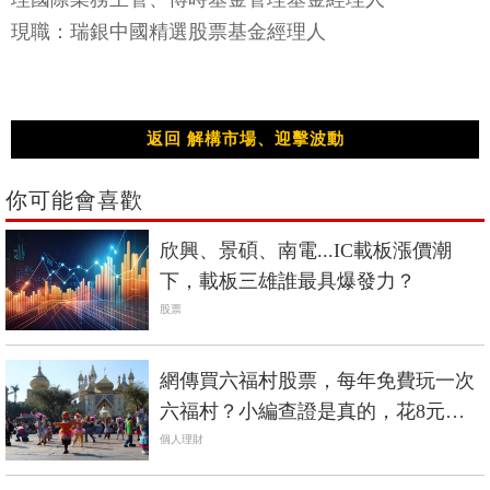
現職：瑞銀中國精選股票基金經理人
返回 解構市場、迎擊波動
你可能會喜歡
欣興、景碩、南電...IC載板漲價潮
下，載板三雄誰最具爆發力？
股票
網傳買六福村股票，每年免費玩一次
六福村？小編查證是真的，花8元買1
股也行
個人理財