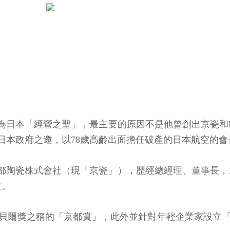
為日本「經營之聖」，最主要的原因不是他曾創出京瓷和K
日本政府之邀，以78歲高齡出面擔任破產的日本航空的
京都陶瓷株式會社（現「京瓷」），歷經總經理、董事長，19
世。
方諾貝爾獎之稱的「京都賞」，此外並針對年輕企業家設立