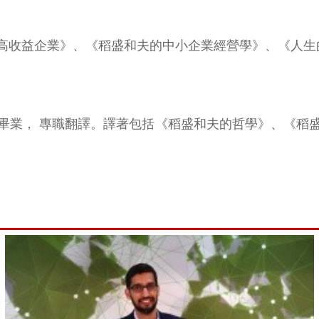
高收益企業》、《稻盛和夫的中小企業經營學》、《人生
畢業， 專職翻譯。譯著包括《稻盛和夫的哲學》、《稻