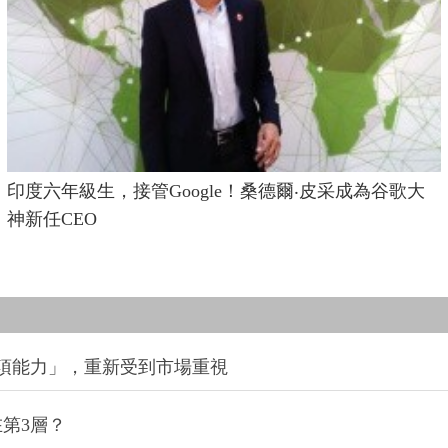
印度六年級生，接管Google！桑德爾‧皮采成為谷歌大
神新任CEO
項能力」，重新受到市場重視
第3層？