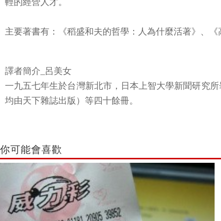
輕的經營人才。
主要著書有：《稻盛和夫的哲學：人為什麼活著》、《
譯者簡介_呂美女
一九五七年生於台灣新北市，日本上智大學新聞研究所
均由天下雜誌出版）等四十餘冊。
你可能會喜歡