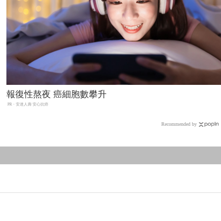
報復性熬夜 癌細胞數攀升
PR・安達人壽 安心抗癌
Recommended by