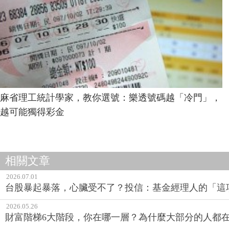
麻省理工統計學家，教你選號：樂透號碼越「冷門」，
越可能獨得彩金
相關文章
2026.07.01
台股暴起暴落，心臟受不了？投信：基金經理人的「這
2026.05.26
財富階梯6大階段，你在哪一層？為什麼大部分的人都在