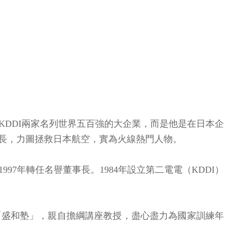
DDI兩家名列世界五百強的大企業，而是他是在日本企
會長，力圖拯救日本航空，實為火線熱門人物。
97年轉任名譽董事長。1984年設立第二電電（KDDI）
「盛和塾」，親自擔綱講座教授，盡心盡力為國家訓練年