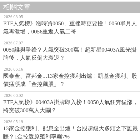
相關文章
2026.08.05
ETF人氣榜》漲時買0050、重挫時更要撿！0050單月人
氣再激增，0056重返人氣二哥
2026.07.07
0050誰與爭鋒？人氣突破300萬！超新星00403A風光掛
牌後，人氣反倒大衰退？
2026.06.16
國泰金、富邦金...13家金控獲利出爐！凱基金獲利、股
價猛漲成「金控飆股」？
2026.06.02
ETF人氣榜》00403A掛牌即入榜！0050人氣狂奔猛漲，
將突破300萬人大關？
2026.05.19
13家金控獲利、配息全出爐！台股超級大多頭之下誰最
賺？1金控還原殖利率飆7%