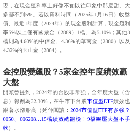
現，在現金殖利率上好像不如以往印象中那麼甜、大
多都不到5%。若以資料時間（2025年1月16日）收盤
價、最近1年度（2024年）的現金股利計算，現金殖利
率5%以上僅有國票金（2889）1檔、為5.10%；其他3
檔則為4.60%的中信金、4.36%的華南金（2880）以及
4.32%的玉山金（2884）。
金控股變飆股？5家金控年度績效贏
大盤
開頭曾提到，2024年的台股非常強，全年度大盤（含
息）報酬為32.30%，在牛市下台股
市值型ETF
績效也
跟著水漲船高（延伸閱讀：
2024市值型ETF有多強？
0050、006208…15檔績效總體檢！9檔輾壓大盤不手
軟
）。