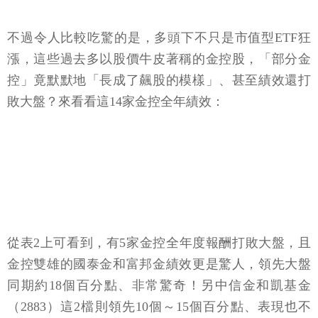
不過令人比較吃驚的是，多頭下不只是市值型ETF狂
漲，這些過去多以股價牛皮著稱的金控股，「部分金
控」竟默默地「長成了飆股的模樣」、甚至績效還打
敗大盤？來看看這14家金控全年績效：
從表2上可看到，有5家金控全年度報酬打敗大盤，且
金控雙雄的國泰金和富邦金績效更是驚人，領先大盤
同期約18個百分點、非常驚奇！另中信金和凱基金
（2883）這2檔則領先10個～15個百分點、表現也不