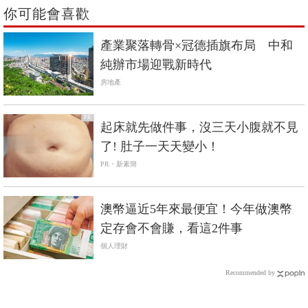
你可能會喜歡
產業聚落轉骨×冠德插旗布局 中和
純辦市場迎戰新時代
房地產
PR
起床就先做件事，沒三天小腹就不見
了! 肚子一天天變小！
PR・新素簡
澳幣逼近5年來最便宜！今年做澳幣
定存會不會賺，看這2件事
個人理財
Recommended by