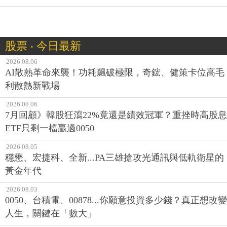
股票 ‧ 今日最新
2026.08.06
AI散熱革命來襲！功耗飆破極限，奇鋐、健策卡位高毛
利散熱新戰場
2026.08.06
7月回顧》韓股狂瀉22%竟還是績效冠軍？重挫時高股息
ETF只剩一檔贏過0050
2026.08.05
穩懋、宏捷科、全新...PA三雄搶攻光通訊與低軌衛星的
黃金年代
2026.08.03
0050、台積電、00878...你願意投資多少錢？真正想改變
人生，關鍵在「數大」