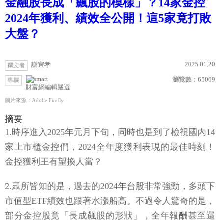
金融股長成「飆股的模樣」？14家金控
2024年獲利、績效全公開！這5家竟打敗
大盤？
2025.01.20
謝宜孝
撰文者
瀏覽數：
65069
專欄
財富網編輯嚴選
圖片來源：Adobe Firefly
摘要
1.時序進入2025年元月下旬，同時也是到了檢視國內14
家上市櫃金控們，2024全年度獲利表現的最佳時刻！
金控獲利王有望換人當？
2.眾所皆知的是，過去的2024年台股非常強勁，多頭下
市值型ETF績效也跟著水漲船高。不過令人驚奇的是，
部分金控股竟「長成飆股的形狀」，全年報酬甚至還