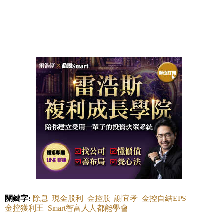
關鍵字:
除息
現金股利
金控股
謝宜孝
金控自結EPS
金控獲利王
Smart智富人人都能學會