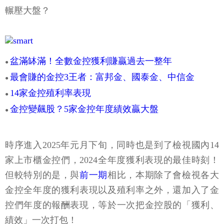
輾壓大盤？
盆滿缽滿！全數金控獲利賺贏過去一整年
●
最會賺的金控3王者：富邦金、國泰金、中信金
●
14家金控殖利率表現
●
金控變飆股？5家金控年度績效贏大盤
●
時序進入2025年元月下旬，同時也是到了檢視國內14
家上市櫃金控們，2024全年度獲利表現的最佳時刻！
但較特別的是，與
前一期
相比，本期除了會檢視各大
金控全年度的獲利表現以及殖利率之外，還加入了金
控們年度的報酬表現，等於一次把金控股的「獲利、
績效」一次打包！