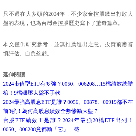
只不過在大多頭的2024年，不少家金控股繳出打敗大
盤的表現，也為台灣金控股歷史寫下了驚奇篇章。
本文僅供研究參考，並無推薦進出之意。投資前應審
慎評估、自負盈虧。
延伸閱讀
2024市值型ETF有多強？0050、006208…15檔績效總體
檢！9檔輾壓大盤不手軟
2024最強高股息ETF是誰？0056、00878、00919都不在
前3強！為何高股息績效全數慘輸大盤？
台股ETF績效王是誰？2024年最強20檔ETF出列！
0050、006208竟都輸「它」一截