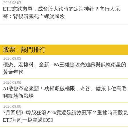
2026.08.03
ETF愈跌愈買，成台股大跌時的定海神針？內行人示
警：背後暗藏死亡螺旋風險
股票 ‧ 熱門排行
2026.08.05
穩懋、宏捷科、全新...PA三雄搶攻光通訊與低軌衛星的
黃金年代
2026.08.06
AI散熱革命來襲！功耗飆破極限，奇鋐、健策卡位高毛
利散熱新戰場
2026.08.06
7月回顧》韓股狂瀉22%竟還是績效冠軍？重挫時高股息
ETF只剩一檔贏過0050