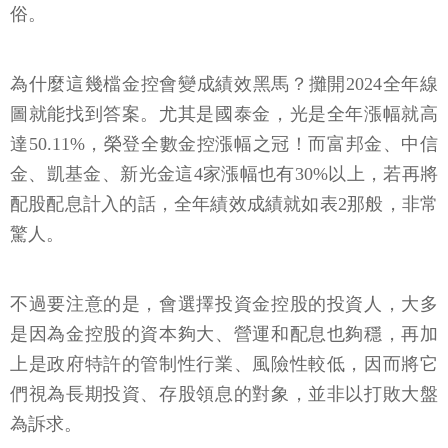
俗。
為什麼這幾檔金控會變成績效黑馬？攤開2024全年線
圖就能找到答案。尤其是國泰金，光是全年漲幅就高
達50.11%，榮登全數金控漲幅之冠！而富邦金、中信
金、凱基金、新光金這4家漲幅也有30%以上，若再將
配股配息計入的話，全年績效成績就如表2那般，非常
驚人。
不過要注意的是，會選擇投資金控股的投資人，大多
是因為金控股的資本夠大、營運和配息也夠穩，再加
上是政府特許的管制性行業、風險性較低，因而將它
們視為長期投資、存股領息的對象，並非以打敗大盤
為訴求。