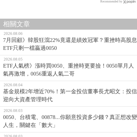
Recommended by
相關文章
2026.08.06
7月回顧》韓股狂瀉22%竟還是績效冠軍？重挫時高股息
ETF只剩一檔贏過0050
2026.08.05
ETF人氣榜》漲時買0050、重挫時更要撿！0050單月人
氣再激增，0056重返人氣二哥
2026.08.04
基金規模2年增近70%！第一金投信董事長尤昭文：投信
迎向大資產管理時代
2026.08.03
0050、台積電、00878...你願意投資多少錢？真正想改變
人生，關鍵在「數大」
2026.08.03