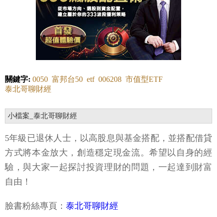
關鍵字:
0050
富邦台50
etf
006208
市值型ETF
泰北哥聊財經
小檔案_泰北哥聊財經
5年級已退休人士，以高股息與基金搭配，並搭配借貸
方式將本金放大，創造穩定現金流。希望以自身的經
驗，與大家一起探討投資理財的問題，一起達到財富
自由！
臉書粉絲專頁：
泰北哥聊財經