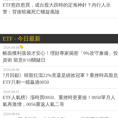
ETF愈跌愈買，成台股大跌時的定海神針？內行人示
警：背後暗藏死亡螺旋風險
ETF ‧ 今日最新
2026.08.06
帳面獲利落袋才安心！理財專家揭密「9%攻守兼備」投
資術 留意8/10關鍵日
2026.08.06
7月回顧》韓股狂瀉22%竟還是績效冠軍？重挫時高股息
ETF只剩一檔贏過0050
2026.08.05
ETF人氣榜》漲時買0050、重挫時更要撿！0050單月人
氣再激增，0056重返人氣二哥
2026.08.04