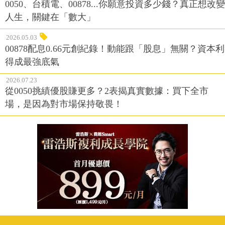
0050、台積電、00878...你願意投資多少錢？真正想改變
人生，關鍵在「數大」
2026.05.03
00878配息0.66元創紀錄！動能跟「股息」無關？資本利
得成最強底氣
2026.07.23
從0050挑績優股賺更多？2表揭真實數據：買下全市
場，是因為對市場保持敬畏！