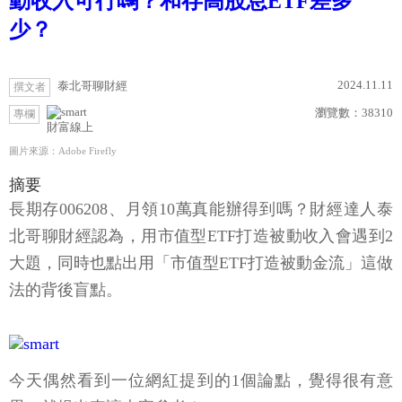
動收入可行嗎？和存高股息ETF差多
少？
2024.11.11
泰北哥聊財經
撰文者
瀏覽數：
38310
專欄
財富線上
圖片來源：Adobe Firefly
摘要
長期存006208、月領10萬真能辦得到嗎？財經達人泰
北哥聊財經認為，用市值型ETF打造被動收入會遇到2
大題，同時也點出用「市值型ETF打造被動金流」這做
法的背後盲點。
今天偶然看到一位網紅提到的1個論點，覺得很有意