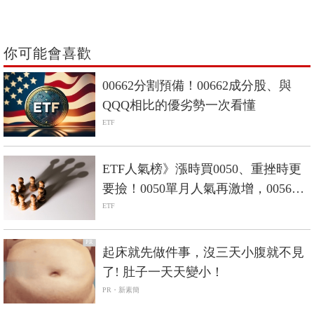
你可能會喜歡
00662分割預備！00662成分股、與
QQQ相比的優劣勢一次看懂
ETF
ETF人氣榜》漲時買0050、重挫時更
要撿！0050單月人氣再激增，0056重
返人氣二哥
ETF
PR
起床就先做件事，沒三天小腹就不見
了! 肚子一天天變小！
PR・新素簡