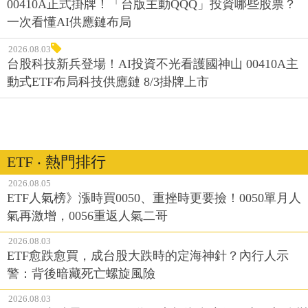
00410A正式掛牌！「台版主動QQQ」投資哪些股票？
一次看懂AI供應鏈布局
2026.08.03
台股科技新兵登場！AI投資不光看護國神山 00410A主
動式ETF布局科技供應鏈 8/3掛牌上市
ETF ‧ 熱門排行
2026.08.05
ETF人氣榜》漲時買0050、重挫時更要撿！0050單月人
氣再激增，0056重返人氣二哥
2026.08.03
ETF愈跌愈買，成台股大跌時的定海神針？內行人示
警：背後暗藏死亡螺旋風險
2026.08.03