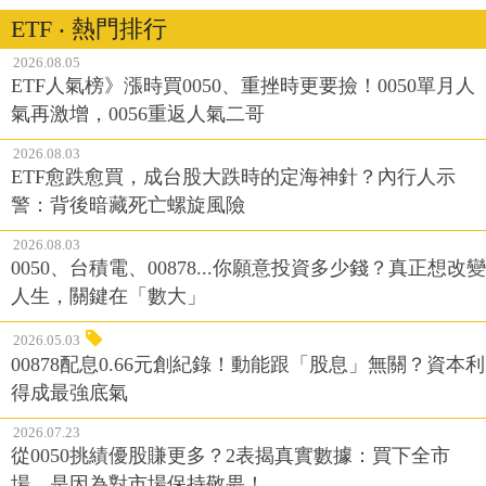
ETF ‧ 熱門排行
2026.08.05
ETF人氣榜》漲時買0050、重挫時更要撿！0050單月人
氣再激增，0056重返人氣二哥
2026.08.03
ETF愈跌愈買，成台股大跌時的定海神針？內行人示
警：背後暗藏死亡螺旋風險
2026.08.03
0050、台積電、00878...你願意投資多少錢？真正想改變
人生，關鍵在「數大」
2026.05.03
00878配息0.66元創紀錄！動能跟「股息」無關？資本利
得成最強底氣
2026.07.23
從0050挑績優股賺更多？2表揭真實數據：買下全市
場，是因為對市場保持敬畏！