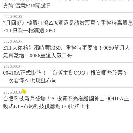
資術 留意8/10關鍵日
2026.08.06
7月回顧》韓股狂瀉22%竟還是績效冠軍？重挫時高股息
ETF只剩一檔贏過0050
2026.08.05
ETF人氣榜》漲時買0050、重挫時更要撿！0050單月人
氣再激增，0056重返人氣二哥
2026.08.04
00410A正式掛牌！「台版主動QQQ」投資哪些股票？
一次看懂AI供應鏈布局
2026.08.03
台股科技新兵登場！AI投資不光看護國神山 00410A主
動式ETF布局科技供應鏈 8/3掛牌上市