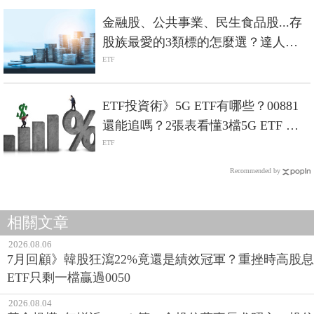
金融股、公共事業、民生食品股...存
股族最愛的3類標的怎麼選？達人：
其實ETF是更好的選擇
ETF
ETF投資術》5G ETF有哪些？00881
還能追嗎？2張表看懂3檔5G ETF 值
不值得買-Smart智富ETF研究室
ETF
Recommended by
相關文章
2026.08.06
7月回顧》韓股狂瀉22%竟還是績效冠軍？重挫時高股息
ETF只剩一檔贏過0050
2026.08.04