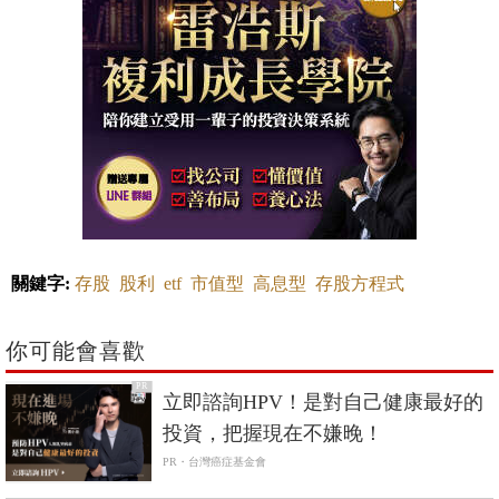
關鍵字:
存股
股利
etf
市值型
高息型
存股方程式
你可能會喜歡
PR
立即諮詢HPV！是對自己健康最好的
投資，把握現在不嫌晚！
PR・台灣癌症基金會