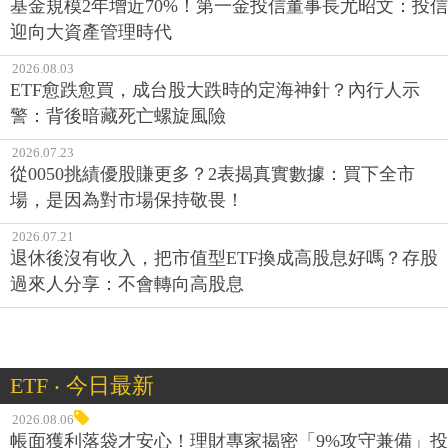
基金規模2年增近70%！第一金投信董事長尤昭文：投信
迎向大資產管理時代
2026.08.03
ETF愈跌愈買，成台股大跌時的定海神針？內行人示
警：背後暗藏死亡螺旋風險
2026.07.23
從0050挑績優股賺更多？2表揭真實數據：買下全市
場，是因為對市場保持敬畏！
2026.07.21
退休後沒有收入，把市值型ETF換成高股息好嗎？存股
過來人分享：不會轉向高股息
ETF ‧ 今日最新
2026.08.06
帳面獲利落袋才安心！理財專家揭密「9%攻守兼備」投