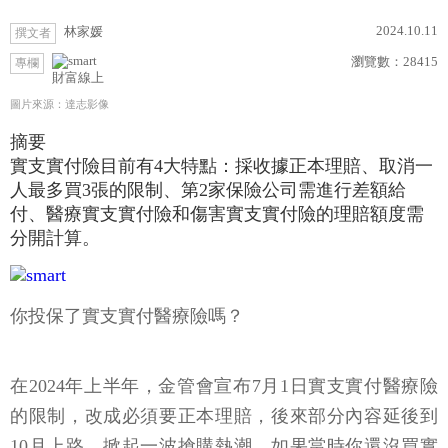
2024.10.11
林家媛
撰文者
瀏覽數：
28415
專欄
財富線上
圖片來源：達志影像
摘要
實支實付險目前有4大特點：採收據正本理賠、取消一
人最多買3張的限制、第2家保險公司需進行差額給
付、醫療實支實付險和傷害實支實付險的理賠額度需
分開計算。
你投保了實支實付醫療險嗎？
在2024年上半年，金管會宣布7月1日實支實付醫療險
的限制，改成必須要正本理賠，後來部分內容延後到
10月上路，掀起一波搶購熱潮，如果當時你還沒買實