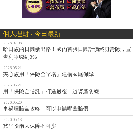
個人理財 ‧ 今日最新
2026.07.08
哈日族的日圓新出路！國內首張日圓計價終身壽險，宣
告利率喊到3%
2026.05.21
夾心族用「保險金字塔」建構家庭保障
2026.05.21
用「保險金信託」打造最後一道資產防線
2026.05.20
車禍理賠全攻略，可以申請哪些賠償
2026.05.13
旅平險兩大保障不可少