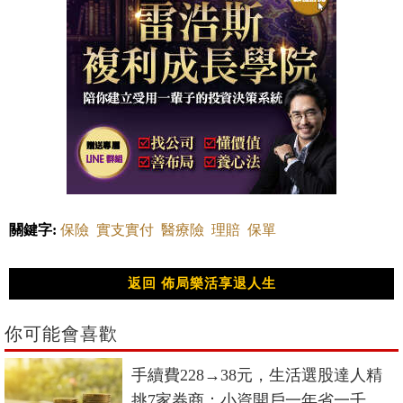
關鍵字:
保險
實支實付
醫療險
理賠
保單
返回 佈局樂活享退人生
你可能會喜歡
手續費228→38元，生活選股達人精
挑7家券商：小資開戶一年省一千