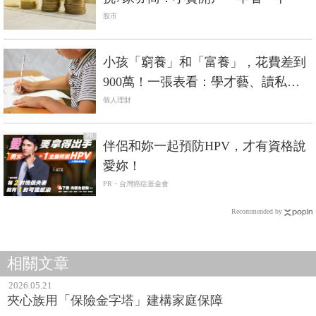
股市
小孩「窮養」和「富養」，花費差到
900萬！一張表看：學才藝、讀私校...
就是這些錢掏光父母資產
個人理財
PR
伴侶和妳一起預防HPV，才有資格說
愛妳！
PR・台灣癌症基金會
Recommended by
相關文章
2026.05.21
夾心族用「保險金字塔」建構家庭保障