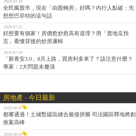
2026.07.29
全民瘋股市，現在「由股轉房」好嗎？內行人點破：先
想想巴菲特的這句話
2026.07.22
好想要有個家！房價愈炒愈高有道理？用「賣地瓜預
言」看懂背後的炒房邏輯
2026.07.19
「新青安3.0」8月上路，買房利多來了？該注意什麼？
專家：2大問題未釐清
房地產 ‧ 今日最新
2026.08.07
都審通過！土城暫緩區縫合最後拼圖 司法園區釋地將創
推案高峰
2026.08.05