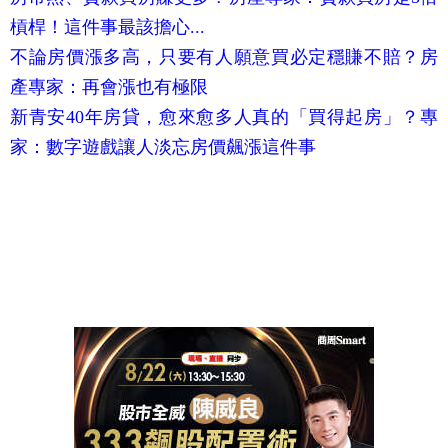
槓桿！這件事最該擔心...
不論房價漲多高，只要有人願意買必定穩賺不賠？房
產專家：再會漲也有極限
新青安40年房貸，愈來愈多人真的「買得起房」？專
家：數字遊戲讓人淡忘房價飆漲這件事