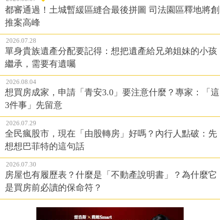
都審通過！土城暫緩區縫合最後拼圖 司法園區釋地將創
推案高峰
2026.07.28
單身貴族遺產分配要記得：想把遺產給兄弟姐妹的小孩
繼承，需要有遺囑
2026.08.04
想買房成家，申請「青安3.0」要注意什麼？專家：「這
3件事」先留意
2026.07.29
全民瘋股市，現在「由股轉房」好嗎？內行人點破：先
想想巴菲特的這句話
2026.07.30
房屋也有履歷表？什麼是「不動產說明書」？為什麼它
是買房前必讀的保命符？