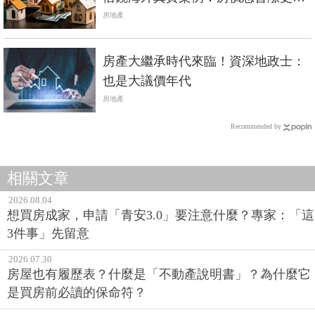
多，2種人得利
房地產
房產大繼承時代來臨！資深地政士：
也是大議價年代
房地產
Recommended by
相關文章
2026.08.04
想買房成家，申請「青安3.0」要注意什麼？專家：「這
3件事」先留意
2026.07.30
房屋也有履歷表？什麼是「不動產說明書」？為什麼它
是買房前必讀的保命符？