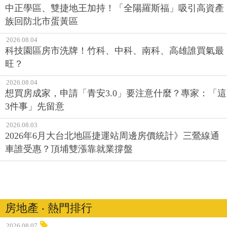
中正學區、雙捷地王加持！「全陽羅斯福」吸引高資產
族回防北市蛋黃區
2026.08.04
科技園區房市洗牌！竹科、中科、南科、高雄誰買氣最
旺？
2026.08.04
想買房成家，申請「青安3.0」要注意什麼？專家：「這
3件事」先留意
2026.08.03
2026年6月大台北地區捷運站周邊房價統計》三鶯線通
車誰受惠？頂埔雙漲靠就業撐盤
房地產 ‧ 熱門排行
2026.08.07