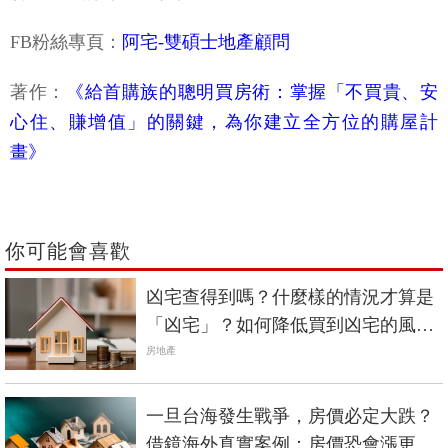
FB粉絲專頁：
阿宅-雙碩士地產顧問
著作：
《給首購族的聰明買房術：掌握「不買貴、安
心住、賺增值」的關鍵，為你建立全方位的購屋計
畫》
你可能會喜歡
凶宅查得到嗎？什麼樣的情況才算是
「凶宅」？如何降低買到凶宅的風
險？
房地產
一旦台海發生戰爭，房價必定大跌？
借鏡海外真實案例：房價恐會漲更