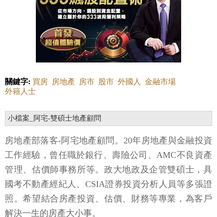
關鍵字:
買房
房地產
房市
股市
外國人
金融市場
外籍人士
小檔案_阿宅-雙碩士地產顧問
房地產部落客-阿宅地產顧問。20年房地產與金融投資
工作經驗，曾任職於銀行、壽險公司、AMC不良資產
管理、估價師事務所等。政大地政及企管雙碩士，具
國考不動產經紀人、CSIA證券投資分析人員等多張證
照。希望結合房產投資、估價、財務等專業，為客戶
解決一生的房產大小事。