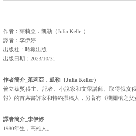
作者：茱莉亞．凱勒（Julia Keller）
譯者：李伊婷
出版社：時報出版
出版日期：2023/10/31
作者簡介_茱莉亞．凱勒（Julia Keller）
普立茲獎得主、記者、小說家和文學講師。取得俄亥
報》的首席書評家和特約撰稿人，另著有《機關槍之父蓋特林的傳奇》（
譯者簡介_李伊婷
1980年生，高雄人。