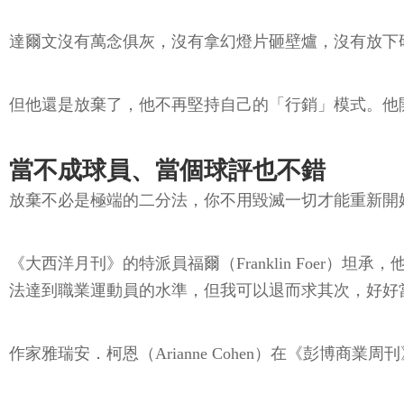
達爾文沒有萬念俱灰，沒有拿幻燈片砸壁爐，沒有放下
但他還是放棄了，他不再堅持自己的「行銷」模式。他
當不成球員、當個球評也不錯
放棄不必是極端的二分法，你不用毀滅一切才能重新開
《大西洋月刊》的特派員福爾（Franklin Foe
法達到職業運動員的水準，但我可以退而求其次，好好
作家雅瑞安．柯恩（Arianne Cohen）在《彭博