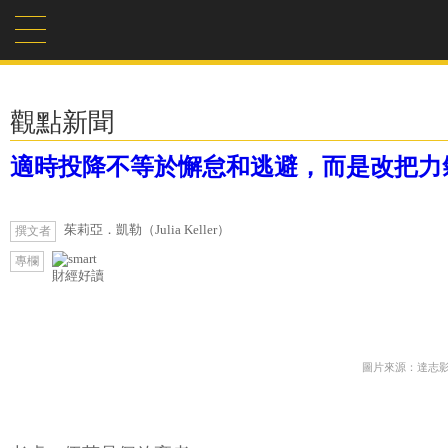
觀點新聞
適時投降不等於懈怠和逃避，而是改把力氣
茱莉亞．凱勒（Julia Keller）
撰文者
專欄
財經好讀
圖片來源：達志