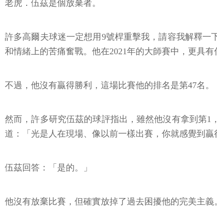
老虎．伍茲是個放棄者。
許多高爾夫球迷一定想用9號桿重擊我，請容我解釋一
和情緒上的苦痛奮戰。他在2021年的大師賽中，更具
不過，他沒有贏得勝利，這場比賽他的排名是第47名。
然而，許多研究伍茲的球評指出，雖然他沒有拿到第1，
道：「光是人在現場、像以前一樣出賽，你就感覺到贏
伍茲回答：「是的。」
他沒有放棄比賽，但確實放掉了過去困擾他的完美主義