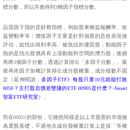
標分數，所以共會得到3種因子指標分數。
品質因子指的是財務指標，例如股東權益報酬率、收
益變動率等；價值因子主要是針對個股的息收表現做
評估，如找出殖利率高、被低估的優質股；動能因子
指的是找出股價具有上漲動能和空間的潛力股，後續
再將3個因子分數，透過計算得出「多因子分數」。最
後再依因子加權計算得出成分股權重，成分檔數不固
定（延伸閱讀：
多因子ETF》每股只要10元就能打敗
0050？主打股息價差雙賺的ETF 00905是什麽？-Smart
智富ETF研究室
）。
而在00921的部份，它雖然同樣是以上市股票的市值做
為選股基礎，不過他在成份股權重計算上是採「等權