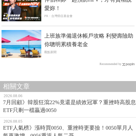
愛妳！
PR・台灣癌症基金會
上班族準備退休帳戶攻略 利變壽險助
你聰明累積養老金
觀點新聞
Recommended by
相關文章
2026.08.06
7月回顧》韓股狂瀉22%竟還是績效冠軍？重挫時高股息
ETF只剩一檔贏過0050
2026.08.05
ETF人氣榜》漲時買0050、重挫時更要撿！0050單月人
氣再激增，0056重返人氣二哥