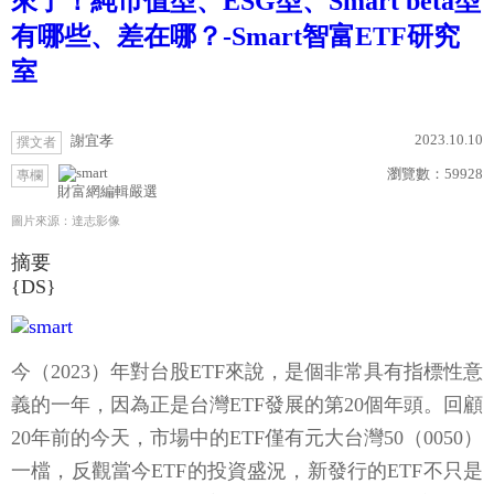
來了！純市值型、ESG型、Smart beta型
有哪些、差在哪？-Smart智富ETF研究
室
2023.10.10
謝宜孝
撰文者
瀏覽數：
59928
專欄
財富網編輯嚴選
圖片來源：達志影像
摘要
{DS}
今（2023）年對台股ETF來說，是個非常具有指標性意
義的一年，因為正是台灣ETF發展的第20個年頭。回顧
20年前的今天，市場中的ETF僅有元大台灣50（0050）
一檔，反觀當今ETF的投資盛況，新發行的ETF不只是