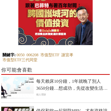
關鍵字:
0050
006208
市值型ETF
謝宜孝
市值型ETF三代同堂
你可能會喜歡
每天賴床10分鐘，1年就晚了別人
3650分鐘…想成功，先從改變生活做
起
個人理財
PR
伴侶和妳一起預防HPV，才有資格說