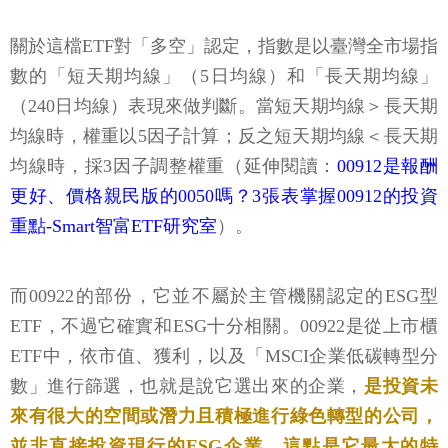
關於這檔ETF對「多空」認定，指數是以臺灣全市場指
數的「短天期均線」（5日均線）和「長天期均線」
（240日均線）表現來做判斷。當短天期均線＞長天期
均線時，權重以5因子計算；反之短天期均線＜長天期
均線時，採3因子調整權重（延伸閱讀：
00912是報酬
更好、價格親民版的0050嗎？3張表掌握00912的投資
重點-Smart智富ETF研究室
）。
而00922的部份，它並不屬於主管機關認定的ESG型
ETF，不過它確實和ESG十分相關。00922是從上市櫃
ETF中，依市值、獲利，以及「MSCI企業低碳轉型分
數」進行篩選，也就是說它選出來的企業，
是投資未
來有很大的空間或潛力且積極進行綠色轉型的公司，
並非直接投資現行的ESG企業，這點是它最大的特