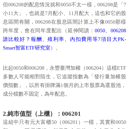
但006208的配息情況就和0050不太一樣，006208是「7
小11大」，也就是7月配小、11月配大，這也和它的股
息區間有關，006208在股息區間計算上不像0050那樣
跨年度，會在同年度配出（延伸閱讀：
0050、006208
誰比較好？報酬、殖利率、內扣費用等7項目大PK-
Smart智富ETF研究室
）。
比起0050和006208，永豐臺灣加權（006204）這檔ETF
多數人可能相對陌生，它追蹤指數為「發行量加權股
價指數」，以所有掛牌滿1個月的上市股票為選股池，
成分檔數不固定，為年配息。
2.純市值型（上櫃）：006201
這組中只有元大富櫃50（006201）一檔，其實和0050