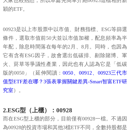
大家也較熟悉，所以本篇先簡單介紹00923這檔相對新
穎的ETF。
00923是以上市股票中以市值、財務指標、ESG等篩選
條件，選取市值前50大並以市值加權，配息頻率為半
年配，除息時間落在每年的2月、8月。同時，也因為
它有含有ESG因子，故會選出低碳排、剔除賭博、軍
火、菸草等爭議性產業，因此也有人認為它是「低碳
版的0050」（延伸閱讀：
0050、00912、00923三代市
值型ETF差在哪？3張表掌握關鍵差異-Smart智富ETF研
究室
）。
2.ESG型（上櫃）：00928
而在ESG型上櫃的部分，目前僅有00928一檔。不過因
為00928的投資市場和其他3檔ETF不同，全數持股都是