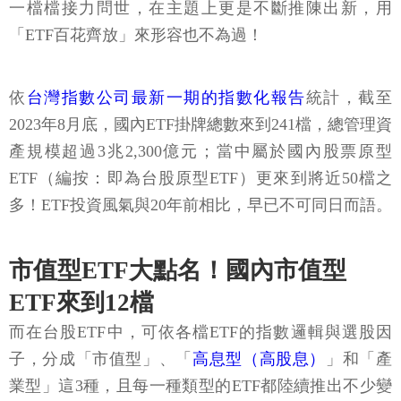
一檔檔接力問世，在主題上更是不斷推陳出新，用
「ETF百花齊放」來形容也不為過！
依
台灣指數公司最新一期的指數化報告
統計，截至
2023年8月底，國內ETF掛牌總數來到241檔，總管理資
產規模超過3兆2,300億元；當中屬於國內股票原型
ETF（編按：即為台股原型ETF）更來到將近50檔之
多！ETF投資風氣與20年前相比，早已不可同日而語。
市值型ETF大點名！國內市值型
ETF來到12檔
而在台股ETF中，可依各檔ETF的指數邏輯與選股因
子，分成「市值型」、「
高息型（高股息）
」和「產
業型」這3種，且每一種類型的ETF都陸續推出不少變