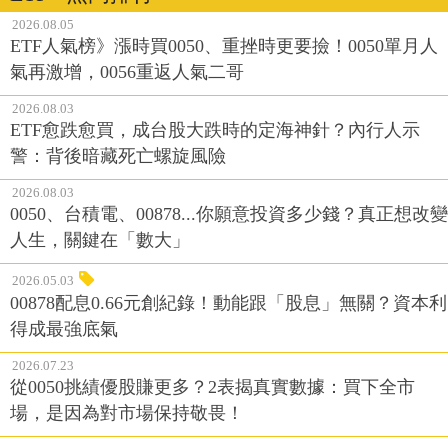
2026.08.05
ETF人氣榜》漲時買0050、重挫時更要撿！0050單月人
氣再激增，0056重返人氣二哥
2026.08.03
ETF愈跌愈買，成台股大跌時的定海神針？內行人示
警：背後暗藏死亡螺旋風險
2026.08.03
0050、台積電、00878...你願意投資多少錢？真正想改變
人生，關鍵在「數大」
2026.05.03
00878配息0.66元創紀錄！動能跟「股息」無關？資本利
得成最強底氣
2026.07.23
從0050挑績優股賺更多？2表揭真實數據：買下全市
場，是因為對市場保持敬畏！