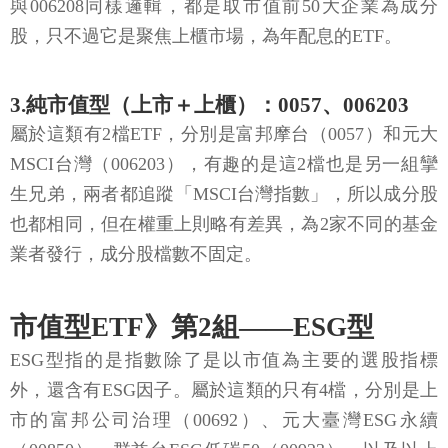
與006208同樣邏輯，都是取市值前50大企業為成分
股，只不過它是聚焦上櫃市場，為年配息的ETF。
3.純市值型（上市＋上櫃）：0057、006203
屬於這類有2檔ETF，分別是富邦摩台（0057）和元大
MSCI台灣（006203），有趣的是這2檔也是另一組攣
生兄弟，兩者都追蹤「MSCI台灣指數」，所以成分股
也都相同，但在權重上則略有差異，為2家不同的基金
業者發行，成分股檔數不固定。
市值型ETF》第2組——ESG型
ESG型指的是指數除了是以市值為主要的選股指標
外，還含有ESG因子。屬於這類的只有4檔，分別是上
市的富邦公司治理（00692）、元大臺灣ESG永續