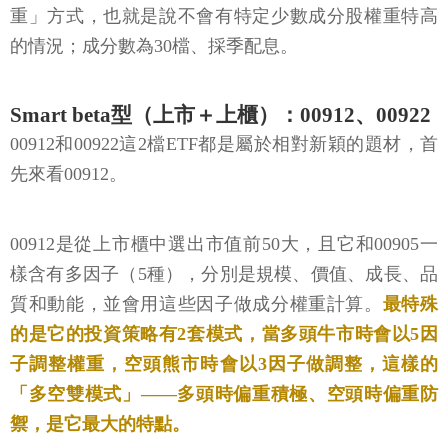
重」方式，也就是說不會有特定少數成分股權重特高
的情況；成分數為30檔、採季配息。
Smart beta型（上市＋上櫃）：00912、00922
00912和00922這2檔ETF都是屬於相對新穎的題材，首
先來看00912。
00912是從上市櫃中選出市值前50大，且它和00905一
樣含有多因子（5種），分別是規模、價值、成長、品
質和動能，並會用這些因子做成分權重計算。
最特殊
的是它的投資策略有2套模式，當多頭牛市時會以5因
子調整權重，空頭熊市時會以3因子做調整，這樣的
「多空雙模式」——多頭時偏重積極、空頭時偏重防
禦，是它最大的特點。