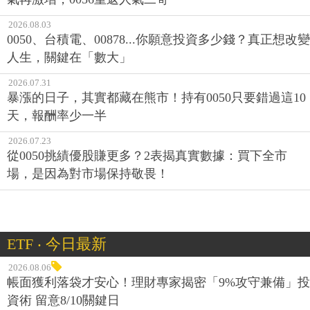
2026.08.03
0050、台積電、00878...你願意投資多少錢？真正想改變
人生，關鍵在「數大」
2026.07.31
暴漲的日子，其實都藏在熊市！持有0050只要錯過這10
天，報酬率少一半
2026.07.23
從0050挑績優股賺更多？2表揭真實數據：買下全市
場，是因為對市場保持敬畏！
ETF ‧ 今日最新
2026.08.06
帳面獲利落袋才安心！理財專家揭密「9%攻守兼備」投
資術 留意8/10關鍵日