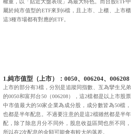
權重，以「貼近大盤表現」為最大特色。而台股ETF中
屬於純市值型的ETF來到6檔，且上市、上櫃、上市櫃
這3種市場都有對應的ETF。
1.純市值型（上市）：0050、006204、006208
上市的部分有3檔，分別是追蹤同指數、互為攣生兄弟
的0050和富邦台50（006208），這2檔都是以上市股票
中市值最大的50家企業為成分股，成分數皆為50檔，
也都是半年配息。不過要注意的是這2檔雖然都是半年
配，除了除息月分不同外，股息收益區間也所不同，
所以在2次配息的金額可能會有較大的落差。