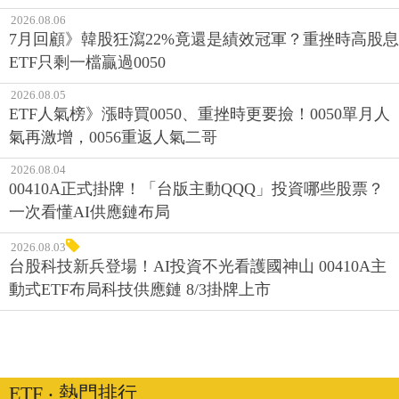
2026.08.06
7月回顧》韓股狂瀉22%竟還是績效冠軍？重挫時高股息
ETF只剩一檔贏過0050
2026.08.05
ETF人氣榜》漲時買0050、重挫時更要撿！0050單月人
氣再激增，0056重返人氣二哥
2026.08.04
00410A正式掛牌！「台版主動QQQ」投資哪些股票？
一次看懂AI供應鏈布局
2026.08.03
台股科技新兵登場！AI投資不光看護國神山 00410A主
動式ETF布局科技供應鏈 8/3掛牌上市
ETF ‧ 熱門排行