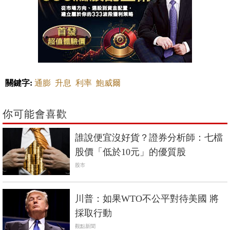
關鍵字:
通膨
升息
利率
鮑威爾
你可能會喜歡
誰說便宜沒好貨？證券分析師：七檔
股價「低於10元」的優質股
股市
川普：如果WTO不公平對待美國 將
採取行動
觀點新聞