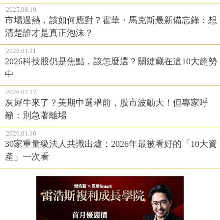
2025.08.19
市場過熱，該如何應對？霍華・馬克斯最新備忘錄：想
清楚誰才是真正泡沫？
2026.01.21
2026科技股仍是焦點，該怎麼選？關鍵藏在這10大趨勢
中
2026.07.17
灰犀牛來了？美期中選舉前，股市波動大！但專家呼
籲：別急著離場
2026.01.16
30家重量級法人共識出爐：2026年最被看好的「10大資
產」一次看