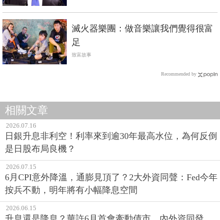
滅火器樂團：做音樂讓我們覺得很富
足
致富故事
Recommended by
相關文章
2026.07.16
日銀升息非利空！利率來到逾30年最高水位，為何反倒
是日股布局良機？
2026.07.15
6月CPI意外降溫，通膨見頂了？2大外資同聲：Fed今年
按兵不動，明年將有小幅降息空間
2026.06.15
升息還是降息？華許6月首會牽動債市，內外資同發