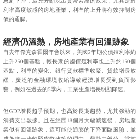
急劇下降，這充分顯現出貨幣緊縮的效果，尤其是對
利率高度敏感的房地產業，利率的上升將有效抑制房
價的通膨。
經濟仍溫熱，房地產業有回溫跡象
自去年傑克森霍爾年會以來，美國2年期公債殖利率約
上升250個基點，較長期的國債殖利率也上升約150個
基點，利率的變化、銀行貸款標準收緊、貸款增長放
緩，廣泛的金融環境收縮導致經濟增長受到負面影
響，例如在過去的5季內，工業生產增長明顯降速。
但GDP增長超乎預期，也高於長期趨勢，尤其強勁的
消費支出數據。且在經歷18個月大幅減速後，房地產
業似有回溫跡象，這可能使通膨的下降面臨風險，並