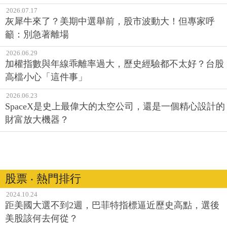
2026.07.17
灰犀牛來了？美期中選舉前，股市波動大！但專家呼
籲：別急著離場
2026.06.29
加權指數與年線乖離率過大，歷史經驗都不太好？台股
高檔小心「這件事」
2026.06.23
SpaceX是史上最偉大的太空公司，還是一個精心設計的
財富放大機器？
股票 ‧ 熱門排行
2024.10.24
距美國大選不到2週，巴菲特指標逼近歷史高點，選後
美股該何去何從？