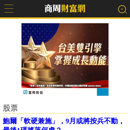
股票
鮑爾「軟硬兼施」，9月或將按兵不動，