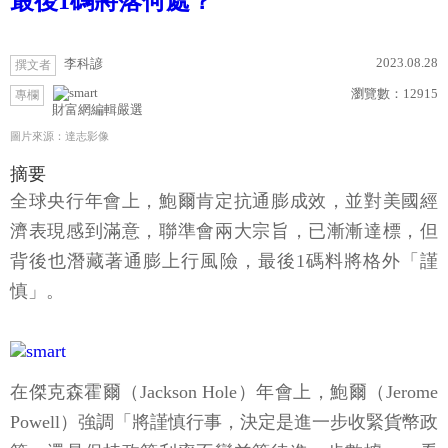
最後1碼將落何處？
2023.08.28
李科諺
撰文者
瀏覽數：
12915
專欄
財富網編輯嚴選
圖片來源：達志影像
摘要
全球央行年會上，鮑爾肯定抗通膨成效，並對美國經
濟表現感到滿意，聯準會兩大宗旨，已漸漸達標，但
背後也潛藏著通膨上行風險，最後1碼料將格外「謹
慎」。
在傑克森霍爾（Jackson Hole）年會上，鮑爾（Jerome
Powell）強調「將謹慎行事，決定是進一步收緊貨幣政