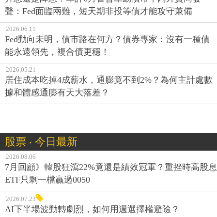
聲：Fed面臨兩難，短天期非投等債才能攻守兼備
2026.06.11
Fed動向未明，債市路在何方？債券專家：沒有一種債
能永遠領先，複合債更穩！
2026.05.21
居住成本吃掉4成薪水，通膨竟不到2%？為何主計處數
據和體感通膨有天大落差？
股票 ‧ 今日最新
2026.08.06
7月回顧》韓股狂瀉22%竟還是績效冠軍？重挫時高股息
ETF只剩一檔贏過0050
2026.07.23
AI下半場波動轉劇烈，如何用週選擇權避險？