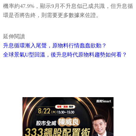
機率約47.9%，顯示9月不升息似已成共識，但升息循
環是否將告終，則需要更多數據來佐證。
延伸閱讀
升息循環漸入尾聲，原物料行情蠢蠢欲動？
全球景氣U型回溫，後升息時代原物料趨勢如何看？