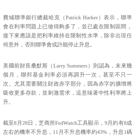
費城聯準銀行總裁哈克（Patrick Harker）表示，聯準
會在利率問題上已做得夠多了，並已處在限制區間，
接下來應該是把利率維持在限制性水準，除非出現任
何意外，否則聯準會或許能停止升息。
美國前財長桑默斯（Larry Summers）則認為，未來幾
個月，聯邦基金利率必須再調升一次，甚至不只一
次。尤其需要關注財政赤字部分，因為赤字的擴增將
吸收更多存款，並刺激需求，這意味著中性利率將上
升。
截至8月28日，芝商所FedWatch工具顯示，9月約有8成
左右的機率不升息，11月不升息機率約43%，升息1碼