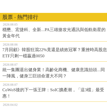
股票 ‧ 熱門排行
2026.08.05
穩懋、宏捷科、全新...PA三雄搶攻光通訊與低軌衛星的
黃金年代
2026.08.06
7月回顧》韓股狂瀉22%竟還是績效冠軍？重挫時高股息
ETF只剩一檔贏過0050
2026.08.07
統一集團退出健身業！高齡化商機、健康意識抬頭...同
一陣風，健身三巨頭命運大不同？
2026.08.07
CoWoS後的下一張王牌：SoIC擴產潮，「這3檔」最受
惠！
2026.04.02