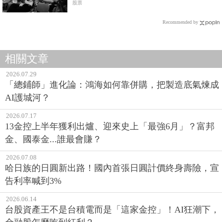
股的夢幻年代
股票
Recommended by
相關文章
2026.07.29
「總鋪師」進化論：鴻海如何靠併購，把製造底氣煉成
AI護城河？
2026.07.17
13金控上半年獲利出爐、迎來史上「最強6月」？富邦
金、國泰金...誰最會賺？
2026.07.08
哈日族的日圓新出路！國內首張日圓計價終身壽險，宣
告利率喊到3%
2026.06.14
台股資產王不是台積電而是「這家金控」！AI狂潮下，