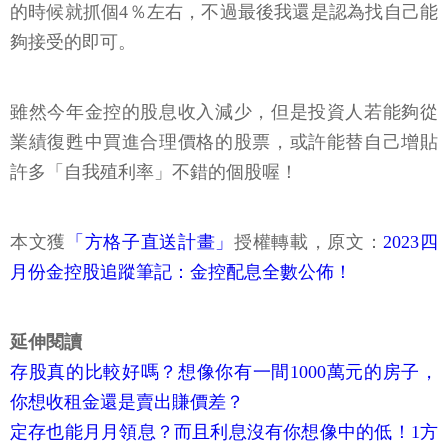
的時候就抓個4％左右，不過最後我還是認為找自己能
夠接受的即可。
雖然今年金控的股息收入減少，但是投資人若能夠從
業績復甦中買進合理價格的股票，或許能替自己增貼
許多「自我殖利率」不錯的個股喔！
本文獲
「方格子直送計畫」
授權轉載，原文：
2023四
月份金控股追蹤筆記：金控配息全數公佈！
延伸閱讀
存股真的比較好嗎？想像你有一間1000萬元的房子，
你想收租金還是賣出賺價差？
定存也能月月領息？而且利息沒有你想像中的低！1方