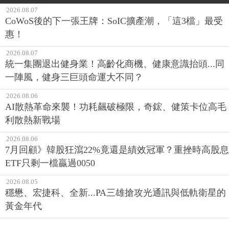
2026.08.07
CoWoS後的下一張王牌：SoIC擴產潮，「這3檔」最受
惠！
2026.08.07
統一集團退出健身業！高齡化商機、健康意識抬頭...同
一陣風，健身三巨頭命運大不同？
2026.08.06
AI散熱革命來襲！功耗飆破極限，奇鋐、健策卡位高毛
利散熱新戰場
2026.08.06
7月回顧》韓股狂瀉22%竟還是績效冠軍？重挫時高股息
ETF只剩一檔贏過0050
2026.08.05
穩懋、宏捷科、全新...PA三雄搶攻光通訊與低軌衛星的
黃金年代