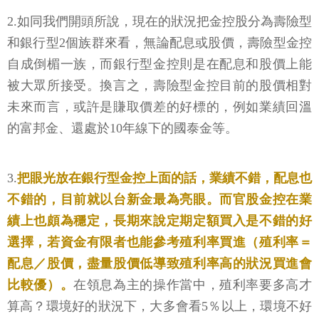
2.如同我們開頭所說，現在的狀況把金控股分為壽險型
和銀行型2個族群來看，無論配息或股價，壽險型金控
自成倒楣一族，而銀行型金控則是在配息和股價上能
被大眾所接受。換言之，壽險型金控目前的股價相對
未來而言，或許是賺取價差的好標的，例如業績回溫
的富邦金、還處於10年線下的國泰金等。
3.
把眼光放在銀行型金控上面的話，業績不錯，配息也
不錯的，目前就以台新金最為亮眼。而官股金控在業
績上也頗為穩定，長期來說定期定額買入是不錯的好
選擇，若資金有限者也能參考殖利率買進（殖利率＝
配息／股價，盡量股價低導致殖利率高的狀況買進會
比較優）。
在領息為主的操作當中，殖利率要多高才
算高？環境好的狀況下，大多會看5％以上，環境不好