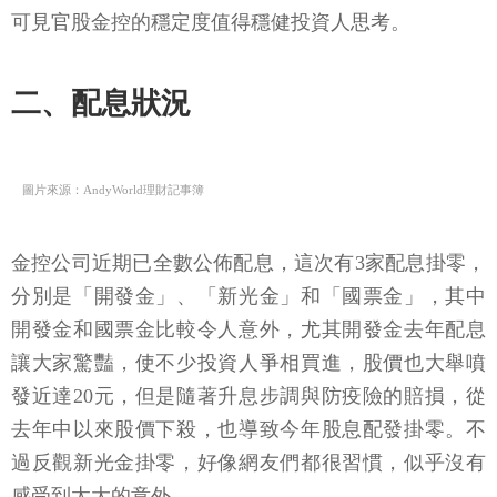
可見官股金控的穩定度值得穩健投資人思考。
二、配息狀況
圖片來源：AndyWorld理財記事簿
金控公司近期已全數公佈配息，這次有3家配息掛零，
分別是「開發金」、「新光金」和「國票金」，其中
開發金和國票金比較令人意外，尤其開發金去年配息
讓大家驚豔，使不少投資人爭相買進，股價也大舉噴
發近達20元，但是隨著升息步調與防疫險的賠損，從
去年中以來股價下殺，也導致今年股息配發掛零。不
過反觀新光金掛零，好像網友們都很習慣，似乎沒有
感受到太大的意外。