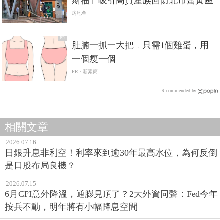
斯福」吸引高資產族回防北市蛋黃區
房地產
PR
肚腩一抓一大把，只需1個雞蛋，用
一個瘦一個
PR・新素簡
Recommended by
相關文章
2026.07.16
日銀升息非利空！利率來到逾30年最高水位，為何反倒
是日股布局良機？
2026.07.15
6月CPI意外降溫，通膨見頂了？2大外資同聲：Fed今年
按兵不動，明年將有小幅降息空間