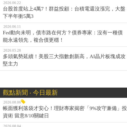
2026.06.22
台股首度站上4萬7！群益投顧：台積電還沒漲完，大盤
下半年衝5萬3
2026.06.11
Fed動向未明，債市路在何方？債券專家：沒有一種債
能永遠領先，複合債更穩！
2026.05.28
多頭氣勢延續！美股三大指數創新高，AI晶片板塊成攻
堅主力
觀點新聞 ‧ 今日最新
2026.08.06
帳面獲利落袋才安心！理財專家揭密「9%攻守兼備」投
資術 留意8/10關鍵日
2026.08.04