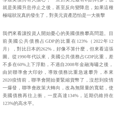
就是美國升息停止之後，甚至反向變降息，如果這種
極端狀況真的發生了，對美元資產恐怕是一大衝擊
我們來看讓投資人開始憂心的美國債務攀高問題。目
前美國公共債務占GDP的比重在123%（2022年12
月），對比日本的262%，好像不算什麼，但來看這張
圖。從1990年代以來，美國公共債務占GDP比重，差
不多在60%上下浮動，不過自2008年金融海嘯之後，
由於聯準會大印鈔，導致債務比重急速攀升，本來
2020疫情前，聯準會開始要緊縮貨幣了，沒想到疫情
一爆發，聯準會政策大轉向，改為無限量的寬鬆，使
美國債務再往上衝，一度高達134%，近期仍維持在
123%的高水平。