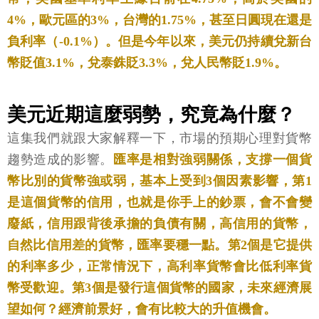
4%，歐元區的3%，台灣的1.75%，甚至日圓現在還是
負利率（-0.1%）。但是今年以來，美元仍持續兌新台
幣貶值3.1%，兌泰銖貶3.3%，兌人民幣貶1.9%。
美元近期這麼弱勢，究竟為什麼？
這集我們就跟大家解釋一下，市場的預期心理對貨幣
趨勢造成的影響。
匯率是相對強弱關係，支撐一個貨
幣比別的貨幣強或弱，基本上受到3個因素影響，第1
是這個貨幣的信用，也就是你手上的鈔票，會不會變
廢紙，信用跟背後承擔的負債有關，高信用的貨幣，
自然比信用差的貨幣，匯率要穩一點。第2個是它提供
的利率多少，正常情況下，高利率貨幣會比低利率貨
幣受歡迎。第3個是發行這個貨幣的國家，未來經濟展
望如何？經濟前景好，會有比較大的升值機會。