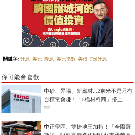
關鍵字:
升息
美元
降息
美元指數
美債
Fed升息
你可能會喜歡
中砂、昇陽、新應材...2奈米不是只有
台積電會賺！「5檔材料商」搭上成
長列車
股票
中正學區、雙捷地王加持！「全陽羅