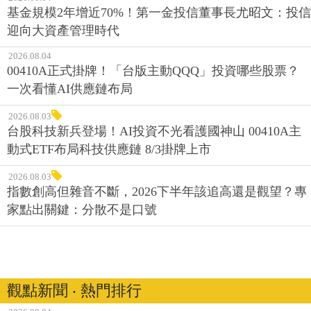
基金規模2年增近70%！第一金投信董事長尤昭文：投信
迎向大資產管理時代
2026.08.04
00410A正式掛牌！「台版主動QQQ」投資哪些股票？
一次看懂AI供應鏈布局
2026.08.03
台股科技新兵登場！AI投資不光看護國神山 00410A主
動式ETF布局科技供應鏈 8/3掛牌上市
2026.08.03
指數創高但雜音不斷，2026下半年該追高還是觀望？專
家點出關鍵：分散不是口號
觀點新聞 ‧ 熱門排行