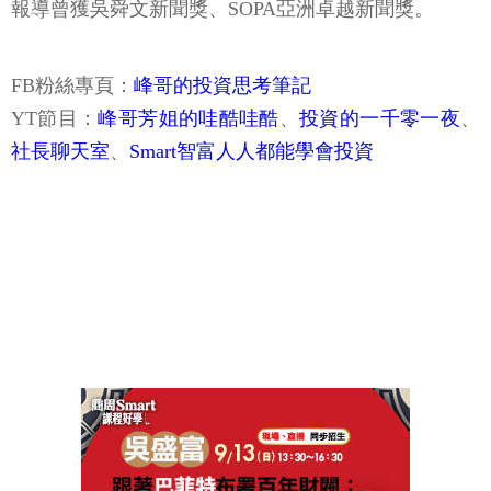
報導曾獲吳舜文新聞獎、SOPA亞洲卓越新聞獎。
FB粉絲專頁：
峰哥的投資思考筆記
YT節目：
峰哥芳姐的哇酷哇酷
、
投資的一千零一夜
、
社長聊天室
、
Smart智富人人都能學會投資