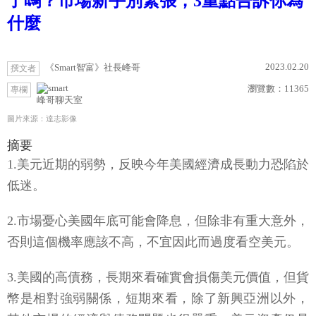
了嗎？市場新手別緊張，3重點告訴你為
什麼
2023.02.20
《Smart智富》社長峰哥
撰文者
瀏覽數：
11365
專欄
峰哥聊天室
圖片來源：達志影像
摘要
1.美元近期的弱勢，反映今年美國經濟成長動力恐陷於
低迷。
2.市場憂心美國年底可能會降息，但除非有重大意外，
否則這個機率應該不高，不宜因此而過度看空美元。
3.美國的高債務，長期來看確實會損傷美元價值，但貨
幣是相對強弱關係，短期來看，除了新興亞洲以外，