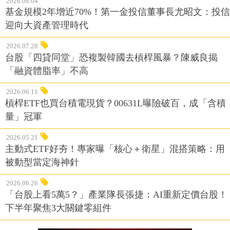
2026.08.04
基金規模2年增近70%！第一金投信董事長尤昭文：投信
迎向大資產管理時代
2026.07.28
台股「四貸同堂」恐複製韓國去槓桿風暴？陳威良揭
「融資體脂率」不高
2026.06.11
槓桿ETF也買台積電現貨？00631L曝險破百，成「含積
量」冠軍
2026.05.21
主動式ETF好夯！專家曝「核心＋衛星」混搭策略：用
被動型當定海神針
2026.06.26
「台股上看5萬5？」產業隊長張捷：AI重新定價台股！
下半年聚焦3大關鍵零組件