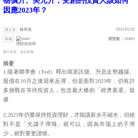
物價升、美元升，受創的投資人該如何
因應2023年？
2023.02.02
林帝佑
撰文者
瀏覽數：
10495
專欄
理財佑佑班
圖片來源：達志影像
摘要
1.隨著聯準會（Fed）釋出鴿派訊號、升息走勢趨緩、
股債在10月之後迎來反彈，但是面對2023年，仍有許
多挑戰在等待投資人，包含最大條的「經濟衰退」疑
慮
2.2023年仍要保持投資理財，才能讓薪水不縮水，但絕
對不是「光讓子彈飛」就可以，因為市場上的子彈
少，絕對要更謹慎。