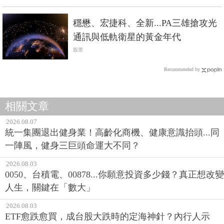
穩懋、宏捷科、全新...PA三雄搶攻光
通訊與低軌衛星的黃金年代
股票
Recommended by
相關文章
2026.08.07
統一集團退出健身業！高齡化商機、健康意識抬頭...同
一陣風，健身三巨頭命運大不同？
2026.08.03
0050、台積電、00878...你願意投資多少錢？真正想改變
人生，關鍵在「數大」
2026.08.03
ETF愈跌愈買，成台股大跌時的定海神針？內行人示