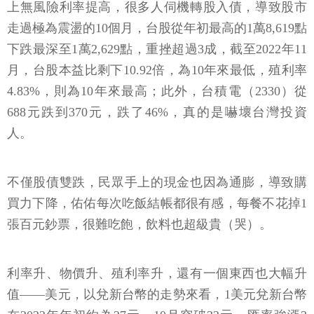
上無風險利率提高，很多人伺機轉股入債，導致股市
走過極為震盪的10個月，台股從年初最高的1萬8,619點
下跌最深至1萬2,629點，重挫超過3成，截至2022年11
月，台股本益比剩下10.92倍，為10年來最低，殖利率
4.83%，則為10年來最高；此外，台積電（2330）從
688元跌到370元，跌了46%，真的是嚇壞台灣投資
人。
不僅股債雙跌，民眾手上的現金也因為通膨，導致購
買力下降，佑佑每次吃飯結帳都很有感，每餐不花掉1
張百元鈔票，很難吃飽，飲料也超級貴（哭）。
利率升、物價升、殖利率升，還有一個東西也大幅升
值——美元，以兌新台幣的走勢來看，1美元兌新台幣