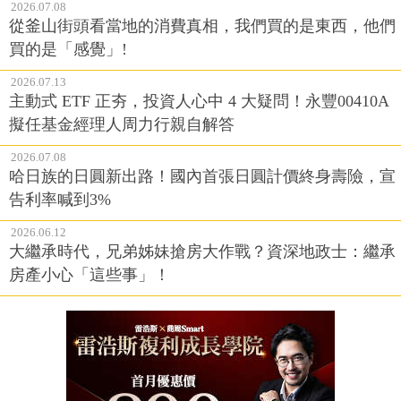
2026.07.08
從釜山街頭看當地的消費真相，我們買的是東西，他們
買的是「感覺」!
2026.07.13
主動式 ETF 正夯，投資人心中 4 大疑問！永豐00410A
擬任基金經理人周力行親自解答
2026.07.08
哈日族的日圓新出路！國內首張日圓計價終身壽險，宣
告利率喊到3%
2026.06.12
大繼承時代，兄弟姊妹搶房大作戰？資深地政士：繼承
房產小心「這些事」！