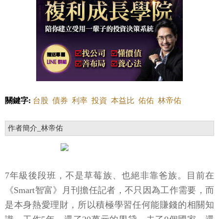
關鍵字:
台股
債券
利率
投資
本益比
佑佑
林帝佑
作者簡介_林帝佑
7年級後段班，不是草莓族、也絕非靠爸族。目前在
《Smart智富》月刊擔任記者，不只因為工作需要，而
是本身熱愛理財，所以積極學習任何能賺錢的相關知