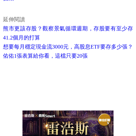
延伸閱讀
熊市更該存股？觀察景氣循環週期，存股要有至少存
41.2個月的打算
想要每月穩定現金流3000元，高股息ETF要存多少張？
佑佑1張表算給你看，這檔只要20張