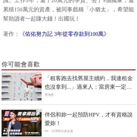
識。工作5年，還了20萬元的學貸、去了9個國家，還
累積150萬元的資產，被同事戲稱「小猶太」，希望能
幫助讀者一起賺大錢！出國玩！
著作：
《佑佑努力記 3年從零存款到100萬》
你可能會喜歡
「租客跑去找舊屋主續約，我連租金
也沒拿到...」過來人：當房東一定要
養成的2習慣
房地產
PR
伴侶和妳一起預防HPV，才有資格說
愛妳！
PR・台灣癌症基金會