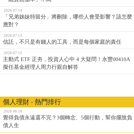
2026.07.14
「兄弟姊妹特留分」將刪除，哪些人會受影響？該怎麼
應對？
2026.07.13
信託，不只是有錢人的工具，而是每個家庭的責任
2026.07.13
主動式 ETF 正夯，投資人心中 4 大疑問！永豐00410A
擬任基金經理人周力行親自解答
個人理財 ‧ 熱門排行
2026.06.10
覺得負債永遠還不完？3個轉念、5個行動，幫你擺脫負
債人生