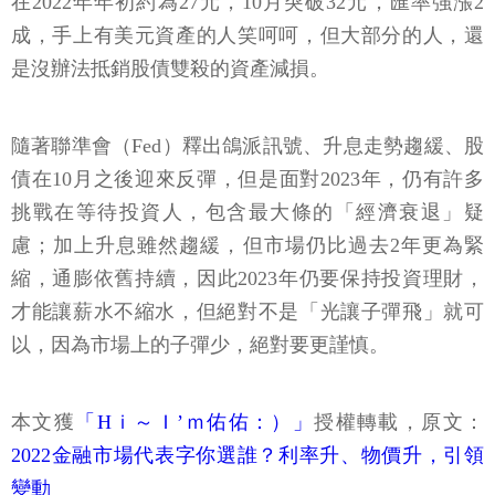
在2022年年初約為27元，10月突破32元，匯率強漲2
成，手上有美元資產的人笑呵呵，但大部分的人，還
是沒辦法抵銷股債雙殺的資產減損。
隨著聯準會（Fed）釋出鴿派訊號、升息走勢趨緩、股
債在10月之後迎來反彈，但是面對2023年，仍有許多
挑戰在等待投資人，包含最大條的「經濟衰退」疑
慮；加上升息雖然趨緩，但市場仍比過去2年更為緊
縮，通膨依舊持續，因此2023年仍要保持投資理財，
才能讓薪水不縮水，但絕對不是「光讓子彈飛」就可
以，因為市場上的子彈少，絕對要更謹慎。
本文獲
「Hｉ～Ｉ’ｍ佑佑：）」
授權轉載，原文：
2022金融市場代表字你選誰？利率升、物價升，引領
變動