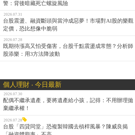
警：背後暗藏死亡螺旋風險
2026.07.31
台股震盪、融資斷頭與當沖成惡夢！市場對AI股的樂觀
定價，恐比想像中脆弱
2026.07.28
既期待漲高又怕受傷害，台股千點震盪成常態？分析師
股添樂：用3方法降波動
個人理財 ‧ 今日最新
2026.07.30
配偶不繼承遺產，要將遺產給小孩，記得：不用辦理拋
棄繼承權！
2026.07.28
台股「四貸同堂」恐複製韓國去槓桿風暴？陳威良揭
「融資體脂率」不高