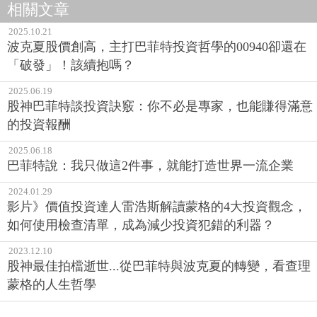
相關文章
2025.10.21
波克夏股價創高，主打巴菲特投資哲學的00940卻還在
「破發」！該續抱嗎？
2025.06.19
股神巴菲特談投資訣竅：你不必是專家，也能賺得滿意
的投資報酬
2025.06.18
巴菲特說：我只做這2件事，就能打造世界一流企業
2024.01.29
影片》價值投資達人雷浩斯解讀蒙格的4大投資觀念，
如何使用檢查清單，成為減少投資犯錯的利器？
2023.12.10
股神最佳拍檔逝世...從巴菲特與波克夏的轉變，看查理
蒙格的人生哲學