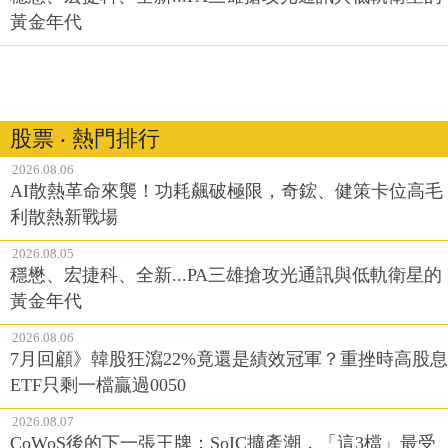
黃金年代
股票 ‧ 熱門排行
2026.08.06
AI散熱革命來襲！功耗飆破極限，奇鋐、健策卡位高毛
利散熱新戰場
2026.08.05
穩懋、宏捷科、全新...PA三雄搶攻光通訊與低軌衛星的
黃金年代
2026.08.06
7月回顧》韓股狂瀉22%竟還是績效冠軍？重挫時高股息
ETF只剩一檔贏過0050
2026.08.07
CoWoS後的下一張王牌：SoIC擴產潮，「這3檔」最受