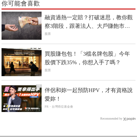
你可能會喜歡
融資過熱一定賠？打破迷思，教你觀
察3階段，跟著法人、大戶賺飽市場
飆漲行情！
股票
買股賺包包！「3檔名牌包股」今年
股價下跌35%，你想入手了嗎？
股票
PR
伴侶和妳一起預防HPV，才有資格說
愛妳！
PR・台灣癌症基金會
Recommended by