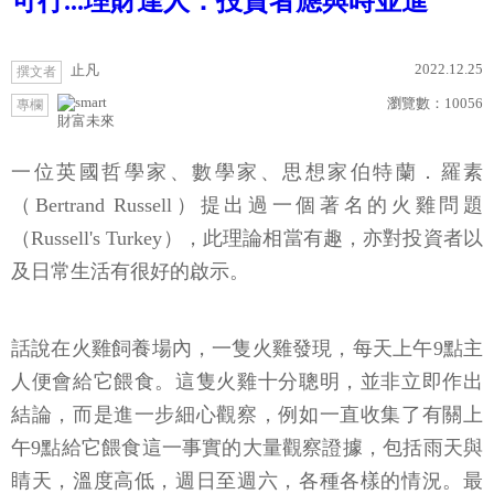
可行...理財達人：投資者應與時並進
2022.12.25
止凡
撰文者
瀏覽數：
10056
專欄
財富未來
一位英國哲學家、數學家、思想家伯特蘭．羅素
（Bertrand Russell）提出過一個著名的火雞問題
（Russell's Turkey），此理論相當有趣，亦對投資者以
及日常生活有很好的啟示。
話說在火雞飼養場內，一隻火雞發現，每天上午9點主
人便會給它餵食。這隻火雞十分聰明，並非立即作出
結論，而是進一步細心觀察，例如一直收集了有關上
午9點給它餵食這一事實的大量觀察證據，包括雨天與
睛天，溫度高低，週日至週六，各種各樣的情況。最