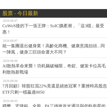
股票 ‧ 今日最新
2026.08.07
CoWoS後的下一張王牌：SoIC擴產潮，「這3檔」最受
惠！
2026.08.07
統一集團退出健身業！高齡化商機、健康意識抬頭...同
一陣風，健身三巨頭命運大不同？
2026.08.06
AI散熱革命來襲！功耗飆破極限，奇鋐、健策卡位高毛
利散熱新戰場
2026.08.06
7月回顧》韓股狂瀉22%竟還是績效冠軍？重挫時高股息
ETF只剩一檔贏過0050
2026.08.05
穩懋、宏捷科、全新...PA三雄搶攻光通訊與低軌衛星的