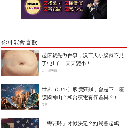
你可能會喜歡
PR
起床就先做件事，沒三天小腹就不見
了! 肚子一天天變小！
PR・新素簡
世界（5347）股價狂飆，會是下一座
護國神山？和台積電有何差異？3分
鐘剖析
股票
「需要時」才做決定？鮑爾響起鴿