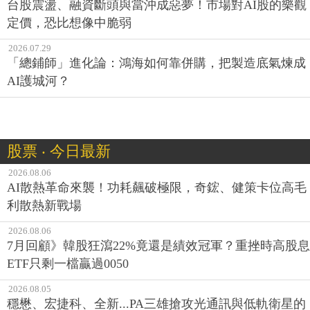
台股震盪、融資斷頭與當沖成惡夢！市場對AI股的樂觀
定價，恐比想像中脆弱
2026.07.29
「總鋪師」進化論：鴻海如何靠併購，把製造底氣煉成
AI護城河？
股票 ‧ 今日最新
2026.08.06
AI散熱革命來襲！功耗飆破極限，奇鋐、健策卡位高毛
利散熱新戰場
2026.08.06
7月回顧》韓股狂瀉22%竟還是績效冠軍？重挫時高股息
ETF只剩一檔贏過0050
2026.08.05
穩懋、宏捷科、全新...PA三雄搶攻光通訊與低軌衛星的