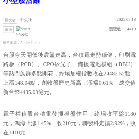
小型股活躍
2025.08.18
中央社
撰文者
瀏覽數：
14410
來源
中央社
圖片來源：Adobe Firefly
台股今天開低後震盪走高，台積電走勢穩健，印刷電
路板（PCB）、CPO矽光子、備援電池模組（BBU）
等熱門族群多點開花，終場加權指數收在24482.52點，
上漲148.04點，創收盤歷史新高，漲幅0.61%，成交值
新台幣4435.03億元。
電子權值股台積電發揮穩盤作用，終場收平盤1180
元，鴻海上漲1.45%，收210元，聯發科走揚2.92%，收
在1410元。