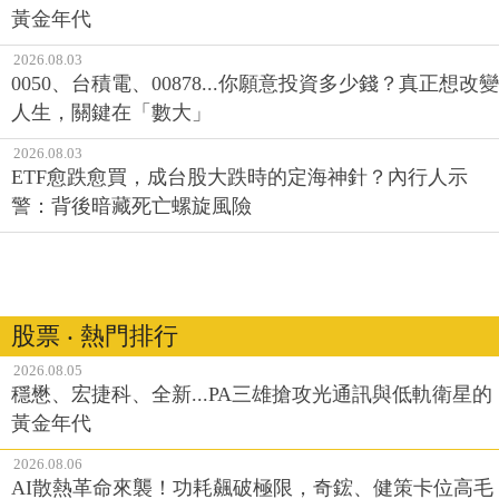
黃金年代
2026.08.03
0050、台積電、00878...你願意投資多少錢？真正想改變
人生，關鍵在「數大」
2026.08.03
ETF愈跌愈買，成台股大跌時的定海神針？內行人示
警：背後暗藏死亡螺旋風險
股票 ‧ 熱門排行
2026.08.05
穩懋、宏捷科、全新...PA三雄搶攻光通訊與低軌衛星的
黃金年代
2026.08.06
AI散熱革命來襲！功耗飆破極限，奇鋐、健策卡位高毛