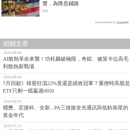
聲，為降息鋪路
股票
Recommended by
相關文章
2026.08.06
AI散熱革命來襲！功耗飆破極限，奇鋐、健策卡位高毛
利散熱新戰場
2026.08.06
7月回顧》韓股狂瀉22%竟還是績效冠軍？重挫時高股息
ETF只剩一檔贏過0050
2026.08.05
穩懋、宏捷科、全新...PA三雄搶攻光通訊與低軌衛星的
黃金年代
2026.07.31