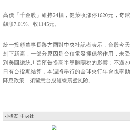
高價「千金股」維持24檔，健策收漲停1620元，奇鋐
飆漲7.01%、收1145元。
統一投顧董事長黎方國對中央社記者表示，台股今天
創下新高，一部分原因是台積電發揮穩盤作用，未受
到美國總統川普預告提高半導體關稅的影響；不過20
日有台指期結算，本週將舉行的全球央行年會也牽動
降息政策，須留意台股短線震盪風險。
小檔案_中央社