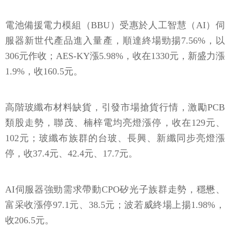
電池備援電力模組（BBU）受惠於人工智慧（AI）伺
服器新世代產品進入量產，順達終場勁揚7.56%，以
306元作收；AES-KY漲5.98%，收在1330元，新盛力漲
1.9%，收160.5元。
高階玻纖布材料缺貨，引發市場搶貨行情，激勵PCB
類股走勢，聯茂、楠梓電均亮燈漲停，收在129元、
102元；玻纖布族群的台玻、長興、新纖同步亮燈漲
停，收37.4元、42.4元、17.7元。
AI伺服器強勁需求帶動CPO矽光子族群走勢，穩懋、
富采收漲停97.1元、38.5元；波若威終場上揚1.98%，
收206.5元。