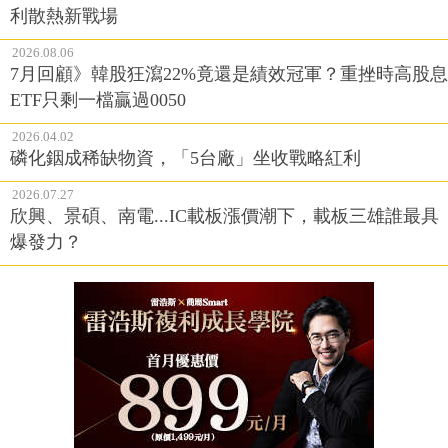
利散熱新戰場
2026.08.06
7月回顧》韓股狂瀉22%竟還是績效冠軍？重挫時高股息
ETF只剩一檔贏過0050
2026.04.02
磷化銦成稀缺物資，「5台廠」坐收戰略紅利
2026.07.27
欣興、景碩、南電...IC載板漲價潮下，載板三雄誰最具
爆發力？