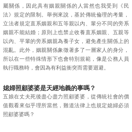
是姻親又怎樣，法律應該不會管我們吧？
「姻親」既然使得本來沒有血緣關係的人之間產生親
屬關係，因此具有姻親關係的人當然也我受到《民
法》規定的限制。舉例來說，基於傳統倫理的考量，
立法者規定直系姻親和五等親以內、輩分不同的旁系
姻親不能結婚；原則上也禁止收養直系姻親、五親等
以內、平輩的旁系姻親為養子女，避免產生關係上的
混亂。此外，姻親關係象徵著多了一層家人的身分，
所以在一些特殊情形下也會特別規範，像是公務人員
執行職務時，會因為有利益衝突而需要迴避。
媳婦照顧婆婆是天經地義的事嗎？
五娘在丈夫死後盡心盡力照顧婆婆，從傳統社會的價
值觀看來似乎理所當然，難道法律上也規定媳婦必須
照顧婆婆嗎？