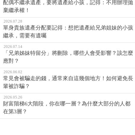
個人理財 ‧ 今日最新
2026.07.30
配偶不繼承遺產，要將遺產給小孩，記得：不用辦理拋
棄繼承權！
2026.07.28
單身貴族遺產分配要記得：想把遺產給兄弟姐妹的小孩
繼承，需要有遺囑
2026.07.14
「兄弟姊妹特留分」將刪除，哪些人會受影響？該怎麼
應對？
2026.06.02
常見會被騙走的錢，通常來自這幾個地方！如何避免長
輩被詐騙？
2026.05.26
財富階梯6大階段，你在哪一層？為什麼大部分的人都
在第3層？