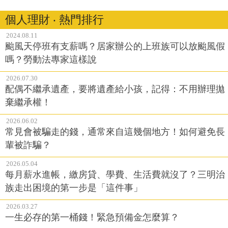
個人理財 ‧ 熱門排行
2024.08.11
颱風天停班有支薪嗎？居家辦公的上班族可以放颱風假
嗎？勞動法專家這樣說
2026.07.30
配偶不繼承遺產，要將遺產給小孩，記得：不用辦理拋
棄繼承權！
2026.06.02
常見會被騙走的錢，通常來自這幾個地方！如何避免長
輩被詐騙？
2026.05.04
每月薪水進帳，繳房貸、學費、生活費就沒了？三明治
族走出困境的第一步是「這件事」