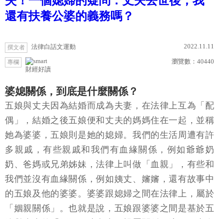
失！一個媳婦的疑問：丈夫去世後，我
還有扶養公婆的義務嗎？
2022.11.11
法律白話文運動
撰文者
瀏覽數：
40440
專欄
財經好讀
婆媳關係，到底是什麼關係？
五娘與丈夫因為結婚而成為夫妻，在法律上互為「配
偶」，結婚之後五娘便和丈夫的媽媽住在一起，並稱
她為婆婆，五娘則是她的媳婦。我們的生活周遭有許
多親戚，有些親戚和我們有血緣關係，例如爺爺奶
奶、爸媽或兄弟姊妹，法律上叫做「血親」，有些和
我們並沒有血緣關係，例如姨丈、嬸嬸，還有故事中
的五娘及他的婆婆。婆婆跟媳婦之間在法律上，屬於