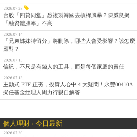
配偶不繼承遺產，要將遺產給小孩，記得：不用辦理拋
棄繼承權！
2026.07.28
台股「四貸同堂」恐複製韓國去槓桿風暴？陳威良揭
「融資體脂率」不高
2026.07.14
「兄弟姊妹特留分」將刪除，哪些人會受影響？該怎麼
應對？
2026.07.13
信託，不只是有錢人的工具，而是每個家庭的責任
2026.07.13
主動式 ETF 正夯，投資人心中 4 大疑問！永豐00410A
擬任基金經理人周力行親自解答