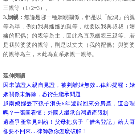
（奶奶），我與爺爺（奶奶）間為二親等，叔叔與爺
爺（奶奶）間為一親等，因此我與叔叔間為旁系血親
三親等（1+2=3）。
3.姻親：
無論是哪一種姻親關係，都是以「配偶」的親
等為準，例如我與嬸嬸的親等，就要以我與叔叔（嬸
嬸的配偶）的親等為主，因此為直系姻親三親等。若
是我與婆婆的親等，則是以丈夫（我的配偶）與婆婆
的親等為主，因此為直系姻親一親等。
延伸閱讀
因未請證人親自見證，被判離婚無效...律師提醒：婚
姻關係未解除，恐衍生繼承問題
越南媳婦丟下孫子消失6年還能回來分房產，這合理
嗎？一張圖看懂：外國人繼承台灣遺產限制
遺產爭產常見糾紛！父母把房子「借名登記」給大哥