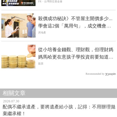
伴侶和妳一起預防HPV，才有資格說
愛妳！
PR・台灣癌症基金會
殺價成功秘訣》不管屋主開價多少...
學會這2個「萬用句」，成交機會大
增！
房地產
從小培養金錢觀、理財觀，但理財媽
媽馬哈更在意孩子學投資前要知道2
件事！
股票
Recommended by
相關文章
2026.07.30