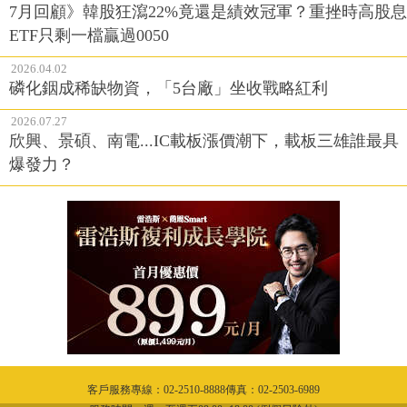
7月回顧》韓股狂瀉22%竟還是績效冠軍？重挫時高股息
ETF只剩一檔贏過0050
2026.04.02
磷化銦成稀缺物資，「5台廠」坐收戰略紅利
2026.07.27
欣興、景碩、南電...IC載板漲價潮下，載板三雄誰最具
爆發力？
客戶服務專線：02-2510-8888傳真：02-2503-6989