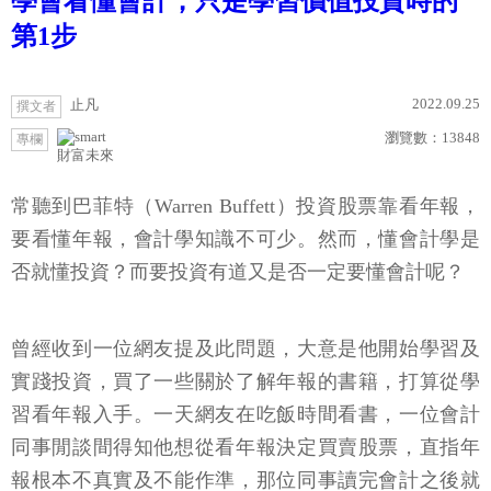
學會看懂會計，只是學習價值投資時的
第1步
2022.09.25
止凡
撰文者
瀏覽數：
13848
專欄
財富未來
常聽到巴菲特（Warren Buffett）投資股票靠看年報，
要看懂年報，會計學知識不可少。然而，懂會計學是
否就懂投資？而要投資有道又是否一定要懂會計呢？
曾經收到一位網友提及此問題，大意是他開始學習及
實踐投資，買了一些關於了解年報的書籍，打算從學
習看年報入手。一天網友在吃飯時間看書，一位會計
同事閒談間得知他想從看年報決定買賣股票，直指年
報根本不真實及不能作準，那位同事讀完會計之後就