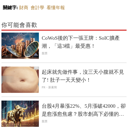
關鍵字:
財商
會計學
看懂年報
你可能會喜歡
CoWoS後的下一張王牌：SoIC擴產
潮，「這3檔」最受惠！
股票
PR
起床就先做件事，沒三天小腹就不見
了! 肚子一天天變小！
PR・新素簡
台股4月暴漲22%、5月漲破42000，卻
是愈漲愈焦慮？股市創高下必懂的
「3種應對」
股票