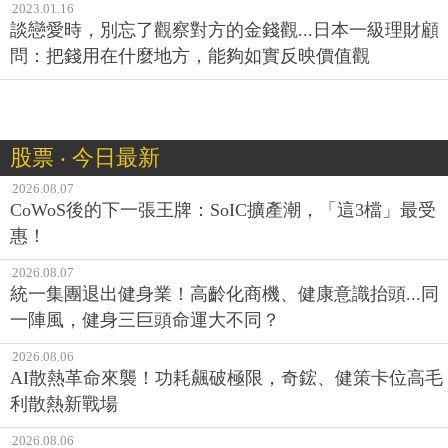
2023.01.16
談戀愛時，別忘了觀察對方的金錢觀...日本一級理財顧
問：把錢用在什麼地方，能夠如實反映價值觀
股票 ‧ 今日最新
2026.08.07
CoWoS後的下一張王牌：SoIC擴產潮，「這3檔」最受
惠！
2026.08.07
統一集團退出健身業！高齡化商機、健康意識抬頭...同
一陣風，健身三巨頭命運大不同？
2026.08.06
AI散熱革命來襲！功耗飆破極限，奇鋐、健策卡位高毛
利散熱新戰場
2026.08.06