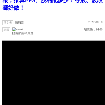
報，推算EPS、股利配多少！存股、波段
都好做！
2022.08.18
編輯部
撰文者
瀏覽數：
9160
專欄
財富網編輯嚴選