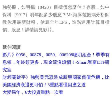
強勢股，如明揚（8420）目標價怎麼估？存股，如中
保科（9917）明年配多少股息？Mr.海豚范振鴻分析師
教你用最新財報，估算全年EPS，進階運用計算目標
價、股息！詳情請見影片。
延伸閱讀
影片》0056、00878、0050、006208聰明組合！季季有
息領，年終領更多，現金流沒煩惱！-Smart智富ETF研
究室
財經關鍵字》強勢美元恐造成新興國家倒債危機，比
美國經濟衰退更可怕！3重點看懂因應之道
大變局年，6大投資重點一次看