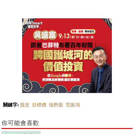
關鍵字:
股息
目標價
強勢股
范振鴻
你可能會喜歡