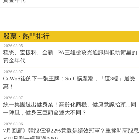
股票 ‧ 熱門排行
2026.08.05
穩懋、宏捷科、全新...PA三雄搶攻光通訊與低軌衛星的
黃金年代
2026.08.07
CoWoS後的下一張王牌：SoIC擴產潮，「這3檔」最受
惠！
2026.08.07
統一集團退出健身業！高齡化商機、健康意識抬頭...同
一陣風，健身三巨頭命運大不同？
2026.08.06
7月回顧》韓股狂瀉22%竟還是績效冠軍？重挫時高股息
ETF只剩一檔贏過0050