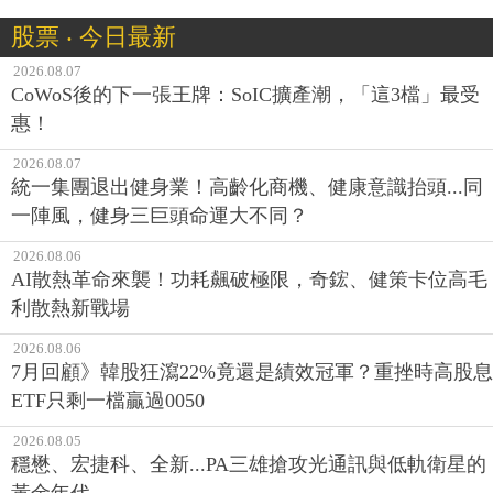
股票 ‧ 今日最新
2026.08.07
CoWoS後的下一張王牌：SoIC擴產潮，「這3檔」最受
惠！
2026.08.07
統一集團退出健身業！高齡化商機、健康意識抬頭...同
一陣風，健身三巨頭命運大不同？
2026.08.06
AI散熱革命來襲！功耗飆破極限，奇鋐、健策卡位高毛
利散熱新戰場
2026.08.06
7月回顧》韓股狂瀉22%竟還是績效冠軍？重挫時高股息
ETF只剩一檔贏過0050
2026.08.05
穩懋、宏捷科、全新...PA三雄搶攻光通訊與低軌衛星的
黃金年代