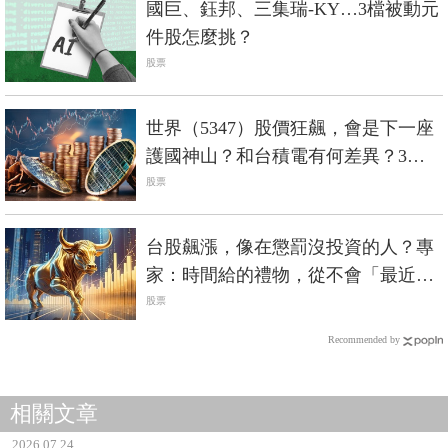
國巨、鈺邦、三集瑞-KY…3檔被動元
件股怎麼挑？
股票
世界（5347）股價狂飆，會是下一座
護國神山？和台積電有何差異？3分
鐘剖析
股票
台股飆漲，像在懲罰沒投資的人？專
家：時間給的禮物，從不會「最近」
才送來​
股票
Recommended by
相關文章
2026.07.24