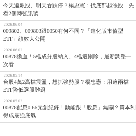
今天追飆股、明天吞跌停？楊忠憲：找底部起漲股，先
看2個轉強訊號
2026.06.04
009802、009803跟0050有何不同？「進化版市值型
ETF」績效大公開
2026.06.02
00878換血！5檔成分股納入、4檔遭剔除，最新調整一
次看
2026.05.14
台股4萬2高檔震盪，想抓強勢股？楊忠憲：用這兩檔
ETF降低選股難題
2026.05.03
00878配息0.66元創紀錄！動能跟「股息」無關？資本利
得成最強底氣