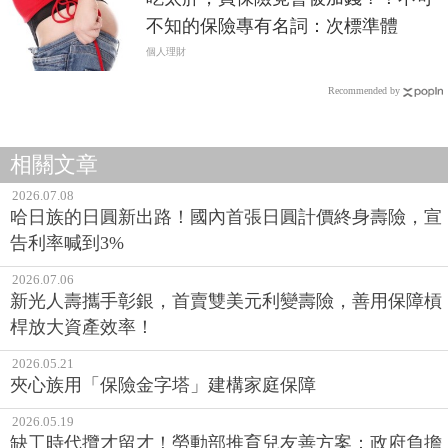
不知的保險專有名詞：次標準體
個人理財
Recommended by
相關文章
2026.07.08
哈日族的日圓新出路！國內首張日圓計價終身壽險，宣
告利率喊到3%
2026.07.06
新光人壽攜手彰銀，首賣雙美元利變壽險，善用保障槓
桿放大資產效率！
2026.05.21
夾心族用「保險金字塔」建構家庭保障
2026.05.19
缺工時代攬才留才！勞動部推育兒友善方案：政府負擔