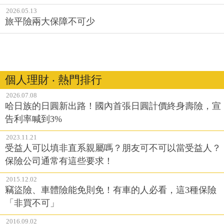
2026.05.13
旅平險兩大保障不可少
個人理財 ‧ 熱門排行
2026.07.08
哈日族的日圓新出路！國內首張日圓計價終身壽險，宣
告利率喊到3%
2023.11.21
受益人可以填非直系親屬嗎？朋友可不可以當受益人？
保險公司通常有這些要求！
2015.12.02
竊盜險、車體險能免則免！有車的人必看，這3種保險
「非買不可」
2016.09.02