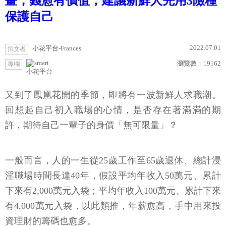
畫，錢愈有價值，建議新鮮人先用3險種
保護自己
2022.07.01
小花平台-Frances
撰文者
瀏覽數：
19162
專欄
小花平台
又到了鳳凰花開的季節，即將有一波新鮮人求職潮。
回想起自己初入職場的心情，是否存在著滿滿的期
許，期待自己一輩子的身價「無可限量」？
一般而言，人的一生從25歲工作至65歲退休、總計浸
淫職場時間長達40年，假設平均年收入50萬元、累計
下來有2,000萬元入袋；平均年收入100萬元、累計下來
有4,000萬元入袋，以此類推，年薪愈高，手中用來投
資理財的籌碼也愈多。