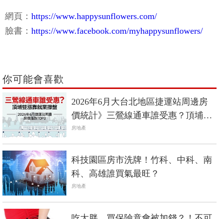
網頁：
https://www.happysunflowers.com/
臉書：
https://www.facebook.com/myhappysunflowers/
你可能會喜歡
2026年6月大台北地區捷運站周邊房
價統計》三鶯線通車誰受惠？頂埔雙
漲靠就業撐盤
房地產
科技園區房市洗牌！竹科、中科、南
科、高雄誰買氣最旺？
房地產
吃太胖，買保險竟會被加錢？！不可