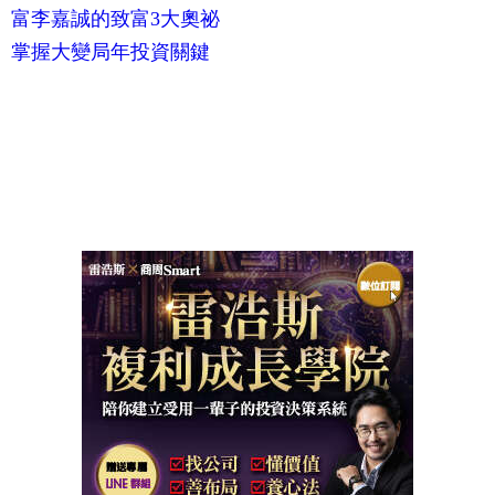
富李嘉誠的致富3大奧祕
掌握大變局年投資關鍵