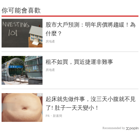
你可能會喜歡
股市大戶預測：明年房價將趨緩！為
什麼？
房地產
租不如買，買近捷運非難事
房地產
PR
起床就先做件事，沒三天小腹就不見
了! 肚子一天天變小！
PR・新素簡
Recommended by