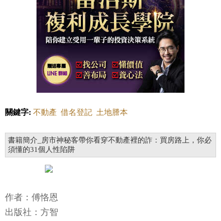
關鍵字:
不動產
借名登記
土地謄本
書籍簡介_房市神秘客帶你看穿不動產裡的詐：買房路上，你必
須懂的31個人性陷阱
作者：傅恪恩
出版社：方智