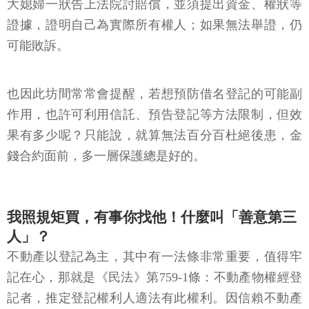
大媳婦一狀告上法院討賠償，並須提出資金、權狀等
證據，證明自己為實際所有權人；如果無法舉證，仍
可能敗訴。
也因此坊間常常會提醒，若想預防借名登記的可能副
作用，也許可利用信託、預告登記等方法限制，但效
果有多少呢？只能說，就算無法百分百杜絕後患，金
錢合約面前，多一層保護總是好的。
我照規矩買，有事你找他！什麼叫「善意第三
人」？
不動產以登記為主，其中有一法條非常重要，值得牢
記在心，那就是《民法》第759-1條：不動產物權經登
記者，推定登記權利人適法有此權利。因信賴不動產