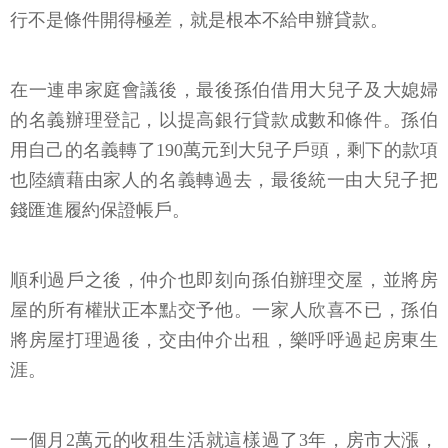
行不是條件開得極差，就是根本不給申辦貸款。
在一連串家庭會議後，最後孫伯借用大兒子及大媳婦
的名義辦理登記，以提高銀行貸款成數和條件。孫伯
用自己的名義轉了190萬元到大兒子戶頭，剩下的款項
也陸續藉由家人的名義轉過去，最後統一由大兒子把
錢匯進履約保證帳戶。
順利過戶之後，仲介也即刻向孫伯辦理交屋，並將房
屋的所有權狀正本點交予他。一家人欣喜不已，孫伯
將房屋打理過後，交由仲介出租，樂呼呼過起房東生
涯。
一個月2萬元的收租生活就這樣過了3年，房市大漲，