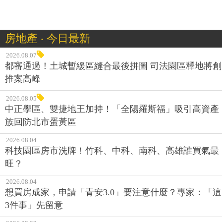
房地產 ‧ 今日最新
2026.08.07
都審通過！土城暫緩區縫合最後拼圖 司法園區釋地將創
推案高峰
2026.08.05
中正學區、雙捷地王加持！「全陽羅斯福」吸引高資產
族回防北市蛋黃區
2026.08.04
科技園區房市洗牌！竹科、中科、南科、高雄誰買氣最
旺？
2026.08.04
想買房成家，申請「青安3.0」要注意什麼？專家：「這
3件事」先留意