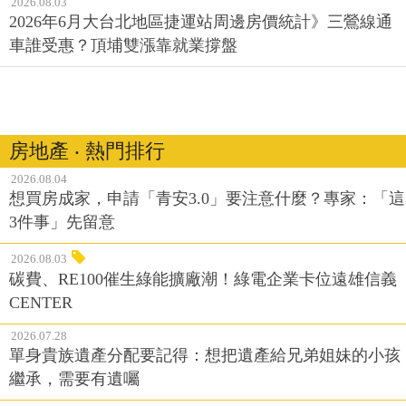
2026.08.03
2026年6月大台北地區捷運站周邊房價統計》三鶯線通
車誰受惠？頂埔雙漲靠就業撐盤
房地產 ‧ 熱門排行
2026.08.04
想買房成家，申請「青安3.0」要注意什麼？專家：「這
3件事」先留意
2026.08.03
碳費、RE100催生綠能擴廠潮！綠電企業卡位遠雄信義
CENTER
2026.07.28
單身貴族遺產分配要記得：想把遺產給兄弟姐妹的小孩
繼承，需要有遺囑