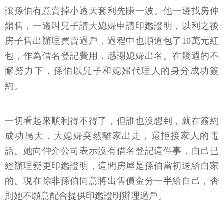
讓孫伯有意賣掉小透天套利先賺一波。他一邊找房仲
銷售，一邊叫兒子請大媳婦申請印鑑證明，以利之後
房子售出辦理買賣過戶，過程中也順道包了10萬元紅
包，作為借名登記費用，感謝媳婦出名。在幾週的不
懈努力下，孫伯以兒子和媳婦代理人的身分成功簽
約。
一切看起來順利得不得了，但誰也沒想到，就在簽約
成功隔天，大媳婦突然離家出走，還拒接家人的電
話。她向仲介公司表示沒有借名登記這件事，自己已
經辦理變更印鑑證明，這間房屋是孫伯當初送給自家
的。現在除非孫伯同意將出售價金分一半給自己，否
則她不願意配合提供印鑑證明辦理過戶。