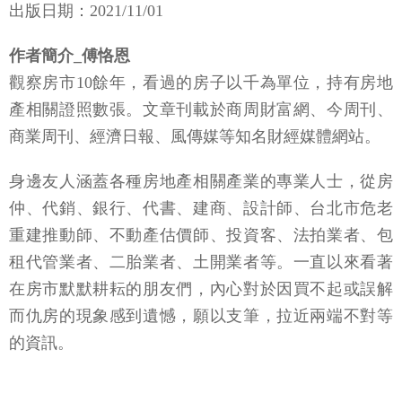
出版日期：2021/11/01
作者簡介_傅恪恩
觀察房市10餘年，看過的房子以千為單位，持有房地
產相關證照數張。文章刊載於商周財富網、今周刊、
商業周刊、經濟日報、風傳媒等知名財經媒體網站。
身邊友人涵蓋各種房地產相關產業的專業人士，從房
仲、代銷、銀行、代書、建商、設計師、台北市危老
重建推動師、不動產估價師、投資客、法拍業者、包
租代管業者、二胎業者、土開業者等。一直以來看著
在房市默默耕耘的朋友們，內心對於因買不起或誤解
而仇房的現象感到遺憾，願以支筆，拉近兩端不對等
的資訊。