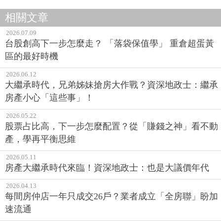
相關文章
2026.07.09
台股創高下一步怎麼走？ 「落袋保值學」 重倉超蛋黃
區的最好時機
2026.06.12
大繼承時代，兄弟姊妹搶房大作戰？資深地政士：繼承
房產小心「這些事」！
2026.05.22
股票占比高，下一步怎麼配置？從「賺錢之神」看不動
產，學再平衡思維
2026.05.11
房產大繼承時代來臨！資深地政士：也是大議價年代
2026.04.13
每間房仲店一年只成交26戶？業者成立「全房聯」盼加
速流通