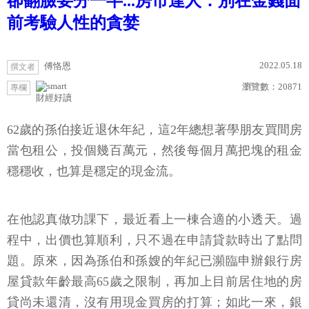
卻翻臉要分一半...房市達人：別在金錢面
前考驗人性的貪婪
2022.05.18
傅恪恩
撰文者
瀏覽數：
20871
專欄
財經好讀
62歲的孫伯接近退休年紀，這2年總想著學朋友買間房
當包租公，投個幾百萬元，然後每個月萬把塊的租金
穩穩收，也算是穩定的現金流。
在他認真做功課下，最近看上一棟合適的小透天。過
程中，出價也算順利，只不過在申請貸款時出了點問
題。原來，因為孫伯和孫嫂的年紀已瀕臨申辦銀行房
屋貸款年齡最高65歲之限制，再加上目前居住地的房
貸尚未還清，沒有用現金買房的打算；如此一來，銀