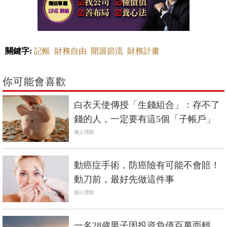
關鍵字:
記帳
財務自由
開源節流
財務計畫
你可能會喜歡
白衣天使傳授「生錢組合」：存不了
錢的人，一定要有這5個「子帳戶」
個人理財
動癌症手術，防癌險有可能不會賠！
動刀前，最好先做這件事
個人理財
一名28歲男子因投資負債百萬而輕