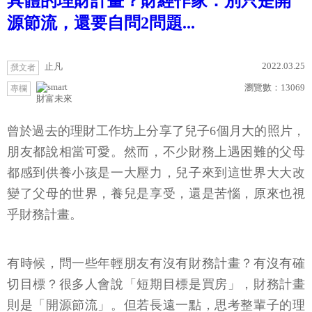
具體的理財計畫？財經作家：別只是開
源節流，還要自問2問題...
2022.03.25
止凡
撰文者
瀏覽數：
13069
專欄
財富未來
曾於過去的理財工作坊上分享了兒子6個月大的照片，
朋友都說相當可愛。然而，不少財務上遇困難的父母
都感到供養小孩是一大壓力，兒子來到這世界大大改
變了父母的世界，養兒是享受，還是苦惱，原來也視
乎財務計畫。
有時候，問一些年輕朋友有沒有財務計畫？有沒有確
切目標？很多人會說「短期目標是買房」，財務計畫
則是「開源節流」。但若長遠一點，思考整輩子的理