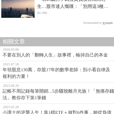
生…股市達人慨嘆：「別用這3種方
式做股票！」
個人理財
Recommended by
相關文章
2026.05.09
不要在別人的「翻轉人生」故事裡，輸掉自己的本金
2025.07.18
年領股息130萬，存股17年的數學老師：別小看自律及
複利的力量！
2025.06.26
記帳不用記錄每筆開銷...5步驟脫離月光族！「無痛存錢
法」教你存下第1筆錢
2025.05.29
小護士的逆襲人生！靠1檔ETF＋做對6件事，她從負債